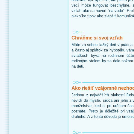
vecí môže fungovať bezchybne, a
vzťah ako sa hovorí "na vode". P
niekoľko tipov ako zlepśiť komunik
Chráňme si svoj vzťah
Máte za sebou ťažký deň v práci a 
a často aj splátok za hypotéku vá
sviatkoch býva na rodinnom účt
rodinným stolom by sa dala nožom k
na deti.
Ako riešiť vzájomné nezho
Jednou z najväčších slabostí ľud
nevidí do mysle, srdca ani jeho ži
manželstve, keď si po určitom čas
poznáte. Preto je dôležité pri v
druhého. A z tohto dôvodu je umeni