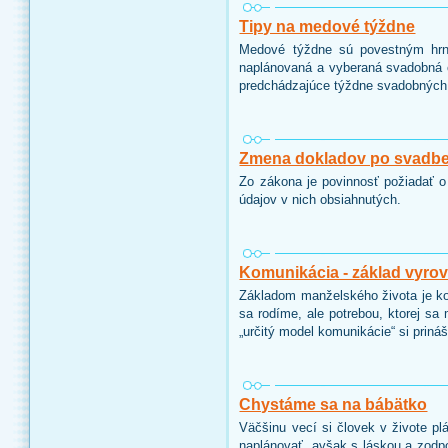
Tipy na medové týždne
Medové týždne sú povestným hrnc
naplánovaná a vyberaná svadobná
predchádzajúce týždne svadobných 
Zmena dokladov po svadbe
Zo zákona je povinnosť požiadať 
údajov v nich obsiahnutých.
Komunikácia - základ vyro
Základom manželského života je kom
sa rodíme, ale potrebou, ktorej s
„určitý model komunikácie“ si prin
Chystáme sa na bábätko
Väčšinu vecí si človek v živote plá
naplánovať, avšak s láskou a zodpo