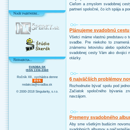
Cieľom a zmyslom svadobnej cesty
partneri spoločné, čo ich spája a p
Plánujeme svadobnú cestu
Všetci máme vlastnú predstavu o t
svadbe. Pre niekoho to znamená 
známemu letovisku alebo spoločn
svadobnej cesty Vám ako dvojici n
otázky.
SVADBA.SK
ISSN 1336-3360
Ročník XII., vychádza denne
6 najväčších problémov no
redakcia@svadba.sk
Rozhodnutie bývať spolu pod jedno
Začiatok spoločného bývania z
© 2000-2018 Singularity, s.r.o.
navzájom.
Premeny svadobného alb
Aby sme všetkým budúcim novoman
svadobných albumov a najčastejšie 