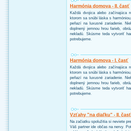
Harmónia domova - II. časť
Každá dvojica alebo začínajúca 
ktorom sa snúbi láska s harmóniou,
peňazí na luxusné zariadenie. Ni
doplnený jemnou hrou farieb, obr
nekladú. Skúsme teda vytvoriť h
potrebujeme.
Harmónia domova - I. časť
Každá dvojica alebo začínajúca 
ktorom sa snúbi láska s harmóniou,
peňazí na luxusné zariadenie. Ni
doplnený jemnou hrou farieb, obr
nekladú. Skúsme teda vytvoriť h
potrebujeme.
Vzťahy "na diaľku" - II. čas
Na začiatku spolužitia si neviete p
Váš partner ide občas na nervy. P