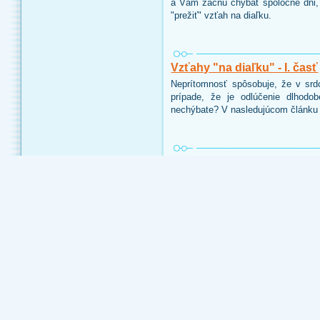
a Vám začnú chýbať spoločné dni,
"prežiť" vzťah na diaľku.
Vzťahy "na diaľku" - I. časť
Neprítomnosť spôsobuje, že v srdc
prípade, že je odlúčenie dlhodo
nechýbate? V nasledujúcom článku