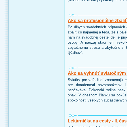
Ako sa profesionálne zbali
Po dlhých svadobných prípravách 
zbaliť čo najmenej a teda, že s ba
nám na svadobnej ceste ide, je prí
osoby. A naozaj stačí len niekoľ
zbytočnému stresu a zbytočne si t
týždňov“.
Ako sa vyhnúť sviatočným
Sviatky pre veľa ľudí znamenajú zv
pre domácnosti novomanželov. L
neočakáva. Dokonalá rodina neexis
opak. V dnešnom článku sa pokúsim
spokojnosti všetkých zúčastnených
Lekárnička na cesty - II. ča