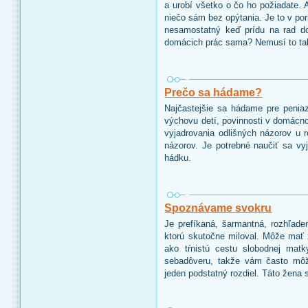
a urobí všetko o čo ho požiadate. 
niečo sám bez opýtania. Je to v po
nesamostatný keď prídu na rad d
domácich prác sama? Nemusí to ta
Prečo sa hádame?
Najčastejšie sa hádame pre peniaz
výchovu detí, povinnosti v domácnos
vyjadrovania odlišných názorov u r
názorov. Je potrebné naučiť sa vy
hádku.
Spoznávame svokru
Je prefíkaná, šarmantná, rozhľade
ktorú skutočne miloval. Môže mať z
ako tŕnistú cestu slobodnej mat
sebadôveru, takže vám často môž
jeden podstatný rozdiel. Táto žena