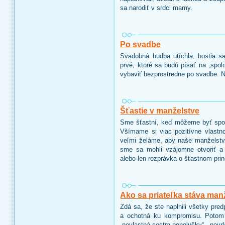
sa narodiť v srdci mamy.
Po svadbe
Svadobná hudba utíchla, hostia sa
prvé, ktoré sa budú písať na „spolo
vybaviť bezprostredne po svadbe. 
Šťastie v manželstve
Sme šťastní, keď môžeme byť spol
Všímame si viac pozitívne vlastno
veľmi želáme, aby naše manželstv
sme sa mohli vzájomne otvoriť a p
alebo len rozprávka o šťastnom prin
Ako sa priateľka stáva man
Zdá sa, že ste naplnili všetky pred
a ochotná ku kompromisu. Potom 
„nevlastná sestra popolušky“ - nev