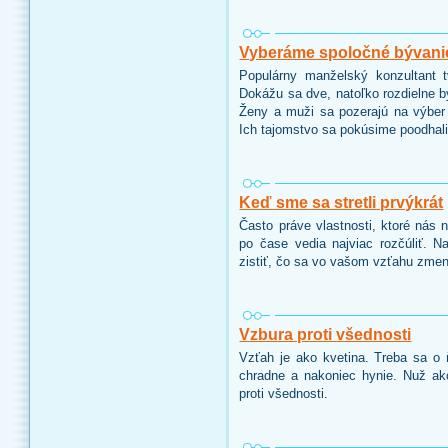
Vyberáme spoločné bývani
Populárny manželský konzultant 
Dokážu sa dve, natoľko rozdielne b
Ženy a muži sa pozerajú na výber 
Ich tajomstvo sa pokúsime poodhali
Keď sme sa stretli prvýkrát
Často práve vlastnosti, ktoré nás n
po čase vedia najviac rozčúliť. 
zistiť, čo sa vo vašom vzťahu zmenil
Vzbura proti všednosti
Vzťah je ako kvetina. Treba sa o ň
chradne a nakoniec hynie. Nuž ak
proti všednosti.