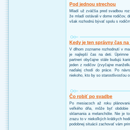
Pod jednou strechou
Mladí už zväčša pred svadbou roz
že mladí ostávali v dome rodičov, 
však rozhodnú bývať spolu s rodičm
Kedy je ten správny čas na 
V dlhom zozname rozhodnutí v man
je najlepší čas na deti. Úprimn
partneri obyčajne stále budujú kar
jeden z rodičov (zvyčajne manželk
naďalej chodí do práce. Po návr
niekoho, kto by so starostlivosťou 
Čo robiť po svadbe
Po mesiacoch až roku plánovania
veľkého dňa, môže byť obdobie
sklamania a melanchólie. Nie je to
zrazu to v niekoľkých krátkych hod
podobnej situácii zachovať vám pr