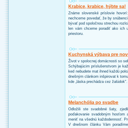
Krabice, krabice, hýbte sa!
Známe slovenské príslovie hovorí
nechceme povedať, že by snúbenci,
bývať pod spoločnou strechou rozlo
len vám chceme poradiť ako ich u
priestoru.
Kuchynská výbava pre no
Život v spolocnej domácnosti so se
Schýbajúcim príslušenstvom je každ
ked nebudete mat ihned každú po
dnešným clánkom inšpirovat k tomu
kde „láska prechádza cez žalúdok".
Melanchólia po svadbe
Odložili ste svadobné šaty, zjedl
poďakovanie svadobným hosťom a 
meniť na všednú každodennosť. Pr
V dnešnom článku Vám poradíme 