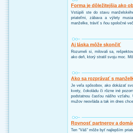
Forma je dôležitejšia ako o
Vstúpili ste do stavu manželského
priateľmi, zábava a výlety musi
manželke, tráviť s ňou spoločné več
Aj láska môže skončiť
Rozumeli si, milovali sa, rešpekto
ako deň, ktorý stratil svoju moc. M
Ako sa rozprávať s manžel
Je veľa spôsobov, ako dokázať svoj
kvety, čokoládu či rôzne iné pozor
podstatnou časťou nášho vzťahu. U
mužov neovláda a tak im dnes chce
Rovnosť partnerov a domá
Ten “Váš” môže byť najlepším pria