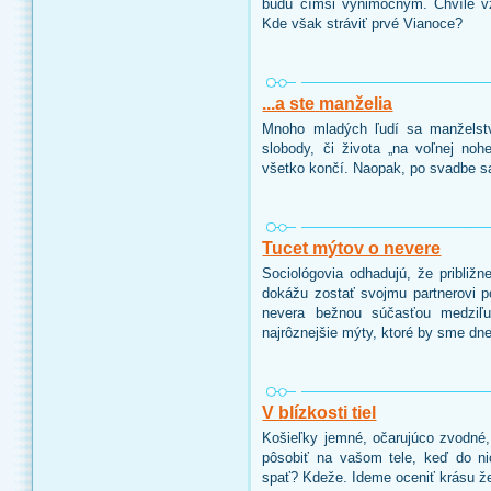
budú čímsi výnimočným. Chvíle vzá
Kde však stráviť prvé Vianoce?
...a ste manželia
Mnoho mladých ľudí sa manželstv
slobody, či života „na voľnej no
všetko končí. Naopak, po svadbe sa
Tucet mýtov o nevere
Sociológovia odhadujú, že približn
dokážu zostať svojmu partnerovi po
nevera bežnou súčasťou medziľud
najrôznejšie mýty, ktoré by sme dne
V blízkosti tiel
Košieľky jemné, očarujúco zvodné
pôsobiť na vašom tele, keď do ni
spať? Kdeže. Ideme oceniť krásu že