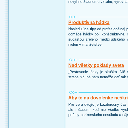
nevyhne žiadnemu vzťahu, vyrovna
Produktívna hádka
Nasledujúce tipy od profesionálnej
domáce hádky boli konštruktívne, 
súčasťou zrelého medziľudského 
nielen v manželstve.
Nad všetky poklady sveta
„Pestovanie lásky je skúška. Nič 
strane nič iné nám nemôže dať tak 
Aby to na dovolenke neškr
Pre veľa dvojíc je každoročný čas
ale i časom, keď nie všetko vyc
príčiny partnerského nesúladu a ná