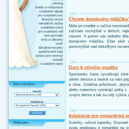
catering
hotely a reštaurácie
svadobné nápoje
pre svadobnú noc
Chcete domáceho miláčika
finančný servis
netradičné služby
Máte po svadbe a začína novomanžel
svadobná cesta
začínate rozmýšlať o deťoch, naj
pre svadobný stôl
sklo-porcelán
zázemí. A potom vás jedného dňa 
torty a zákusky
domáceho miláčika. Ešte skôr 
vizáž
porozmýšlať nad niekoľkými vecami
bižutéria-korunky
spoločenské šaty
výbava pre nevesty
starejší
svadobné stany
Dary k výročiu svadby
Spomienky často vyvolávajú siln
útleho detstva a neskôr sa nám pri
a vône. Zvláštne príležitosti, aký
alebo materstvo vytvárajú jedny z
mesto
svojím deťom a tak sa celý cyklus
inštitúcia
Inšpirácie pre romantické 
Sviečky, ružové lupienky, šťavnaté
svoju predstavu o romantike na s