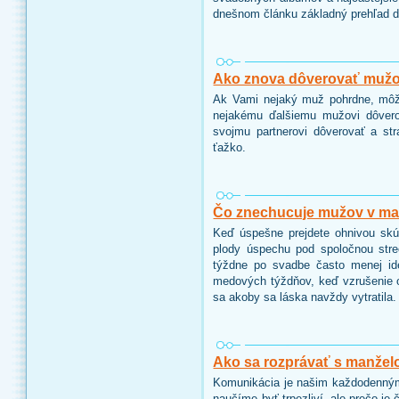
dnešnom článku základný prehľad 
Ako znova dôverovať muž
Ak Vami nejaký muž pohrdne, môže
nejakému ďalšiemu mužovi dôverov
svojmu partnerovi dôverovať a st
ťažko.
Čo znechucuje mužov v ma
Keď úspešne prejdete ohnivou skú
plody úspechu pod spoločnou stre
týždne po svadbe často menej ide
medových týždňov, keď vzrušenie o
sa akoby sa láska navždy vytratila.
Ako sa rozprávať s manže
Komunikácia je našim každodenným 
naučíme byť trpezliví, ale prečo j