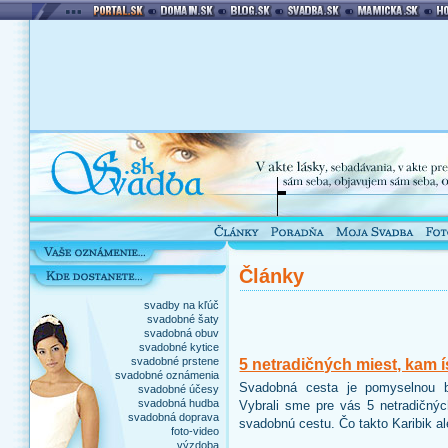
Články
svadby na kľúč
svadobné šaty
svadobná obuv
svadobné kytice
svadobné prstene
5 netradičných miest, kam 
svadobné oznámenia
Svadobná cesta je pomyselnou b
svadobné účesy
svadobná hudba
Vybrali sme pre vás 5 netradičnýc
svadobná doprava
svadobnú cestu. Čo takto Karibik 
foto-video
výzdoba