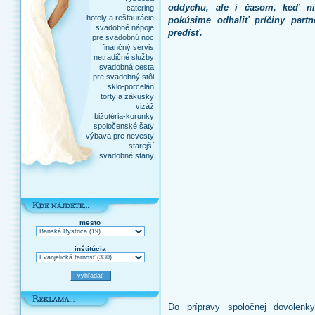
oddychu, ale i časom, keď ni
catering
hotely a reštaurácie
pokúsime odhaliť príčiny par
svadobné nápoje
predísť.
pre svadobnú noc
finančný servis
netradičné služby
svadobná cesta
pre svadobný stôl
sklo-porcelán
torty a zákusky
vizáž
bižutéria-korunky
spoločenské šaty
výbava pre nevesty
starejší
svadobné stany
mesto
inštitúcia
Do prípravy spoločnej dovolen