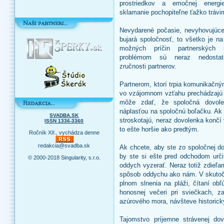
prostriedkov a emočnej energ
sklamanie pochopiteľne ťažko trávi
Nevydarené počasie, nevyhovujúce 
bujará spoločnosť, to všetko je n
možných príčin partnerských 
problémom sú neraz nedostat
zručnosti partnerov.
Partnerom, ktorí trpia komunikačný
vo vzájomnom vzťahu prechádzajú
môže zdať, že spoločná dovole
náplasťou na spoločnú boľačku. Ak
SVADBA.SK
stroskotajú, neraz dovolenka konč
ISSN 1336-3360
to ešte horšie ako predtým.
Ročník XII., vychádza denne
redakcia@svadba.sk
Ak chcete, aby ste zo spoločnej do
by ste si ešte pred odchodom urči
© 2000-2018 Singularity, s.r.o.
oddych vyzerať. Neraz totiž zdieľa
spôsob oddychu ako nám. V skutočn
plnom slnenia na pláži, čítaní obľ
honosnej večeri pri sviečkach, za
azúrového mora, návšteve historick
Tajomstvo príjemne strávenej do