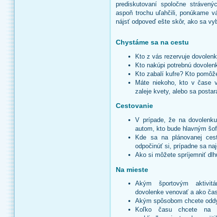
prediskutovaní spoločne stráven
aspoň trochu uľahčili, ponúkame vá
nájsť odpoveď ešte skôr, ako sa vyb
Chystáme sa na cestu
Kto z vás rezervuje dovolenk
Kto nakúpi potrebnú dovole
Kto zabalí kufre? Kto pomôž
Máte niekoho, kto v čase v
zaleje kvety, alebo sa post
Cestovanie
V prípade, že na dovolenku
autom, kto bude hlavným šo
Kde sa na plánovanej cest
odpočinúť si, prípadne sa na
Ako si môžete spríjemniť dl
Na mieste
Akým športovým aktivi
dovolenke venovať a ako ča
Akým spôsobom chcete odd
Koľko času chcete na d