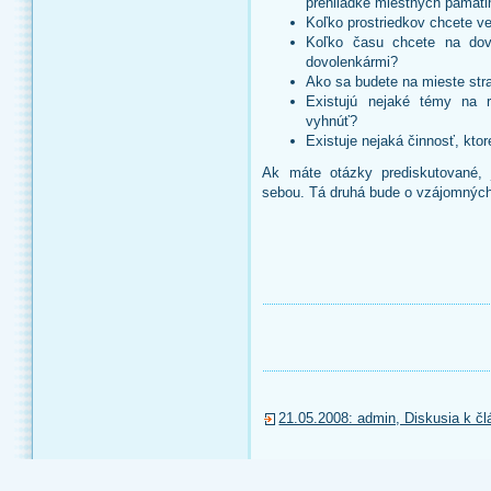
prehliadke miestnych pamäti
Koľko prostriedkov chcete 
Koľko času chcete na dovo
dovolenkármi?
Ako sa budete na mieste str
Existujú nejaké témy na 
vyhnúť?
Existuje nejaká činnosť, kto
Ak máte otázky prediskutované, 
sebou. Tá druhá bude o vzájomných
21.05.2008: admin, Diskusia k čl