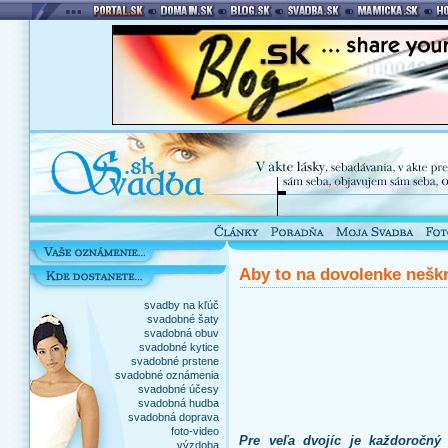
Aby to na dovolenke neškr
svadby na kľúč
svadobné šaty
svadobná obuv
svadobné kytice
svadobné prstene
svadobné oznámenia
svadobné účesy
svadobná hudba
svadobná doprava
foto-video
Pre veľa dvojíc je každoročný
výzdoba