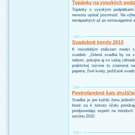
Topánky na vysokých pod
Topánky s vysokými podpätkam
nevesta upútať pozornosť. Na výber
nenápadných až po extravagantné 
Svadobné trendy 2010
K novodobým stáliciam medzi sv
svadieb. „Zelená svadba by sa v
nebom, pokojne aj vo vašej záhrad
praktickej rozvine to znamená n
papiera, živé kvety, požičané svado
Pestrofarebné šaty družičie
Svadba je pre každú ženu jedinečn
ktoré sa k tomuto účelu ponúkaj
predpovedajú experti na trendoc
sezónu 2010.