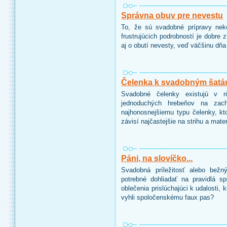
Správna obuv pre nevestu
To, že sú svadobné prípravy nek
frustrujúcich podrobností je dobre z
aj o obutí nevesty, veď väčšinu dňa
Čelenka k svadobným šat
Svadobné čelenky existujú v r
jednoduchých hrebeňov na zac
najhonosnejšiemu typu čelenky, kto
závisí najčastejšie na strihu a mate
Páni, na slovíčko...
Svadobná príležitosť alebo bežný
potrebné dohliadať na pravidlá s
oblečenia prislúchajúci k udalosti, 
vyhli spoločenskému faux pas?