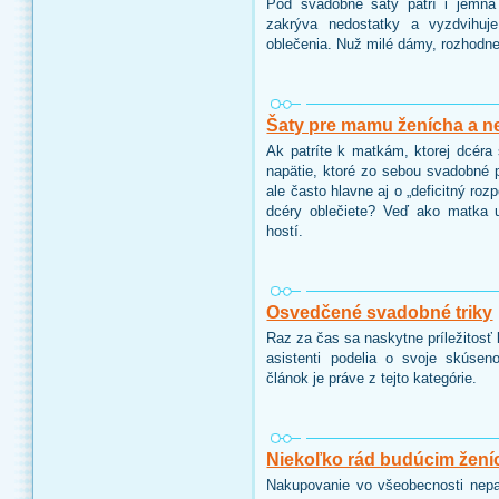
Pod svadobné šaty patrí i jemná 
zakrýva nedostatky a vyzdvihuj
oblečenia. Nuž milé dámy, rozhodne 
Šaty pre mamu ženícha a n
Ak patríte k matkám, ktorej dcéra 
napätie, ktoré zo sebou svadobné p
ale často hlavne aj o „deficitný roz
dcéry oblečiete? Veď ako matka u
hostí.
Osvedčené svadobné triky
Raz za čas sa naskytne príležitosť
asistenti podelia o svoje skúsen
článok je práve z tejto kategórie.
Niekoľko rád budúcim žen
Nakupovanie vo všeobecnosti nepa