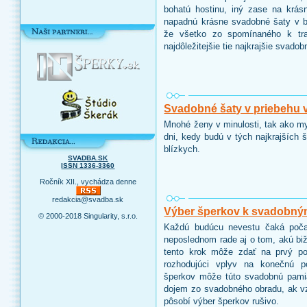
bohatú hostinu, iný zase na krás
napadnú krásne svadobné šaty v bie
že všetko zo spomínaného k trad
najdôležitejšie tie najkrajšie svadob
Svadobné šaty v priebehu 
Mnohé ženy v minulosti, tak ako 
dni, kedy budú v tých najkrajších 
blízkych.
SVADBA.SK
ISSN 1336-3360
Ročník XII., vychádza denne
redakcia@svadba.sk
Výber šperkov k svadobný
© 2000-2018 Singularity, s.r.o.
Každú budúcu nevestu čaká poča
neposlednom rade aj o tom, akú biž
tento krok môže zdať na prvý p
rozhodujúci vplyv na konečnú 
šperkov môže túto svadobnú pamia
dojem zo svadobného obradu, ak v
pôsobí výber šperkov rušivo.