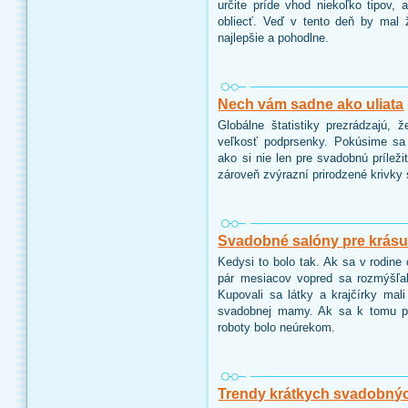
určite príde vhod niekoľko tipov,
obliecť. Veď v tento deň by mal ž
najlepšie a pohodlne.
Nech vám sadne ako uliata
Globálne štatistiky prezrádzajú,
veľkosť podprsenky. Pokúsime sa
ako si nie len pre svadobnú prílež
zároveň zvýrazní prirodzené krivky s
Svadobné salóny pre krás
Kedysi to bolo tak. Ak sa v rodine
pár mesiacov vopred sa rozmýšľalo
Kupovali sa látky a krajčírky mali
svadobnej mamy. Ak sa k tomu pri
roboty bolo neúrekom.
Trendy krátkych svadobnýc