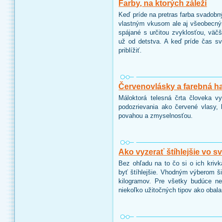
Farby, na ktorých záleží
Keď príde na pretras farba svadobn
vlastným vkusom ale aj všeobecným
spájané s určitou zvyklosťou, väč
už od detstva. A keď príde čas s
priblížiť.
Červenovlásky a farebná h
Máloktorá telesná črta človeka v
podozrievania ako červené vlasy, 
povahou a zmyselnosťou.
Ako vyzerať štíhlejšie vo 
Bez ohľadu na to čo si o ich krivk
byť štíhlejšie. Vhodným výberom ši
kilogramov. Pre všetky budúce ne
niekoľko užitočných tipov ako obala