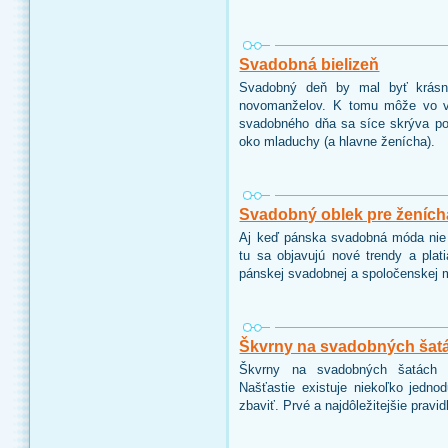
Svadobná bielizeň
Svadobný deň by mal byť krásn
novomanželov. K tomu môže vo veľ
svadobného dňa sa síce skrýva po
oko mladuchy (a hlavne ženícha).
Svadobný oblek pre ženích
Aj keď pánska svadobná móda nie 
tu sa objavujú nové trendy a plat
pánskej svadobnej a spoločenskej m
Škvrny na svadobných šat
Škvrny na svadobných šatách 
Našťastie existuje niekoľko jedno
zbaviť. Prvé a najdôležitejšie prav