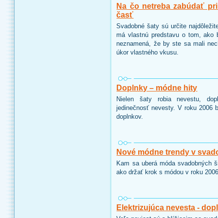
Na čo netreba zabúdať pri
časť
Svadobné šaty sú určite najdôleži
má vlastnú predstavu o tom, ako 
neznamená, že by ste sa mali nech
úkor vlastného vkusu.
Doplnky – módne hity
Nielen šaty robia nevestu, dop
jedinečnosť nevesty. V roku 2006 
doplnkov.
Nové módne trendy v svad
Kam sa uberá móda svadobných šia
ako držať krok s módou v roku 2006
Elektrizujúca nevesta - dop