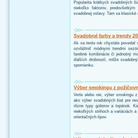
Popularita krátkych svadobných šia
niekoľko faktorov, predovšetkým
svadobnej oslavy. Tam sa klasické 
Svadobné farby a trendy 2
Ak sa tento rok chystáte povedať 
ozvláštniť módnymi trendmi sezó
farebné kombinácie či jednotný m
ďalších drobností, môže svadobný
spomienku.
Výber smokingu z požičov
Verte alebo nie, výber smokingu 
ako výber svadobných šiat pre neve
rôzne typy golierov a topánok. K
niekoľkých strihoch a variáciách 
orientačných tipov.