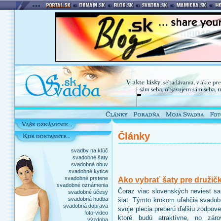
Články
svadby na kľúč
svadobné šaty
svadobná obuv
svadobné kytice
svadobné prstene
Ako vybrať šaty pre družičk
svadobné oznámenia
Čoraz viac slovenských neviest sa 
svadobné účesy
svadobná hudba
šiat. Týmto krokom uľahčia svadobn
svadobná doprava
svoje plecia preberú ďalšiu zodpov
foto-video
ktoré budú atraktívne, no zár
výzdoba