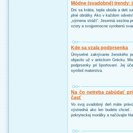
Módne (svadobné) trendy: 
Dni sa krátia, tepla ubúda a deti 
plné obrátky. Ako v každom odvetví
„výmena stráži“. Jesenná sezóna p
vzory a svojpomocne vyrobenú sva
Kde sa vzala podprsenka
Úmyselné zakrývanie ženského po
objavilo už v antickom Grécku. Mie
podprsenky pri športovaní. Jej úč
symbol materstva.
Na čo netreba zabúdať pri
časť
Vo svoj svadobný deň máte právo 
výstredná ako len budete chcieť. 
pokryteckej morálky a načúvajte hl