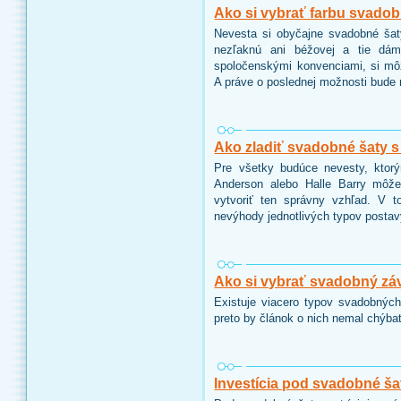
Ako si vybrať farbu svadob
Nevesta si obyčajne svadobné šaty
nezľaknú ani béžovej a tie dámy
spoločenskými konvenciami, si môžu
A práve o poslednej možnosti bude 
Ako zladiť svadobné šaty 
Pre všetky budúce nevesty, ktor
Anderson alebo Halle Barry môže
vytvoriť ten správny vzhľad. V 
nevýhody jednotlivých typov postav
Ako si vybrať svadobný zá
Existuje viacero typov svadobných
preto by článok o nich nemal chýbať 
Investícia pod svadobné ša