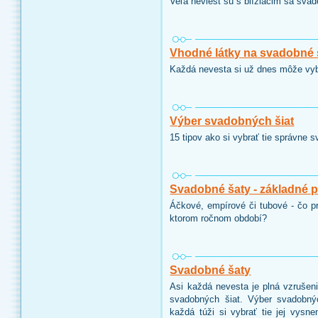
Veľa neviest sú s blížiacim sa sva
Vhodné látky na svadobné 
Každá nevesta si už dnes môže vybr
Výber svadobných šiat
15 tipov ako si vybrať tie správne 
Svadobné šaty - základné 
Áčkové, empírové či tubové - čo pr
ktorom ročnom období?
Svadobné šaty
Asi každá nevesta je plná vzrušeni
svadobných šiat. Výber svadobný
každá túži si vybrať tie jej vysn