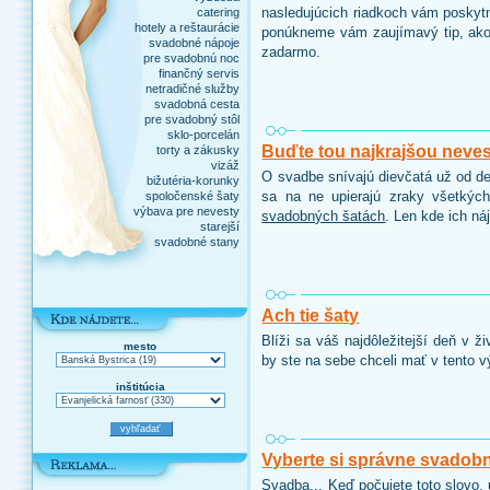
nasledujúcich riadkoch vám poskytn
catering
hotely a reštaurácie
ponúkneme vám zaujímavý tip, ako 
svadobné nápoje
zadarmo.
pre svadobnú noc
finančný servis
netradičné služby
svadobná cesta
pre svadobný stôl
sklo-porcelán
Buďte tou najkrajšou neve
torty a zákusky
vizáž
O svadbe snívajú dievčatá už od de
bižutéria-korunky
sa na ne upierajú zraky všetkýc
spoločenské šaty
výbava pre nevesty
svadobných šatách
. Len kde ich ná
starejší
svadobné stany
Ach tie šaty
Blíži sa váš najdôležitejší deň v ž
mesto
by ste na sebe chceli mať v tento
inštitúcia
Vyberte si správne svadob
Svadba... Keď počujete toto slovo, 