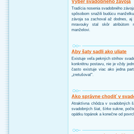
Výber svadobného závoja
Tradícia nosenia svadobného závoj
spôsobom snažili budúcu manželku 
závoja sa zachoval až dodnes, aj
mravouky stal skôr atribútom n
manželovi.
Aby šaty sadli ako uliate
Existuje veľa pekných strihov svado
konkrétnu postavu, nie je vždy je
často existuje viac ako jedna part
„zretušovať“.
Ako správne chodiť v sva
Atraktívna chôdza v svadobných šat
svadobných šiat, šírke sukne, počte 
opätku topánok a konečne od povrc