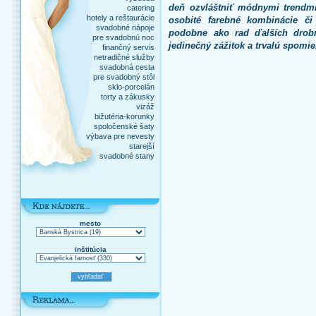
deň ozvláštniť módnymi trendm
catering
hotely a reštaurácie
osobité farebné kombinácie či
svadobné nápoje
podobne ako rad ďalších dro
pre svadobnú noc
jedinečný zážitok a trvalú spomi
finančný servis
netradičné služby
svadobná cesta
pre svadobný stôl
sklo-porcelán
torty a zákusky
vizáž
bižutéria-korunky
spoločenské šaty
výbava pre nevesty
starejší
svadobné stany
mesto
inštitúcia