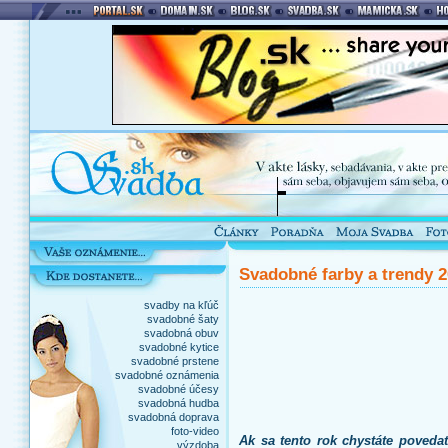
Svadobné farby a trendy 
svadby na kľúč
svadobné šaty
svadobná obuv
svadobné kytice
svadobné prstene
svadobné oznámenia
svadobné účesy
svadobná hudba
svadobná doprava
foto-video
Ak sa tento rok chystáte poveda
výzdoba