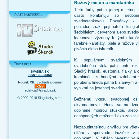
Ružový melón a mandarinka
Tieto farby patria jarnej a letnej
často kombinujú so šedobie
svetlooranžovou. Pozvánky k
pohladia zrak prijímateľa kalig
šedobielom, červenom alebo svetlo
kvetinovej výzdoby k týmto farbá
farebné karafiáty, biele a ružové v
pivónia alebo iskerník.
K populárnym svadobným m
svadobného stola patrí tento ro
Sladký hrášok, eustomia, fialky a 
SVADBA.SK
ISSN 1336-3360
kombinácii s hnedými ozdobami 
poľúbená hnedá patria k žiarivým a
Ročník XII., vychádza denne
vyniknú na jesennej svadbe.
redakcia@svadba.sk
© 2000-2018 Singularity, s.r.o.
Bežnému vkusu svadobnej osla
akvamarínovej. Hodia sa na dvor
doplnené modrou stužkou, alebo
nenápadných možností ako zaujať a
Nezabudnuteľnou chvíľou pre všet
oltáru v sprievode družičiek v
doplnkami. V rukách nevesty by mi