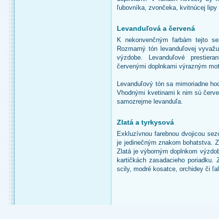
ľubovníka, zvončeka, kvitnúcej lipy
Levanduľová a červená
K nekonvenčným farbám tejto sez
Rozmarný tón levanduľovej vyvažuje
výzdobe. Levanduľové prestier
červenými doplnkami výrazným motí
Levanduľový tón sa mimoriadne ho
Vhodnými kvetinami k nim sú červen
samozrejme levanduľa.
Zlatá a tyrkysová
Exkluzívnou farebnou dvojicou sez
je jedinečným znakom bohatstva. Ze
Zlatá je výborným doplnkom výzdob
kartičkách zasadacieho poriadku. Z
scily, modré kosatce, orchidey či ľal