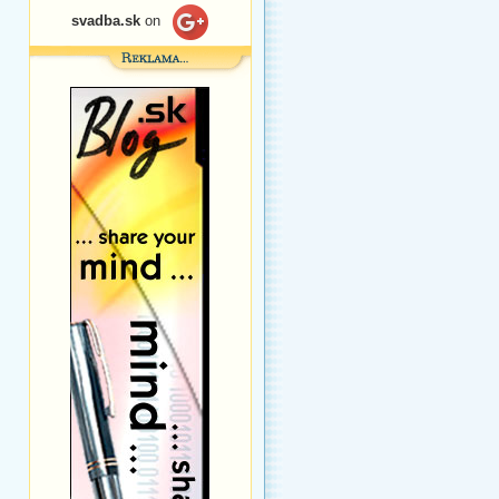
svadba.sk
on