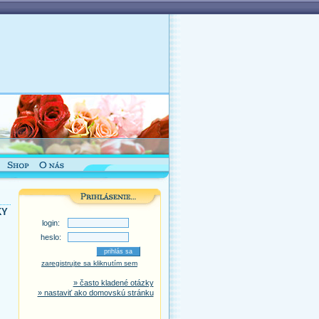
KY
login:
heslo:
zaregistrujte sa kliknutím sem
» často kladené otázky
» nastaviť ako domovskú stránku