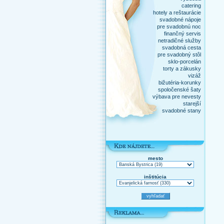
catering
hotely a reštaurácie
svadobné nápoje
pre svadobnú noc
finančný servis
netradičné služby
svadobná cesta
pre svadobný stôl
sklo-porcelán
torty a zákusky
vizáž
bižutéria-korunky
spoločenské šaty
výbava pre nevesty
starejší
svadobné stany
mesto
inštitúcia