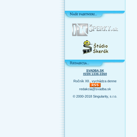
SVADBA.SK
ISSN 1336-3360
Ročník XII., vychádza denne
redakcia@svadba.sk
© 2000-2018 Singularity, s.r.o.