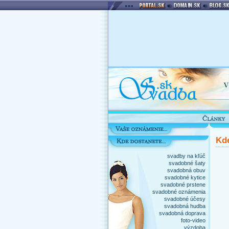
Kde
svadby na kľúč
svadobné šaty
svadobná obuv
svadobné kytice
svadobné prstene
svadobné oznámenia
svadobné účesy
svadobná hudba
svadobná doprava
foto-video
výzdoba