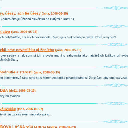
..
y, úèesy, ach tie úèesy
(jana, 2006-05-15)
kaderníèka je úžasná dievèinka so zlatými rukami :-)
níctvo
(jana, 2006-05-15)
ch neh¾adáte, ani si ich nevšimnete. Zrazu je ich ako húb po daždi. Ktoré si vybra?
ekli sme nevestièku aj ženícha
(jana, 2006-05-15)
ve sestry a tak som si ich a svoju maminu zahovorila ako najväèších kritikov pri výbe
bných šiat...
odnutie a starosti
(jana, 2006-05-15)
no decembrové ráno sme sa s Mirom zobudili a povedali sme si, že je èas, aby sme sa vzali.
DBA
(de11, 2006-03-13)
ravy na svadbu
lyžovaèke
(jana, 2006-03-07)
te si, že už vás nièím neprekvapí a...
DOVÁ LÁSKA :o)))
(AJKOAJANKA, 2006-02-03)