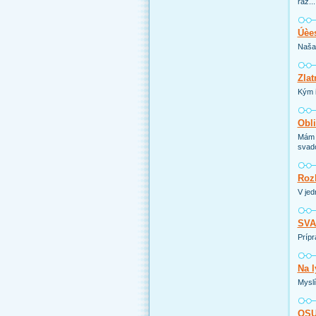
raz...
Úèes
Naša 
Zlat
Kým i
Obli
Mám d
svado
Rozh
V jed
SVA
Príp
Na 
Myslí
OSU