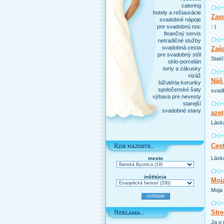
catering
hotely a reštaurácie
Zas
svadobné nápoje
pre svadobnú noc
:-)
finančný servis
netradičné služby
svadobná cesta
Zaèa
pre svadobný stôl
Staèí
sklo-porcelán
torty a zákusky
vizáž
Náš 
bižutéria-korunky
spoločenské šaty
svadb
výbava pre nevesty
starejší
svadobné stany
azet
Láska
Cest
Láska
mesto
inštitúcia
Moja
Moja 
Stre
Ja o 