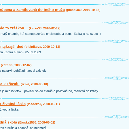
núbená a zamilovaná do iného muža
(piccola89, 2010-10-15)
lo to zrážkou...
(katka33, 2010-02-12)
 malý okamih, keï sa nepozeráte okolo seba a bum... láska je na svete :)
najkrajší deò
(olejnikova, 2009-10-13)
a Kamila a Ivan - 05.09.2009
(cathrin, 2008-12-02)
 na prvý poh¾ad naozaj existuje
a ku šastiu
(reiva, 2008-08-10)
 je ako kvietok - pokia¾ sa oò staráš a polievaš ho, rozkvitá do krásy.
 životná láska
(lasockaJ, 2008-06-11)
životná láska
dná škola
(Ejuska2586, 2008-06-02)
rok staršia a zadaná, on nesmelý....