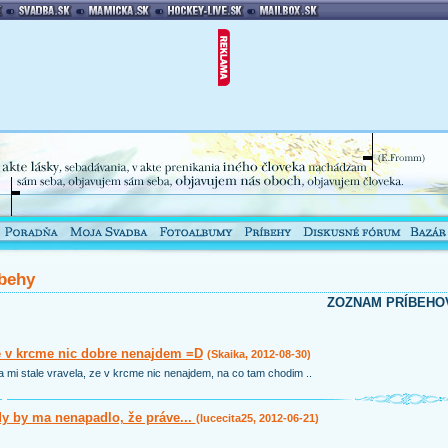
behy
ZOZNAM PRÍBEHO
e v krcme nic dobre nenajdem =D
(Skaika, 2012-08-30)
mi stale vravela, ze v krcme nic nenajdem, na co tam chodim ..
y by ma nenapadlo, že práve...
(lucecita25, 2012-06-21)