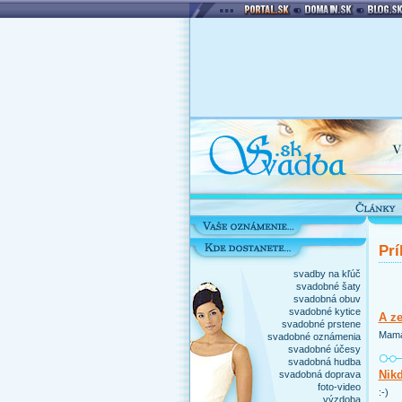
Prí
svadby na kľúč
svadobné šaty
svadobná obuv
svadobné kytice
A z
svadobné prstene
Mama 
svadobné oznámenia
svadobné účesy
svadobná hudba
Nikd
svadobná doprava
foto-video
:-)
výzdoba