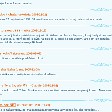
j úplne, úplne na zaèiatku
dová chata
(cokolada, 2005-12-21)
iatok 17. septembra 1999. S kamoškami som sa veèer o ôsmej mala stretnú v meste...
 to zaèalo???
(radka, 2005-12-19)
a ma môj brat s priate¾kou opýtali, èi pôjdem na ples s chlapcom, ktorý kedysi tancova
e ako ja, a ktorý nemá s kým na ples ís a chce sa len zabavi, ani som len netušila,
nem takého èloveka ako je Richard.
 z koho?
(Lescaut, 2006-02-07)
rát som ho videla pred 6-timi rokmi...
ská láska
(dena, 2005-12-08)
rváèka som nastúpila na obchodnú akadémiu...
ie Ty a Ja, ale MY!!
(Claudie, 2005-12-02)
o všetko zaèalo? Pred 8 rokmi som sa s rodièmi presahovala na opaèný koniec. Mala som
...
ka cez NET
(zuzka111111, 2005-11-21)
o to zaèalo vtedy, keï ma kamarátka prehovorila, aby som s òou išla ku veštici.....