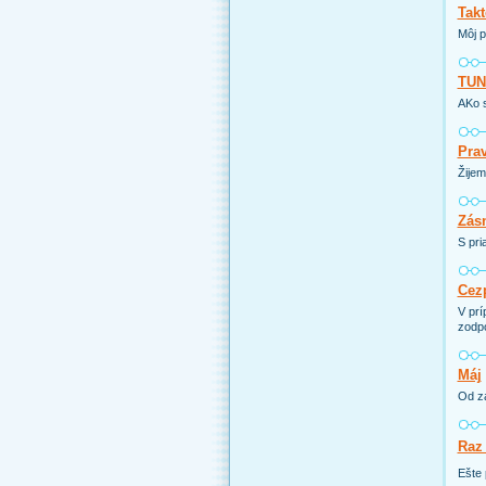
Takt
Môj p
TUN
AKo 
Prav
Žijem
Zás
S pri
Cez
V prí
zodpo
Máj
Od z
Raz 
Ešte 