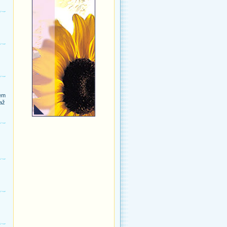
sem
 až