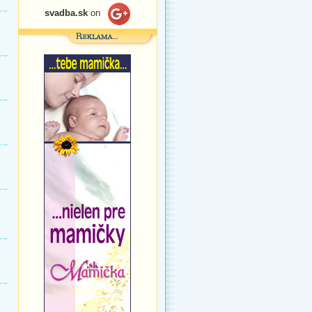
svadba.sk
on