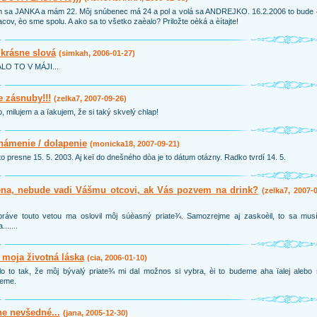
m sa JANKA a mám 22. Môj snúbenec má 24 a pol a volá sa ANDREJKO. 16.2.2006 to bude 
cov, èo sme spolu. A ako sa to všetko zaèalo? Priložte oèká a èítajte!
krásne slová
(simkah, 2006-01-27)
LO TO V MÁJI...
 zásnuby!!!
(zelka7, 2007-09-26)
, milujem a a ïakujem, že si taký skvelý chlap!
námenie / dolapenie
(monicka18, 2007-09-21)
to presne 15. 5. 2003. Aj keï do dnešného dòa je to dátum otázny. Radko tvrdí 14. 5.
èna, nebude vadi Vášmu otcovi, ak Vás pozvem na drink?
(zelka7, 2007-
práve touto vetou ma oslovil môj súèasný priate¾. Samozrejme aj zaskoèil, to sa mus
.......
 moja životná láska
(cia, 2006-01-10)
o to tak, že môj bývalý priate¾ mi dal možnos si vybra, èi to budeme aha ïalej alebo
deme.
e nevšedné...
(jana, 2005-12-30)