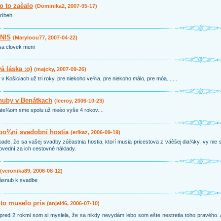
o to zaèalo
(Dominika2, 2007-05-17)
ríbeh
NIS
(Maryloou77, 2007-04-22)
sa clovek meni
á láska :o)
(majcky, 2007-09-26)
 v Košiciach už tri roky, pre niekoho ve¾a, pre niekoho málo, pre mòa.......
nuby v Benátkach
(leeroy, 2006-10-23)
ate¾om sme spolu už nieèo vyše 4 rokov....
po¾ní svadobní hostia
(erikaz, 2006-09-19)
pade, že sa vašej svadby zúèastnia hostia, ktorí musia pricestova z väèšej dia¾ky, vy nie 
vední za ich cestovné náklady.
(veronika89, 2006-08-12)
ásnub k svadbe
to muselo prís
(anjel46, 2006-07-10)
pred 2 rokmi som si myslela, že sa nikdy nevydám lebo som ešte nestretla toho pravého.