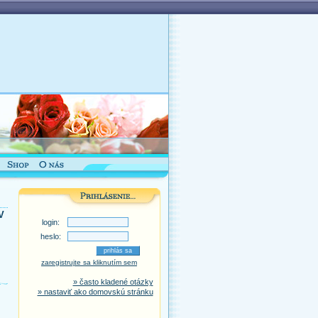
V
login:
heslo:
zaregistrujte sa kliknutím sem
» často kladené otázky
» nastaviť ako domovskú stránku