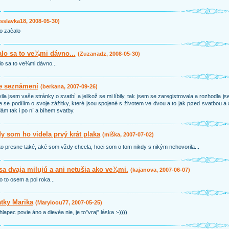
(sslavka18, 2008-05-30)
o zaèalo
lo sa to ve¾mi dávno...
(Zuzanadz, 2008-05-30)
o sa to ve¾mi dávno...
e seznámení
(berkana, 2007-09-26)
ila jsem vaše stránky o svatbì a jelikož se mi líbily, tak jsem se zaregistrovala a rozhodla j
e se podìlím o svoje zážitky, které jsou spojené s životem ve dvou a to jak pøed svatbou a
ám tak i po ní a bìhem svatby.
y som ho videla prvý krát plaka
(miška, 2007-07-02)
to presne také, aké som vždy chcela, hoci som o tom nikdy s nikým nehovorila...
sa dvaja milujú a ani netušia ako ve¾mi.
(kajanova, 2007-06-07)
o to osem a pol roka...
tky Marika
(Maryloou77, 2007-05-25)
hlapec povie áno a dievèa nie, je to"vraj" láska :-))))