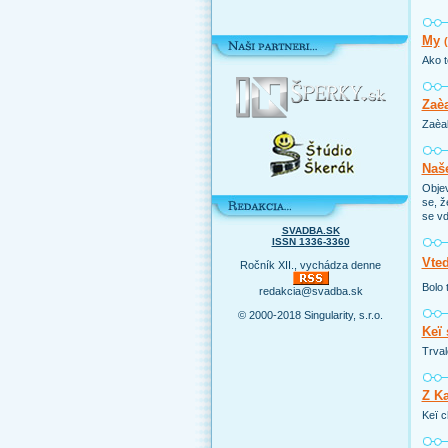
My
Ako t
Zaèa
Zaèal
Naš
Objev
se, ž
se vd
SVADBA.SK
ISSN 1336-3360
Vted
Ročník XII., vychádza denne
Bolo 
redakcia@svadba.sk
© 2000-2018 Singularity, s.r.o.
Keï 
Trval
Z Ka
Keï c