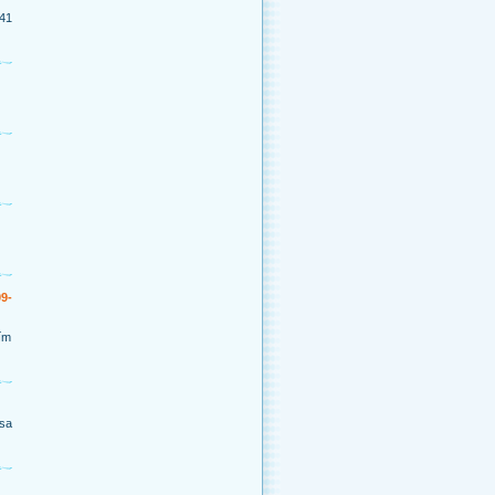
41
09-
ím
 sa