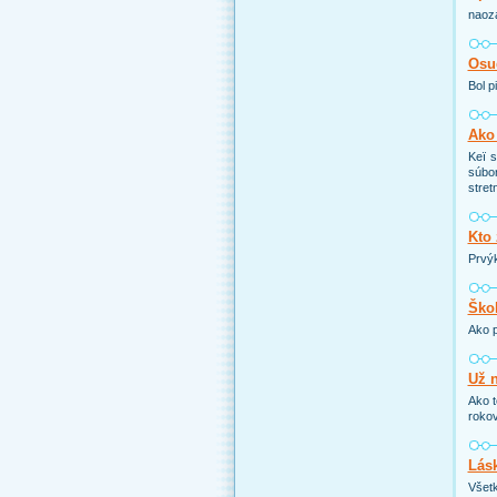
naoza
Osu
Bol p
Ako
Keï s
súbor
stret
Kto
Prvýk
Škol
Ako p
Už n
Ako t
rokov
Lás
Všetk