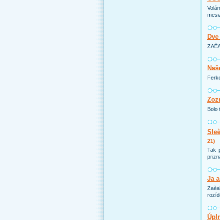
Volá
mesia
Dve 
ZAÈA
Naše
Ferko
Zoz
Bolo 
Sle
21)
Tak 
prizna
Ja a
Zaèal
rozí
Úpln