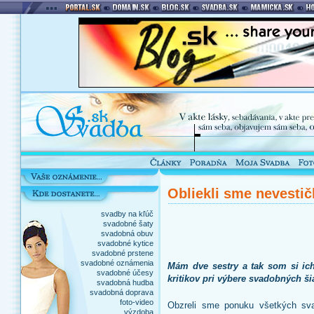
Obliekli sme nevestič
svadby na kľúč
svadobné šaty
svadobná obuv
svadobné kytice
svadobné prstene
svadobné oznámenia
Mám dve sestry a tak som si ic
svadobné účesy
kritikov pri výbere svadobných šia
svadobná hudba
svadobná doprava
foto-video
Obzreli sme ponuku všetkých sva
výzdoba