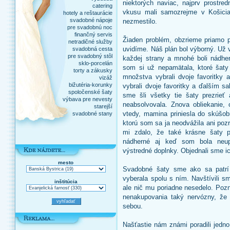
niektorých naviac, najprv prostred
catering
vkusu mali samozrejme v Košicia
hotely a reštaurácie
svadobné nápoje
nezmestilo.
pre svadobnú noc
finančný servis
Žiaden problém, obzrieme priamo 
netradičné služby
uvidíme. Náš plán bol výborný. Už 
svadobná cesta
pre svadobný stôl
každej strany a mnohé boli nádh
sklo-porcelán
som si už nepamätala, ktoré šat
torty a zákusky
množstva vybrali dvoje favoritky
vizáž
bižutéria-korunky
vybrali dvoje favoritky a ďalším s
spoločenské šaty
sme šli všetky tie šaty prezrie
výbava pre nevesty
neabsolvovala. Znova obliekanie
starejší
vtedy, mamina priniesla do skúšob
svadobné stany
ktorú som sa ja neodvážila ani pozr
mi zdalo, že také krásne šaty p
nádherné aj keď som bola neupr
výstredné doplnky. Objednali sme ic
mesto
Svadobné šaty sme ako sa patrí 
vyberala spolu s ním. Navštívili 
inštitúcia
ale nič mu poriadne nesedelo. Pozn
nenakupovania taký nervózny, že
sebou.
Našťastie nám známi poradili jedno