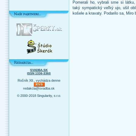
Pomerali ho, vybrali sme si látku,
taký sympatický veľký ujo, ušil ob
košele a kravaty. Podarilo sa, Miro
SVADBA.SK
ISSN 1336-3360
Ročník XII., vychádza denne
redakcia@svadba.sk
© 2000-2018 Singularity, s.r.o.