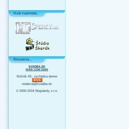
SVADBA.SK
ISSN 1336-3360
Ročník XII., vychádza denne
redakcia@svadba.sk
© 2000-2018 Singularity, s.r.o.