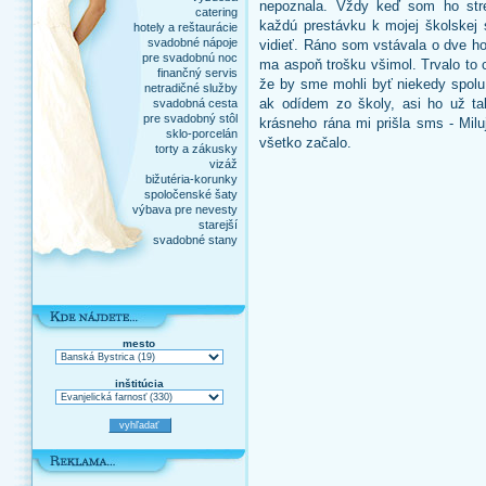
nepoznala. Vždy keď som ho stre
catering
každú prestávku k mojej školskej 
hotely a reštaurácie
svadobné nápoje
vidieť. Ráno som vstávala o dve ho
pre svadobnú noc
ma aspoň trošku všimol. Trvalo to c
finančný servis
že by sme mohli byť niekedy spolu.
netradičné služby
ak odídem zo školy, asi ho už ta
svadobná cesta
pre svadobný stôl
krásneho rána mi prišla sms - Mil
sklo-porcelán
všetko začalo.
torty a zákusky
vizáž
bižutéria-korunky
spoločenské šaty
výbava pre nevesty
starejší
svadobné stany
mesto
inštitúcia