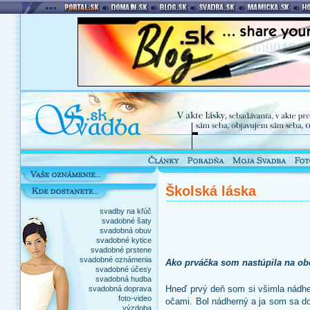
Školská láska
svadby na kľúč
svadobné šaty
svadobná obuv
svadobné kytice
svadobné prstene
svadobné oznámenia
Ako prváčka som nastúpila na o
svadobné účesy
svadobná hudba
Hneď prvý deň som si všimla nádhe
svadobná doprava
foto-video
očami. Bol nádherný a ja som sa do
výzdoba