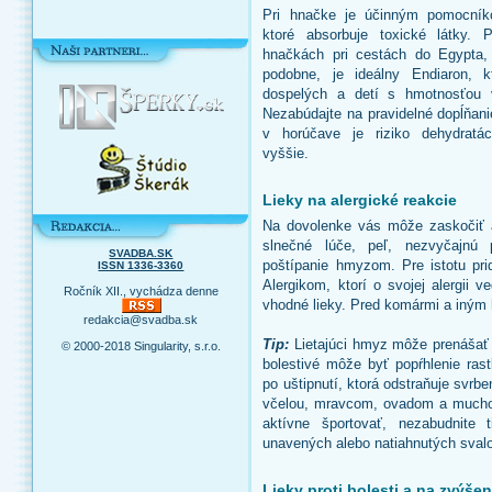
Pri hnačke je účinným pomocníko
ktoré absorbuje toxické látky. Pr
hnačkách pri cestách do Egypta,
podobne, je ideálny Endiaron, 
dospelých a detí s hmotnosťou
Nezabúdajte na pravidelné dopĺňani
v horúčave je riziko dehydratác
vyššie.
Lieky na alergické reakcie
Na dovolenke vás môže zaskočiť a
slnečné lúče, peľ, nezvyčajnú 
SVADBA.SK
poštípanie hmyzom. Pre istotu prid
ISSN 1336-3360
Alergikom, ktorí o svojej alergii 
Ročník XII., vychádza denne
vhodné lieky. Pred komármi a iný
redakcia@svadba.sk
Tip:
Lietajúci hmyz môže prenášať 
© 2000-2018 Singularity, s.r.o.
bolestivé môže byť popŕhlenie rast
po uštipnutí, ktorá odstraňuje svrb
včelou, mravcom, ovadom a muchou.
aktívne športovať, nezabudnite 
unavených alebo natiahnutých sval
Lieky proti bolesti a na zvýše