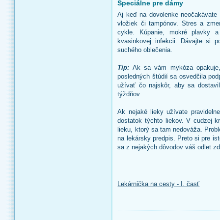
Špeciálne pre dámy
Aj keď na dovolenke neočakávate sv
vložiek či tampónov. Stres a zm
cykle. Kúpanie, mokré plavky a 
kvasinkovej infekcii. Dávajte si 
suchého oblečenia.
Tip:
Ak sa vám mykóza opakuje, j
posledných štúdií sa osvedčila pod
užívať čo najskôr, aby sa dostav
týždňov.
Ak nejaké lieky užívate pravideln
dostatok týchto liekov. V cudzej 
lieku, ktorý sa tam nedováža. Prob
na lekársky predpis. Preto si pre is
sa z nejakých dôvodov váš odlet zdr
Lekárnička na cesty - I. časť