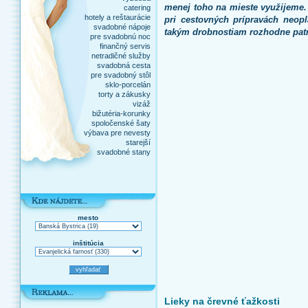
menej toho na mieste využijeme. 
catering
hotely a reštaurácie
pri cestovných prípravách neopl
svadobné nápoje
takým drobnostiam rozhodne patr
pre svadobnú noc
finančný servis
netradičné služby
svadobná cesta
pre svadobný stôl
sklo-porcelán
torty a zákusky
vizáž
bižutéria-korunky
spoločenské šaty
výbava pre nevesty
starejší
svadobné stany
mesto
inštitúcia
Lieky na črevné ťažkosti