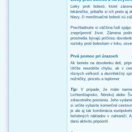
Lieky proti bolesti, ktoré záro
lekárničke, pribaľte si ich preto aj
hlavy, či menštruačné bolesti sú zá
Prechladnutie si väčšina ľudí spáj
znepríjemniť život. Zámena podn
prostredia bývajú príčinou dovolenk
roztoky proti bolestiam v krku, osv
Prvá pomoc pri úrazoch
Ak beriete na dovolenku deti, prip
Určite neurobíte chybu, ak v ces
rôznych veľkostí a dezinfekčný spr
nožničky, pinzetu a teplomer.
Tip:
V prípade, že máte namier
Lichtenštajnsko, Nórsko) alebo Šv
zdravotného poistenia. Jeho vydani
si určite vybavte komerčné cestovn
je ale aj tak kombinácia európske
liečebných nákladov v zahraničí. 
danú aktivitu pripoistiť.