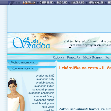
Lekárnička na cesty - II. č
svadby na kľúč
svadobné šaty
svadobná obuv
svadobné kytice
svadobné prstene
svadobné oznámenia
svadobné účesy
svadobná hudba
svadobná doprava
foto-video
Zákon schválnosti hovorí, že čí
výzdoba