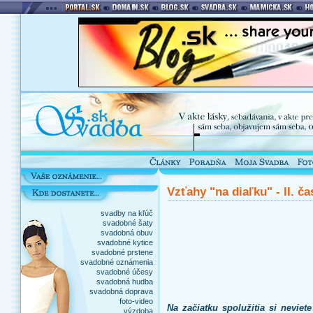
Vzťahy "na diaľku" - II. ča
svadby na kľúč
svadobné šaty
svadobná obuv
svadobné kytice
svadobné prstene
svadobné oznámenia
svadobné účesy
svadobná hudba
svadobná doprava
foto-video
Na začiatku spolužitia si neviet
výzdoba