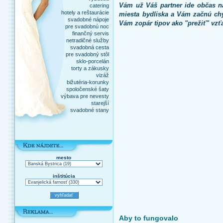
Vám už Váš partner ide občas 
catering
hotely a reštaurácie
miesta bydliska a Vám začnú chý
svadobné nápoje
Vám zopár tipov ako "prežiť" vzť
pre svadobnú noc
finančný servis
netradičné služby
svadobná cesta
pre svadobný stôl
sklo-porcelán
torty a zákusky
vizáž
bižutéria-korunky
spoločenské šaty
výbava pre nevesty
starejší
svadobné stany
mesto
inštitúcia
Aby to fungovalo