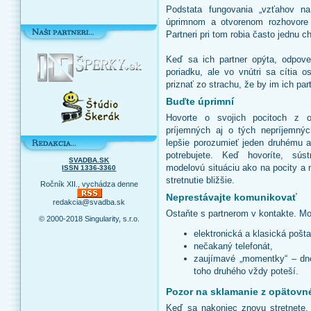
Podstata fungovania „vzťahov na
úprimnom a otvorenom rozhovore 
Partneri pri tom robia často jednu c
Keď sa ich partner opýta, odpove
poriadku, ale vo vnútri sa cítia 
priznať zo strachu, že by im ich pa
Buďte úprimní
Hovorte o svojich pocitoch z 
príjemných aj o tých nepríjemn
lepšie porozumieť jeden druhému a
potrebujete. Keď hovoríte, sú
SVADBA.SK
modelovú situáciu ako na pocity a
ISSN 1336-3360
stretnutie bližšie.
Ročník XII., vychádza denne
Neprestávajte komunikovať
redakcia@svadba.sk
Ostaňte s partnerom v kontakte. Mo
© 2000-2018 Singularity, s.r.o.
elektronická a klasická pošt
nečakaný telefonát,
zaujímavé „momentky“ – dne
toho druhého vždy poteší.
Pozor na sklamanie z opätovné
Keď sa nakoniec znovu stretnete,