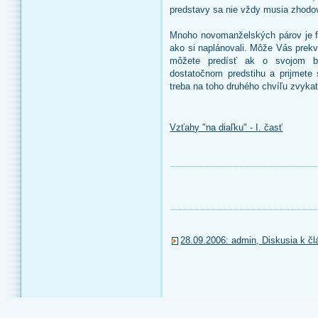
predstavy sa nie vždy musia zhodo
Mnoho novomanželských párov je fr
ako si naplánovali. Môže Vás prekv
môžete predísť ak o svojom blí
dostatočnom predstihu a prijmete
treba na toho druhého chvíľu zvykať
Vzťahy "na diaľku" - I. časť
28.09.2006: admin, Diskusia k člá