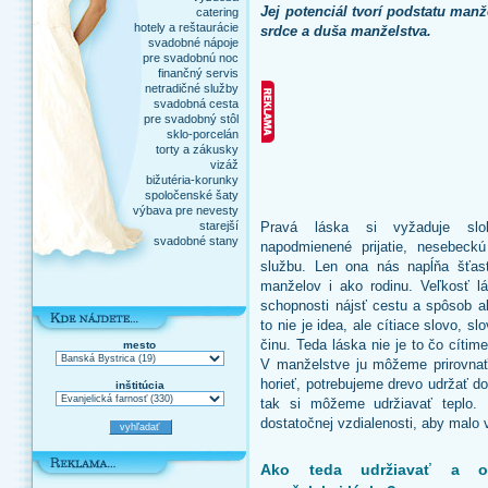
Jej potenciál tvorí podstatu manž
catering
hotely a reštaurácie
srdce a duša manželstva.
svadobné nápoje
pre svadobnú noc
finančný servis
netradičné služby
svadobná cesta
pre svadobný stôl
sklo-porcelán
torty a zákusky
vizáž
bižutéria-korunky
spoločenské šaty
výbava pre nevesty
starejší
Pravá láska si vyžaduje slob
svadobné stany
napodmienené prijatie, nesebeck
službu. Len ona nás napĺňa šťas
manželov i ako rodinu. Veľkosť l
schopnosti nájsť cestu a spôsob ak
to nie je idea, ale cítiace slovo, s
činu. Teda láska nie je to čo cítim
mesto
V manželstve ju môžeme prirovna
horieť, potrebujeme drevo udržať d
inštitúcia
tak si môžeme udržiavať teplo.
dostatočnej vzdialenosti, aby malo 
Ako teda udržiavať a o