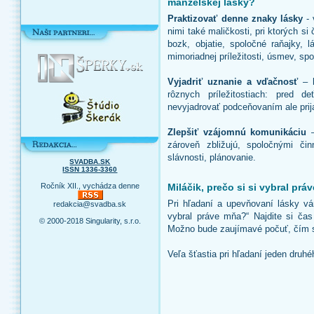
manželskej lásky?
Praktizovať denne znaky lásky
- 
nimi také maličkosti, pri ktorých s
bozk, objatie, spoločné raňajky, 
mimoriadnej príležitosti, úsmev, spo
Vyjadriť uznanie a vďačnosť
– h
rôznych príležitostiach: pred de
nevyjadrovať podceňovaním ale pri
Zlepšiť vzájomnú komunikáciu
–
zároveň zbližujú, spoločnými č
slávnosti, plánovanie.
SVADBA.SK
ISSN 1336-3360
Miláčik, prečo si si vybral pr
Ročník XII., vychádza denne
Pri hľadaní a upevňovaní lásky v
redakcia@svadba.sk
vybral práve mňa?“ Najdite si ča
© 2000-2018 Singularity, s.r.o.
Možno bude zaujímavé počuť, čím s
Veľa šťastia pri hľadaní jeden druhé