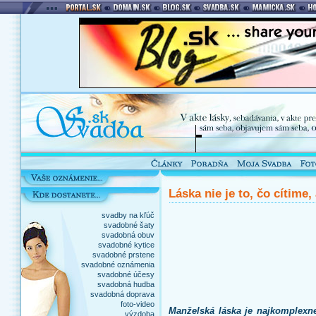
Láska nie je to, čo cítime
svadby na kľúč
svadobné šaty
svadobná obuv
svadobné kytice
svadobné prstene
svadobné oznámenia
svadobné účesy
svadobná hudba
svadobná doprava
foto-video
Manželská láska je najkomplexnej
výzdoba