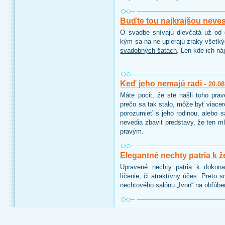
Buďte tou najkrajšou neve
O svadbe snívajú dievčatá už od d
kým sa na ne upierajú zraky všetk
svadobných šatách
. Len kde ich ná
Keď jeho nemajú radi -
20.08
Máte pocit, že ste našli toho pra
prečo sa tak stalo, môže byť viace
porozumieť s jeho rodinou, alebo 
nevedia zbaviť predstavy, že ten ml
pravým.
Elegantné nechty patria k ž
Upravené nechty patria k dokon
líčenie, či atraktívny účes. Preto 
nechtového salónu „Ivon“ na obľúbe