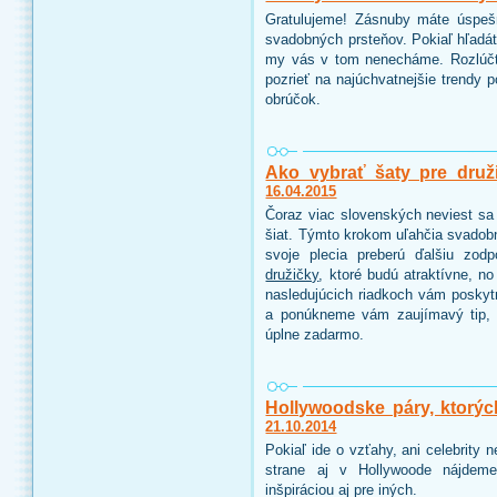
Gratulujeme! Zásnuby máte úspeš
svadobných prsteňov. Pokiaľ hľadáte
my vás v tom nenecháme. Rozlúčt
pozrieť na najúchvatnejšie trendy 
obrúčok.
Ako vybrať šaty pre druž
16.04.2015
Čoraz viac slovenských neviest sa 
šiat. Týmto krokom uľahčia svadobn
svoje plecia preberú ďalšiu zo
družičky
, ktoré budú atraktívne, n
nasledujúcich riadkoch vám poskyt
a ponúkneme vám zaujímavý tip, 
úplne zadarmo.
Hollywoodske páry, ktorýc
21.10.2014
Pokiaľ ide o vzťahy, ani celebrity
strane aj v Hollywoode nájdeme
inšpiráciou aj pre iných.