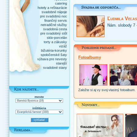
catering
hotely a reštaurácie
svadobné nápoje
pre svadobnú noc
Ľudmila Veľas
finančný servis
netradičné služby
Nám. slobody 7 
svadobná cesta
pre svadobný stôl
sklo-porcelán
torty a zákusky
vizáž
bižutéria-korunky
spoločenské šaty
Fotoalbumy
výbava pre nevesty
starejší
svadobné stany
Založte si aj vy svoj vlastný fotoalbum.
mesto
inštitúcia