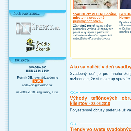
SVADOBNÝ VEĽTRH ideálne
Geri Ha
miesto na svadobné
Horner 
prípravy bez stresu
Bývalá čl
šéf stajn
Zásnubný prsteň
sa na vašom
ohlásili 
prstenníku vyníma už nejaký ten
denníku 
piatok a vy spolu s partnerom
začínate uvažovať o organizácii
najkrajšieho dňa svojho života.
Ako sa nalíčiť v deň svadb
SVADBA.SK
ISSN 1336-3360
Svadobný deň je pre mnohé ženy
Ročník XII., vychádza denne
rozhodnete, že si make-up spravíte 
redakcia@svadba.sk
© 2000-2018 Singularity, s.r.o.
Výhody teflónových obr
klientov -
22.06.2018
Polyesterové obrusy preferuje už vä
Trendy vo svete svadobnýc