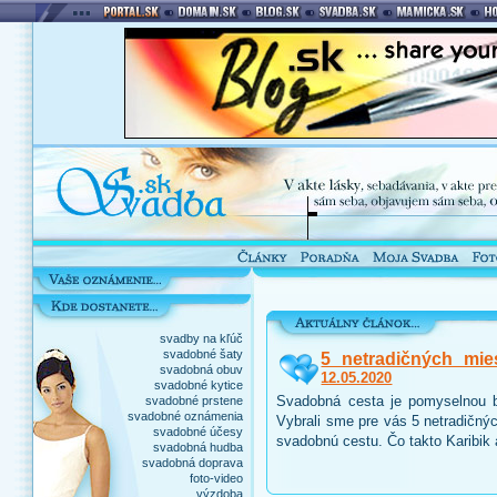
svadby na kľúč
svadobné šaty
5 netradičných mie
svadobná obuv
12.05.2020
svadobné kytice
Svadobná cesta je pomyselnou b
svadobné prstene
svadobné oznámenia
Vybrali sme pre vás 5 netradičnýc
svadobné účesy
svadobnú cestu. Čo takto Karibik
svadobná hudba
svadobná doprava
foto-video
výzdoba