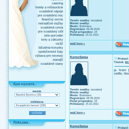
catering
hotely a reštaurácie
svadobné nápoje
pre svadobnú noc
finančný servis
Termín svadby:
nezadaný
netradičné služby
Miesto svadby:
Mesto:
Bratislava
svadobná cesta
Registrácia:
06.06.2019
pre svadobný stôl
Počet príspevkov:
19
Prihlásený:
25.02.2021
sklo-porcelán
torty a zákusky
vizáž
späť hore »
bižutéria-korunky
spoločenské šaty
výbava pre nevesty
KornoSema
Pridané:
starejší
re
Titulok:
svadobné stany
ja hram
netflix, hb
Termín svadby:
nezadaný
mesto
Miesto svadby:
Mesto:
Bratislava
Registrácia:
06.06.2019
Počet príspevkov:
19
inštitúcia
Prihlásený:
25.02.2021
späť hore »
KornoSema
Pridané: