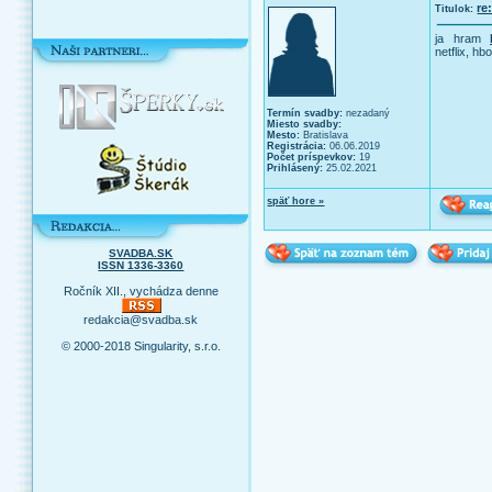
re
Titulok:
ja hram
netflix, hb
Termín svadby:
nezadaný
Miesto svadby:
Mesto:
Bratislava
Registrácia:
06.06.2019
Počet príspevkov:
19
Prihlásený:
25.02.2021
späť hore »
SVADBA.SK
ISSN 1336-3360
Ročník XII., vychádza denne
redakcia@svadba.sk
© 2000-2018 Singularity, s.r.o.