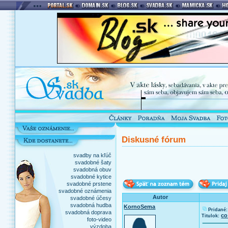
Diskusné fórum
svadby na kľúč
svadobné šaty
svadobná obuv
svadobné kytice
svadobné prstene
svadobné oznámenia
Autor
svadobné účesy
svadobná hudba
KornoSema
Pridané:
svadobná doprava
co
Titulok:
foto-video
výzdoba