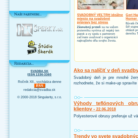
SVADOBNÝ VEĽTRH ideálne
Geri Ha
miesto na svadobné
Horner 
prípravy bez stresu
Bývalá čl
šéf stajn
Zásnubný prsteň
sa na vašom
ohlásili 
prstenníku vyníma už nejaký ten
denníku 
piatok a vy spolu s partnerom
začínate uvažovať o organizácii
najkrajšieho dňa svojho života.
Ako sa nalíčiť v deň svadb
SVADBA.SK
ISSN 1336-3360
Svadobný deň je pre mnohé ženy
Ročník XII., vychádza denne
rozhodnete, že si make-up spravíte 
redakcia@svadba.sk
© 2000-2018 Singularity, s.r.o.
Výhody teflónových obr
klientov -
22.06.2018
Polyesterové obrusy preferuje už vä
Trendy vo svete svadobnýc