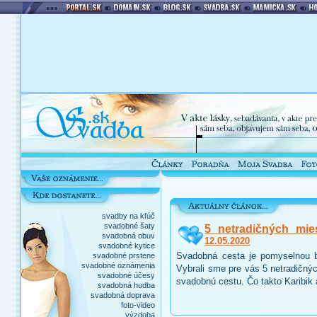
svadby na kľúč
svadobné šaty
5 netradičných mie
svadobná obuv
12.05.2020
svadobné kytice
Svadobná cesta je pomyselnou b
svadobné prstene
svadobné oznámenia
Vybrali sme pre vás 5 netradičnýc
svadobné účesy
svadobnú cestu. Čo takto Karibik
svadobná hudba
svadobná doprava
foto-video
výzdoba