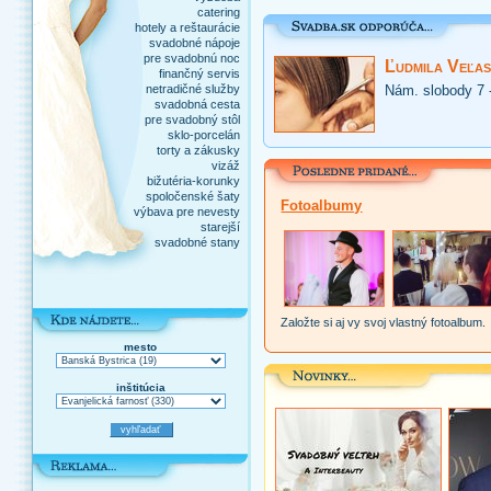
catering
hotely a reštaurácie
svadobné nápoje
pre svadobnú noc
Ľudmila Veľas
finančný servis
netradičné služby
Nám. slobody 7 
svadobná cesta
pre svadobný stôl
sklo-porcelán
torty a zákusky
vizáž
bižutéria-korunky
spoločenské šaty
Fotoalbumy
výbava pre nevesty
starejší
svadobné stany
Založte si aj vy svoj vlastný fotoalbum.
mesto
inštitúcia