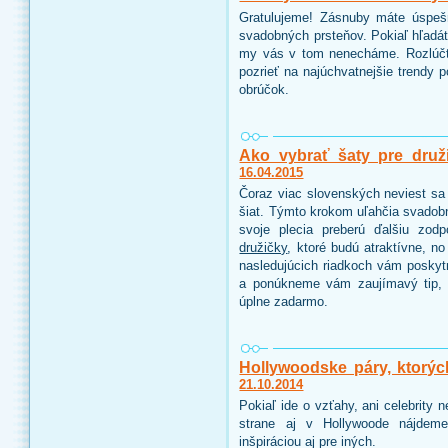
Gratulujeme! Zásnuby máte úspeš
svadobných prsteňov. Pokiaľ hľadáte
my vás v tom nenecháme. Rozlúčt
pozrieť na najúchvatnejšie trendy 
obrúčok.
Ako vybrať šaty pre druž
16.04.2015
Čoraz viac slovenských neviest sa 
šiat. Týmto krokom uľahčia svadobn
svoje plecia preberú ďalšiu zo
družičky
, ktoré budú atraktívne, n
nasledujúcich riadkoch vám poskyt
a ponúkneme vám zaujímavý tip, 
úplne zadarmo.
Hollywoodske páry, ktorýc
21.10.2014
Pokiaľ ide o vzťahy, ani celebrity
strane aj v Hollywoode nájdeme
inšpiráciou aj pre iných.