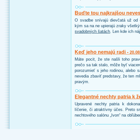
Buďte tou najkrajšou neve
O svadbe snívajú dievčatá už od d
kým sa na ne upierajú zraky všetk
svadobných šatách
. Len kde ich ná
Keď jeho nemajú radi -
20.08
Máte pocit, že ste našli toho pra
prečo sa tak stalo, môže byť viace
porozumieť s jeho rodinou, alebo 
nevedia zbaviť predstavy, že ten ml
pravým.
Elegantné nechty patria k ž
Upravené nechty patria k dokon
líčenie, či atraktívny účes. Preto 
nechtového salónu „Ivon“ na obľúbe