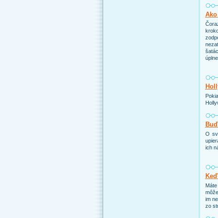
Ako 
Čoraz
kroko
zodp
nezat
šatác
úpln
Holl
Pokia
Holly
Buďt
O sv
upier
ich n
Keď
Máte 
môže 
im ne
zo st