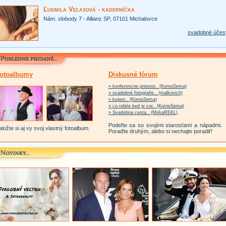
Ľudmila Veľasová - kaderníčka
Nám. slobody 7 - Allianz SP, 07101 Michalovce
svadobné účes
otoalbumy
Diskusné fórum
» konferencne priestor.. (KornoSema)
» svadobné fotografie.. (malkovich)
» kupon.. (KornoSema)
» co robite ked je cor.. (KornoSema)
» Svadobna cesta.. (MirkaREKL)
Podeľte sa so svojími starosťami a nápadmi.
ložte si aj vy svoj vlastný fotoalbum.
Poraďte druhým, alebo si nechajte poradiť!