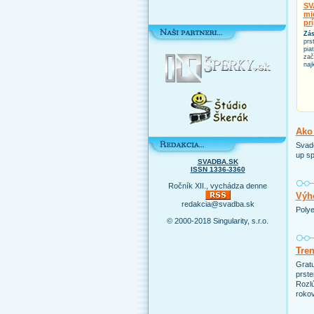
SV
mi
pr
Zás
prs
pia
zač
naj
Ako 
Svado
up sp
SVADBA.SK
ISSN 1336-3360
Ročník XII., vychádza denne
Výho
redakcia@svadba.sk
Polye
© 2000-2018 Singularity, s.r.o.
Tre
Grat
prste
Rozlú
rokov