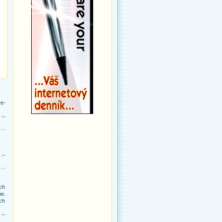
ke-
 --
 --
ch
me.
ých
 --