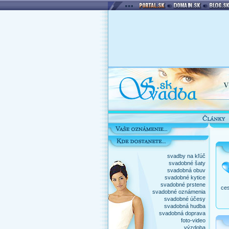
svadby na kľúč
svadobné šaty
svadobná obuv
svadobné kytice
svadobné prstene
ces
svadobné oznámenia
svadobné účesy
svadobná hudba
svadobná doprava
foto-video
výzdoba