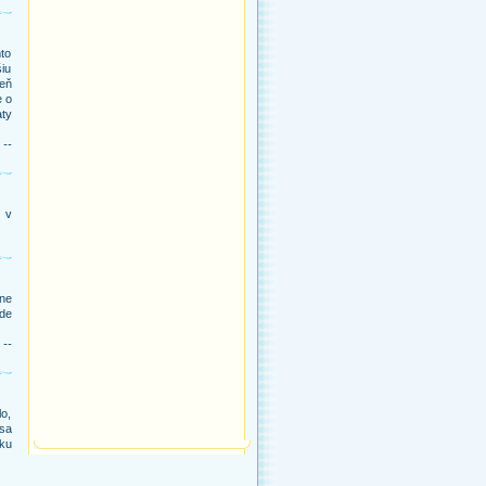
to
šiu
eň
e o
aty
 --
j v
ne
kde
 --
lo,
 sa
iku