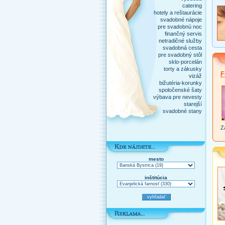
catering
hotely a reštaurácie
svadobné nápoje
pre svadobnú noc
finančný servis
netradičné služby
svadobná cesta
pre svadobný stôl
sklo-porcelán
torty a zákusky
F
vizáž
bižutéria-korunky
spoločenské šaty
výbava pre nevesty
starejší
svadobné stany
Za
mesto
inštitúcia