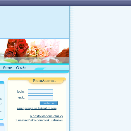
login:
heslo:
i
ú
zaregistrujte sa kliknutím sem
-
» často kladené otázky
» nastaviť ako domovskú stránku