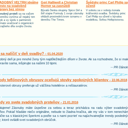
ADOBNÝ VEĽTRH ideálne
Geri Halliwell a Christian
Švédsky princ Carl Philip sa
esto na svadobné
Horner sa zasnúbili
oženil
ípravy bez stresu
Bývalá členka skupiny Spice Girl a
V sobotu sa v sobotu konala
šéf stajne Formuly 1 svoje zásnuby
kráľovská svadba. Švédsky princ
nubný prsteň
sa na vašom
ohlásili prostredníctvom oznamu v
Carl Philip sa oženil s bývalou
tenníku vyníma už nejaký ten
denníku The Times.
modelkou, Sofiou Hellqvistovou.
tok a vy spolu s partnerom
ínate uvažovať o organizácii
krajšieho dňa svojho života.
sa nalíčiť v deň svadby? -
01.04.2020
bný deň je pre mnohé ženy tým najdôležitejším dňom v živote. Ak sa rozhodnete, že si ma
ravíte sama, inšpirujte sa našimi 10 tipmi.
-- PR článok
dy teflónových obrusov oceňujú stovky spokojných klientov -
22.06.2018
sterové obrusy preferuje už väčšina hoteliérov a reštauratérov.
-- PR článok
ndy vo svete svadobných prsteňov -
21.01.2016
ulujeme! Zásnuby máte úspešne za sebou a teraz prichádza na radu výber svadobný
ňov. Pokiaľ hľadáte niečo originálne, nebude to žiadna hračka, ale my vás v tom nenechá
čte sa s klasickými šperkmi a poďte sa s nami pozrieť na najúchvatnejšie trendy posledn
, ktoré ovládli svet svadobných obrúčok.
-- PR článok