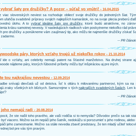
vybrať šaty pre družičky? A pozor – súťaž vo vnútri! -
16.04.2015
 viac slovenských neviest sa rozhoduje obliecť svoje družičky do jednotných šiat. Tým
m uľahčia svadobné prípravy svojich najlepších kamarátok, no na svoje plecia preberú ďal
ovednú úlohu. A to
vybrať ideálne šaty pre družičky
, ktoré budú atraktívne, no zárov
ienia krásu samotnej nevesty. V nasledujúcich riadkoch vám poskytneme niekoľko rád práv
h pre družičky a ponúkneme vám zaujímavý tip, ako môžu tie najmenšie družičky získať š
e zadarmo.
-- PR článok
ywoodske páry, ktorých vzťahy trvajú už niekoľko rokov -
21.10.2014
ľ ide o vzťahy, ani celebrity nemajú patent na šťastné manželstvo. Na druhej strane a
woode nájdeme páry, ktorých ľúbostné príbehy môžu byť inšpiráciou aj pre iných.
e tou najkrajšou nevestou -
12.09.2014
adbe snívajú dievčatá už od detstva. Ísť k oltáru k milovanému partnerovi, kým sa na 
ajú zraky všetkých ich blízkych. Samozrejme v tých
najkrajších svadobných šatách
. Len 
ájsť?
-- PR článok
 jeho nemajú radi -
20.08.2014
pocit, že ste našli toho pravého, ale vaši rodičia si to nemyslia? Dôvodov prečo sa tak sta
byť viacero. Možno sa im nepáči jeho šatník, nedokážu si porozumieť s jeho rodinou, alebo
páči jeho zamestnanie. Možno sa stále nevedia zbaviť predstavy, že ten mladý učiteľ telocv
rednej bol pre vás tým pravým.