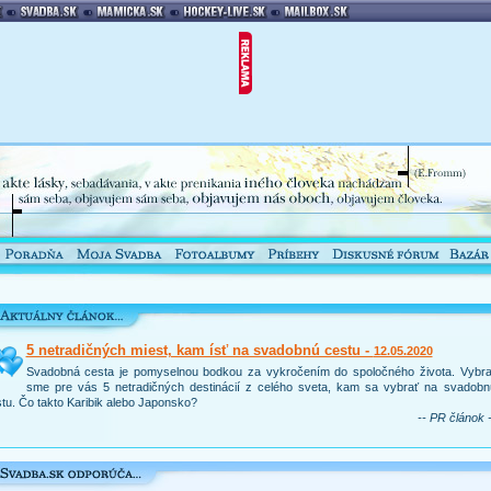
5 netradičných miest, kam ísť na svadobnú cestu -
12.05.2020
Svadobná cesta je pomyselnou bodkou za vykročením do spoločného života. Vybral
sme pre vás 5 netradičných destinácií z celého sveta, kam sa vybrať na svadobn
tu. Čo takto Karibik alebo Japonsko?
-- PR článok -