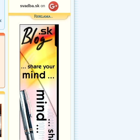
svadba.sk
on
y