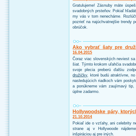
Gratulujeme! Zásnuby máte úspeš
svadobných prsteňov. Pokiaľ hľadáte
my vás v tom nenecháme. Rozlúčt
pozrieť na najúchvatnejšie trendy 
obrúčok.
Ako vybrať šaty pre druž
16.04.2015
Čoraz viac slovenských neviest sa 
šiat. Týmto krokom uľahčia svadobn
svoje plecia preberú ďalšiu zo
družičky
, ktoré budú atraktívne, n
nasledujúcich riadkoch vám poskyt
a ponúkneme vám zaujímavý tip, 
úplne zadarmo.
Hollywoodske páry, ktorýc
21.10.2014
Pokiaľ ide o vzťahy, ani celebrity
strane aj v Hollywoode nájdeme
inšpiráciou aj pre iných.