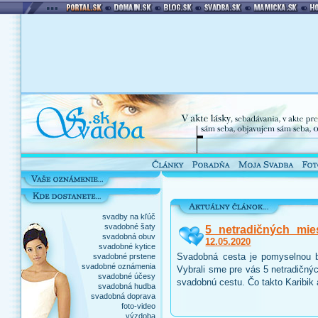
svadby na kľúč
svadobné šaty
5 netradičných mie
svadobná obuv
12.05.2020
svadobné kytice
Svadobná cesta je pomyselnou b
svadobné prstene
svadobné oznámenia
Vybrali sme pre vás 5 netradičnýc
svadobné účesy
svadobnú cestu. Čo takto Karibik
svadobná hudba
svadobná doprava
foto-video
výzdoba