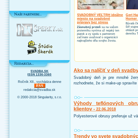
SVADOBNÝ VEĽTRH ideálne
Geri Ha
miesto na svadobné
Horner 
prípravy bez stresu
Bývalá čl
šéf stajn
Zásnubný prsteň
sa na vašom
ohlásili 
prstenníku vyníma už nejaký ten
denníku 
piatok a vy spolu s partnerom
začínate uvažovať o organizácii
najkrajšieho dňa svojho života.
Ako sa nalíčiť v deň svadb
SVADBA.SK
ISSN 1336-3360
Svadobný deň je pre mnohé ženy
Ročník XII., vychádza denne
rozhodnete, že si make-up spravíte 
redakcia@svadba.sk
© 2000-2018 Singularity, s.r.o.
Výhody teflónových obr
klientov -
22.06.2018
Polyesterové obrusy preferuje už vä
Trendy vo svete svadobnýc