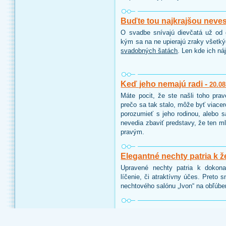
Buďte tou najkrajšou neve
O svadbe snívajú dievčatá už od d
kým sa na ne upierajú zraky všetk
svadobných šatách
. Len kde ich ná
Keď jeho nemajú radi -
20.08
Máte pocit, že ste našli toho pra
prečo sa tak stalo, môže byť viace
porozumieť s jeho rodinou, alebo 
nevedia zbaviť predstavy, že ten ml
pravým.
Elegantné nechty patria k ž
Upravené nechty patria k dokon
líčenie, či atraktívny účes. Preto 
nechtového salónu „Ivon“ na obľúbe