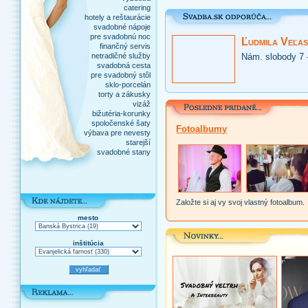
catering
hotely a reštaurácie
svadobné nápoje
pre svadobnú noc
Ľudmila Veľas
finančný servis
netradičné služby
Nám. slobody 7 
svadobná cesta
pre svadobný stôl
sklo-porcelán
torty a zákusky
vizáž
bižutéria-korunky
spoločenské šaty
Fotoalbumy
výbava pre nevesty
starejší
svadobné stany
Založte si aj vy svoj vlastný fotoalbum.
mesto
inštitúcia