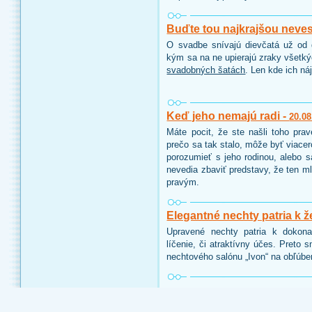
Buďte tou najkrajšou neve
O svadbe snívajú dievčatá už od d
kým sa na ne upierajú zraky všetk
svadobných šatách
. Len kde ich ná
Keď jeho nemajú radi -
20.08
Máte pocit, že ste našli toho pra
prečo sa tak stalo, môže byť viace
porozumieť s jeho rodinou, alebo 
nevedia zbaviť predstavy, že ten ml
pravým.
Elegantné nechty patria k ž
Upravené nechty patria k dokon
líčenie, či atraktívny účes. Preto 
nechtového salónu „Ivon“ na obľúbe