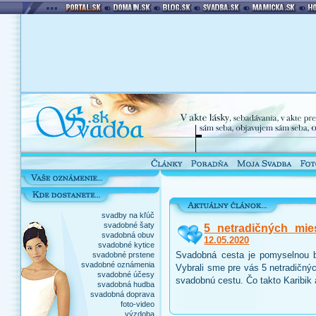
svadby na kľúč
svadobné šaty
5 netradičných mie
svadobná obuv
12.05.2020
svadobné kytice
Svadobná cesta je pomyselnou b
svadobné prstene
svadobné oznámenia
Vybrali sme pre vás 5 netradičnýc
svadobné účesy
svadobnú cestu. Čo takto Karibik
svadobná hudba
svadobná doprava
foto-video
výzdoba