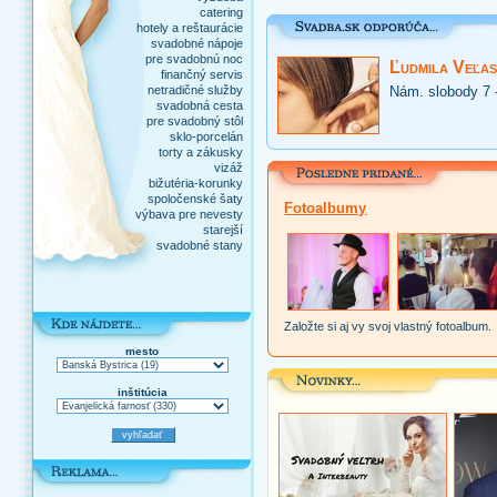
catering
hotely a reštaurácie
svadobné nápoje
pre svadobnú noc
Ľudmila Veľas
finančný servis
netradičné služby
Nám. slobody 7 
svadobná cesta
pre svadobný stôl
sklo-porcelán
torty a zákusky
vizáž
bižutéria-korunky
spoločenské šaty
Fotoalbumy
výbava pre nevesty
starejší
svadobné stany
Založte si aj vy svoj vlastný fotoalbum.
mesto
inštitúcia