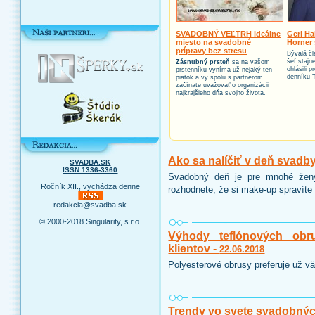
SVADOBNÝ VEĽTRH ideálne
Geri Ha
miesto na svadobné
Horner 
prípravy bez stresu
Bývalá čl
šéf stajn
Zásnubný prsteň
sa na vašom
ohlásili 
prstenníku vyníma už nejaký ten
denníku 
piatok a vy spolu s partnerom
začínate uvažovať o organizácii
najkrajšieho dňa svojho života.
Ako sa nalíčiť v deň svadb
SVADBA.SK
ISSN 1336-3360
Svadobný deň je pre mnohé ženy
Ročník XII., vychádza denne
rozhodnete, že si make-up spravíte 
redakcia@svadba.sk
© 2000-2018 Singularity, s.r.o.
Výhody teflónových obr
klientov -
22.06.2018
Polyesterové obrusy preferuje už vä
Trendy vo svete svadobnýc