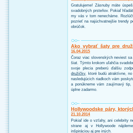
Gratulujeme! Zásnuby máte úspeš
svadobných prsteňov. Pokiaľ hľadáte
my vás v tom nenecháme. Rozlúčt
pozrieť na najúchvatnejšie trendy 
obrúčok.
Ako vybrať šaty pre druž
16.04.2015
Čoraz viac slovenských neviest sa 
šiat. Týmto krokom uľahčia svadobn
svoje plecia preberú ďalšiu zo
družičky
, ktoré budú atraktívne, n
nasledujúcich riadkoch vám poskyt
a ponúkneme vám zaujímavý tip, 
úplne zadarmo.
Hollywoodske páry, ktorýc
21.10.2014
Pokiaľ ide o vzťahy, ani celebrity
strane aj v Hollywoode nájdeme
inšpiráciou aj pre iných.