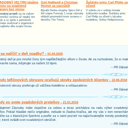
ADOBNÝ VEĽTRH ideálne
Geri Halliwell a Christian
Švédsky princ Carl Philip sa
esto na svadobné
Horner sa zasnúbili
oženil
ípravy bez stresu
Bývalá členka skupiny Spice Girl a
V sobotu sa v sobotu konala
šéf stajne Formuly 1 svoje zásnuby
kráľovská svadba. Švédsky princ
nubný prsteň
sa na vašom
ohlásili prostredníctvom oznamu v
Carl Philip sa oženil s bývalou
tenníku vyníma už nejaký ten
denníku The Times.
modelkou, Sofiou Hellqvistovou.
tok a vy spolu s partnerom
ínate uvažovať o organizácii
krajšieho dňa svojho života.
sa nalíčiť v deň svadby? -
01.04.2020
bný deň je pre mnohé ženy tým najdôležitejším dňom v živote. Ak sa rozhodnete, že si ma
ravíte sama, inšpirujte sa našimi 10 tipmi.
-- PR článok
dy teflónových obrusov oceňujú stovky spokojných klientov -
22.06.2018
sterové obrusy preferuje už väčšina hoteliérov a reštauratérov.
-- PR článok
ndy vo svete svadobných prsteňov -
21.01.2016
ulujeme! Zásnuby máte úspešne za sebou a teraz prichádza na radu výber svadobný
ňov. Pokiaľ hľadáte niečo originálne, nebude to žiadna hračka, ale my vás v tom nenechá
čte sa s klasickými šperkmi a poďte sa s nami pozrieť na najúchvatnejšie trendy posledn
, ktoré ovládli svet svadobných obrúčok.
-- PR článok