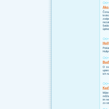
Ako 
Čoraz
kroko
zodp
nezat
šatác
úpln
Holl
Pokia
Holly
Buďt
O sv
upier
ich n
Keď
Máte 
môže 
im ne
zo st