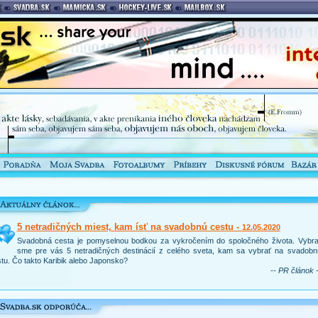
5 netradičných miest, kam ísť na svadobnú cestu -
12.05.2020
Svadobná cesta je pomyselnou bodkou za vykročením do spoločného života. Vybral
sme pre vás 5 netradičných destinácií z celého sveta, kam sa vybrať na svadobn
tu. Čo takto Karibik alebo Japonsko?
-- PR článok -