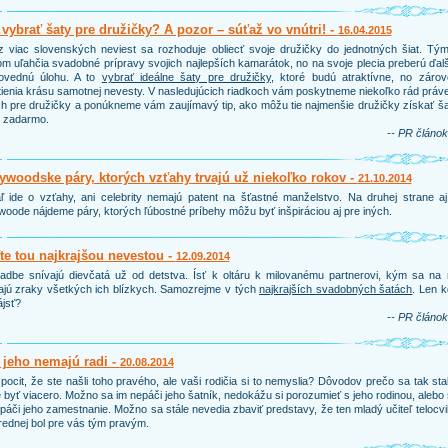
vybrať šaty pre družičky? A pozor – súťaž vo vnútri! -
16.04.2015
 viac slovenských neviest sa rozhoduje obliecť svoje družičky do jednotných šiat. Tým
m uľahčia svadobné prípravy svojich najlepších kamarátok, no na svoje plecia preberú ďal
ovednú úlohu. A to
vybrať ideálne šaty pre družičky
, ktoré budú atraktívne, no zárov
ienia krásu samotnej nevesty. V nasledujúcich riadkoch vám poskytneme niekoľko rád práv
h pre družičky a ponúkneme vám zaujímavý tip, ako môžu tie najmenšie družičky získať š
e zadarmo.
-- PR článok
ywoodske páry, ktorých vzťahy trvajú už niekoľko rokov -
21.10.2014
ľ ide o vzťahy, ani celebrity nemajú patent na šťastné manželstvo. Na druhej strane a
woode nájdeme páry, ktorých ľúbostné príbehy môžu byť inšpiráciou aj pre iných.
e tou najkrajšou nevestou -
12.09.2014
adbe snívajú dievčatá už od detstva. Ísť k oltáru k milovanému partnerovi, kým sa na 
ajú zraky všetkých ich blízkych. Samozrejme v tých
najkrajších svadobných šatách
. Len 
ájsť?
-- PR článok
 jeho nemajú radi -
20.08.2014
pocit, že ste našli toho pravého, ale vaši rodičia si to nemyslia? Dôvodov prečo sa tak sta
byť viacero. Možno sa im nepáči jeho šatník, nedokážu si porozumieť s jeho rodinou, alebo
páči jeho zamestnanie. Možno sa stále nevedia zbaviť predstavy, že ten mladý učiteľ telocv
rednej bol pre vás tým pravým.