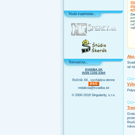
SV
mi
pr
Zás
prs
pia
zač
naj
Ako 
Svado
up sp
SVADBA.SK
ISSN 1336-3360
Ročník XII., vychádza denne
Výho
redakcia@svadba.sk
Polye
© 2000-2018 Singularity, s.r.o.
Tre
Grat
prste
Rozlú
rokov