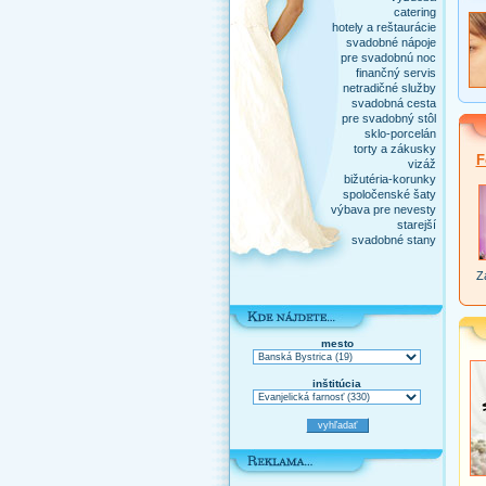
catering
hotely a reštaurácie
svadobné nápoje
pre svadobnú noc
finančný servis
netradičné služby
svadobná cesta
pre svadobný stôl
sklo-porcelán
torty a zákusky
F
vizáž
bižutéria-korunky
spoločenské šaty
výbava pre nevesty
starejší
svadobné stany
Za
mesto
inštitúcia