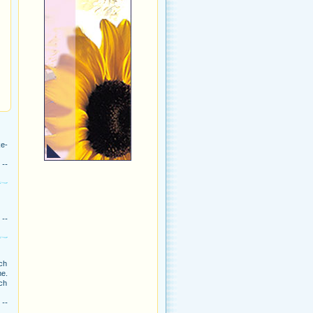
ke-
 --
 --
ch
me.
ých
 --