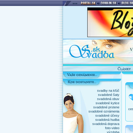
svadby na kľúč
svadobné šaty
svadobná obuv
svadobné kytice
svadobné prstene
ces
svadobné oznámenia
svadobné účesy
svadobná hudba
svadobná doprava
foto-video
výzdoba