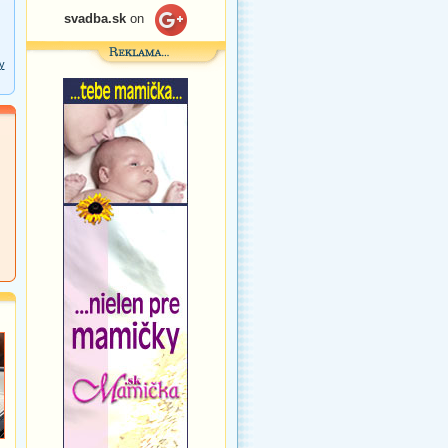
svadba.sk
on
y