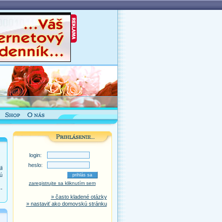
login:
heslo:
i
ú
zaregistrujte sa kliknutím sem
-
» často kladené otázky
» nastaviť ako domovskú stránku