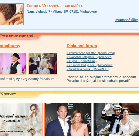
Ľudmila Veľasová - kaderníčka
Nám. slobody 7 - Allianz SP, 07101 Michalovce
svadobné účes
otoalbumy
Diskusné fórum
» konferencne priestor.. (KornoSema)
» svadobné fotografie.. (malkovich)
» kupon.. (KornoSema)
» co robite ked je cor.. (KornoSema)
» Svadobna cesta.. (MirkaREKL)
Podeľte sa so svojími starosťami a nápadmi.
ložte si aj vy svoj vlastný fotoalbum.
Poraďte druhým, alebo si nechajte poradiť!