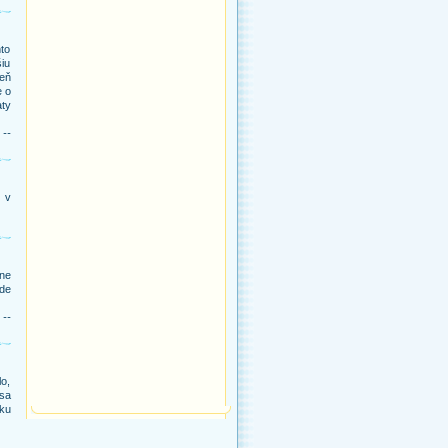
to
šiu
eň
e o
aty
 --
j v
ne
kde
 --
lo,
 sa
iku