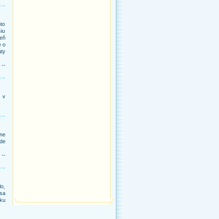
to
šiu
eň
e o
aty
 --
j v
ne
kde
 --
lo,
 sa
iku