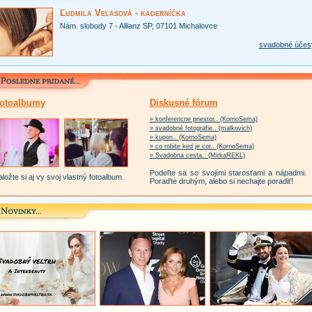
Ľudmila Veľasová - kaderníčka
Nám. slobody 7 - Allianz SP, 07101 Michalovce
svadobné účes
otoalbumy
Diskusné fórum
» konferencne priestor.. (KornoSema)
» svadobné fotografie.. (malkovich)
» kupon.. (KornoSema)
» co robite ked je cor.. (KornoSema)
» Svadobna cesta.. (MirkaREKL)
Podeľte sa so svojími starosťami a nápadmi.
ložte si aj vy svoj vlastný fotoalbum.
Poraďte druhým, alebo si nechajte poradiť!