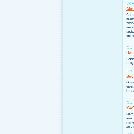
Ako 
Čoraz
kroko
zodp
nezat
šatác
úpln
Holl
Pokia
Holly
Buďt
O sv
upier
ich n
Keď
Máte 
môže 
im ne
zo st