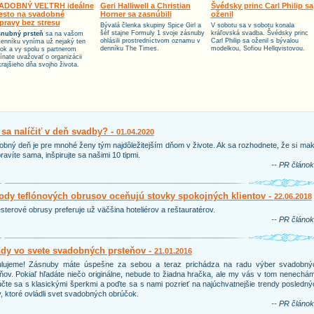
ADOBNÝ VEĽTRH ideálne
Geri Halliwell a Christian
Švédsky princ Carl Philip sa
esto na svadobné
Horner sa zasnúbili
oženil
ípravy bez stresu
Bývalá členka skupiny Spice Girl a
V sobotu sa v sobotu konala
šéf stajne Formuly 1 svoje zásnuby
kráľovská svadba. Švédsky princ
nubný prsteň
sa na vašom
ohlásili prostredníctvom oznamu v
Carl Philip sa oženil s bývalou
tenníku vyníma už nejaký ten
denníku The Times.
modelkou, Sofiou Hellqvistovou.
tok a vy spolu s partnerom
ínate uvažovať o organizácii
krajšieho dňa svojho života.
sa nalíčiť v deň svadby? -
01.04.2020
bný deň je pre mnohé ženy tým najdôležitejším dňom v živote. Ak sa rozhodnete, že si ma
ravíte sama, inšpirujte sa našimi 10 tipmi.
-- PR článok
dy teflónových obrusov oceňujú stovky spokojných klientov -
22.06.2018
sterové obrusy preferuje už väčšina hoteliérov a reštauratérov.
-- PR článok
ndy vo svete svadobných prsteňov -
21.01.2016
ulujeme! Zásnuby máte úspešne za sebou a teraz prichádza na radu výber svadobný
ňov. Pokiaľ hľadáte niečo originálne, nebude to žiadna hračka, ale my vás v tom nenechá
čte sa s klasickými šperkmi a poďte sa s nami pozrieť na najúchvatnejšie trendy posledn
, ktoré ovládli svet svadobných obrúčok.
-- PR článok