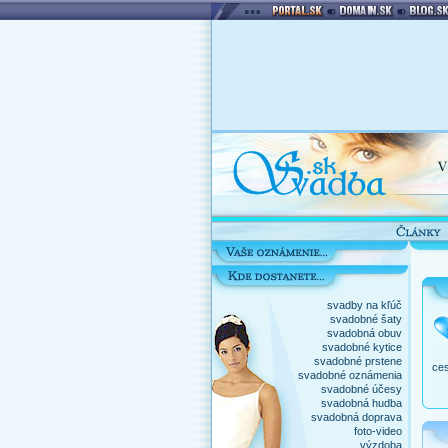
svadby na kľúč
svadobné šaty
svadobná obuv
svadobné kytice
svadobné prstene
ces
svadobné oznámenia
svadobné účesy
svadobná hudba
svadobná doprava
foto-video
výzdoba