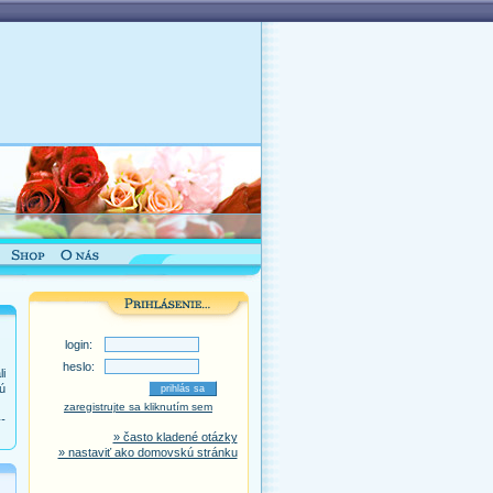
login:
heslo:
i
ú
zaregistrujte sa kliknutím sem
-
» často kladené otázky
» nastaviť ako domovskú stránku