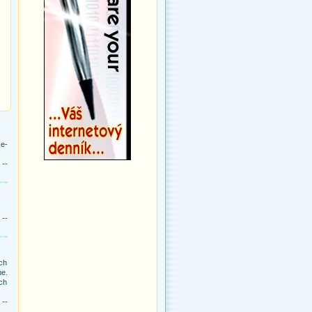
ke-
 --
 --
ch
me.
ých
 --