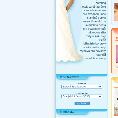
catering
hotely a reštaurácie
svadobné nápoje
pre svadobnú noc
finančný servis
netradičné služby
svadobná cesta
pre svadobný stôl
sklo-porcelán
torty a zákusky
F
vizáž
bižutéria-korunky
spoločenské šaty
výbava pre nevesty
starejší
svadobné stany
Za
mesto
inštitúcia