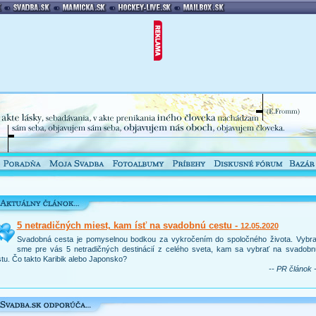
5 netradičných miest, kam ísť na svadobnú cestu -
12.05.2020
Svadobná cesta je pomyselnou bodkou za vykročením do spoločného života. Vybral
sme pre vás 5 netradičných destinácií z celého sveta, kam sa vybrať na svadobn
tu. Čo takto Karibik alebo Japonsko?
-- PR článok -