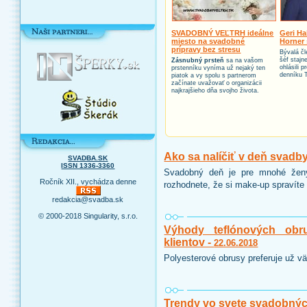
SVADOBNÝ VEĽTRH ideálne
Geri Ha
miesto na svadobné
Horner 
prípravy bez stresu
Bývalá čl
šéf stajn
Zásnubný prsteň
sa na vašom
ohlásili 
prstenníku vyníma už nejaký ten
denníku 
piatok a vy spolu s partnerom
začínate uvažovať o organizácii
najkrajšieho dňa svojho života.
Ako sa nalíčiť v deň svadb
SVADBA.SK
ISSN 1336-3360
Svadobný deň je pre mnohé ženy
Ročník XII., vychádza denne
rozhodnete, že si make-up spravíte 
redakcia@svadba.sk
© 2000-2018 Singularity, s.r.o.
Výhody teflónových obr
klientov -
22.06.2018
Polyesterové obrusy preferuje už vä
Trendy vo svete svadobnýc