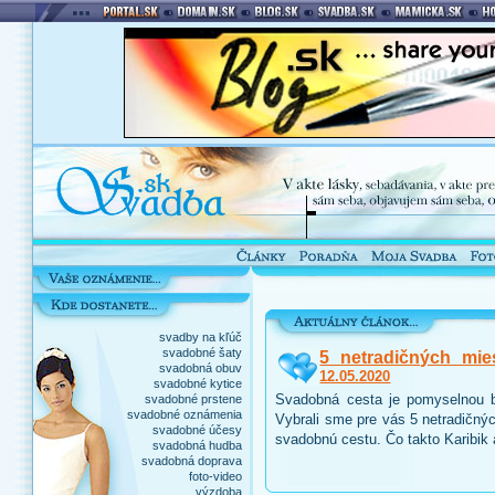
svadby na kľúč
svadobné šaty
5 netradičných mie
svadobná obuv
12.05.2020
svadobné kytice
Svadobná cesta je pomyselnou b
svadobné prstene
svadobné oznámenia
Vybrali sme pre vás 5 netradičnýc
svadobné účesy
svadobnú cestu. Čo takto Karibik
svadobná hudba
svadobná doprava
foto-video
výzdoba