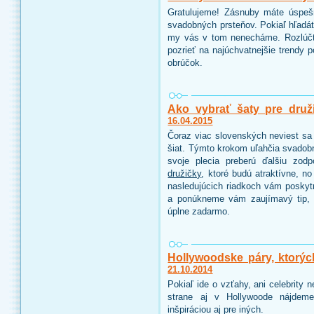
Gratulujeme! Zásnuby máte úspeš
svadobných prsteňov. Pokiaľ hľadáte
my vás v tom nenecháme. Rozlúčt
pozrieť na najúchvatnejšie trendy 
obrúčok.
Ako vybrať šaty pre druž
16.04.2015
Čoraz viac slovenských neviest sa 
šiat. Týmto krokom uľahčia svadobn
svoje plecia preberú ďalšiu zo
družičky
, ktoré budú atraktívne, n
nasledujúcich riadkoch vám poskyt
a ponúkneme vám zaujímavý tip, 
úplne zadarmo.
Hollywoodske páry, ktorýc
21.10.2014
Pokiaľ ide o vzťahy, ani celebrity
strane aj v Hollywoode nájdeme
inšpiráciou aj pre iných.