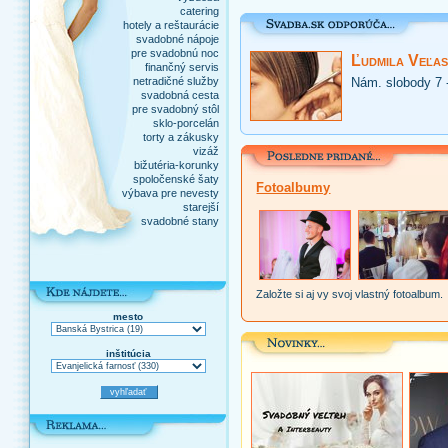
catering
hotely a reštaurácie
svadobné nápoje
pre svadobnú noc
Ľudmila Veľas
finančný servis
netradičné služby
Nám. slobody 7 
svadobná cesta
pre svadobný stôl
sklo-porcelán
torty a zákusky
vizáž
bižutéria-korunky
spoločenské šaty
Fotoalbumy
výbava pre nevesty
starejší
svadobné stany
Založte si aj vy svoj vlastný fotoalbum.
mesto
inštitúcia