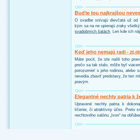
Buďte tou najkrajšou neve
O svadbe snívajú dievčatá už od d
kým sa na ne upierajú zraky všetk
svadobných šatách
. Len kde ich ná
Keď jeho nemajú radi -
20.08
Máte pocit, že ste našli toho pra
prečo sa tak stalo, môže byť viace
porozumieť s jeho rodinou, alebo 
nevedia zbaviť predstavy, že ten ml
pravým.
Elegantné nechty patria k ž
Upravené nechty patria k dokon
líčenie, či atraktívny účes. Preto 
nechtového salónu „Ivon“ na obľúbe