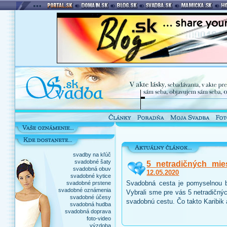
svadby na kľúč
svadobné šaty
5 netradičných mie
svadobná obuv
12.05.2020
svadobné kytice
Svadobná cesta je pomyselnou b
svadobné prstene
svadobné oznámenia
Vybrali sme pre vás 5 netradičnýc
svadobné účesy
svadobnú cestu. Čo takto Karibik
svadobná hudba
svadobná doprava
foto-video
výzdoba