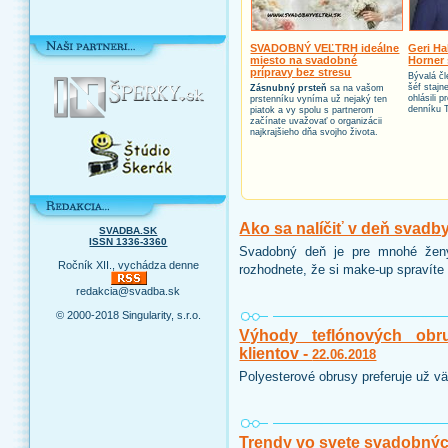
SVADOBNÝ VEĽTRH ideálne
Geri Ha
miesto na svadobné
Horner 
prípravy bez stresu
Bývalá čl
šéf stajn
Zásnubný prsteň
sa na vašom
ohlásili 
prstenníku vyníma už nejaký ten
denníku 
piatok a vy spolu s partnerom
začínate uvažovať o organizácii
najkrajšieho dňa svojho života.
Ako sa nalíčiť v deň svadb
SVADBA.SK
ISSN 1336-3360
Svadobný deň je pre mnohé ženy
Ročník XII., vychádza denne
rozhodnete, že si make-up spravíte 
redakcia@svadba.sk
© 2000-2018 Singularity, s.r.o.
Výhody teflónových obr
klientov -
22.06.2018
Polyesterové obrusy preferuje už vä
Trendy vo svete svadobnýc