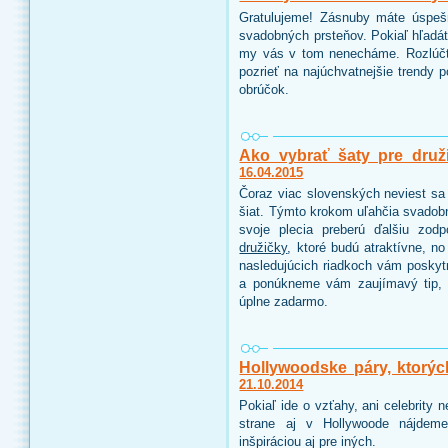
Gratulujeme! Zásnuby máte úspeš
svadobných prsteňov. Pokiaľ hľadáte
my vás v tom nenecháme. Rozlúčt
pozrieť na najúchvatnejšie trendy 
obrúčok.
Ako vybrať šaty pre druž
16.04.2015
Čoraz viac slovenských neviest sa 
šiat. Týmto krokom uľahčia svadobn
svoje plecia preberú ďalšiu zo
družičky
, ktoré budú atraktívne, n
nasledujúcich riadkoch vám poskyt
a ponúkneme vám zaujímavý tip, 
úplne zadarmo.
Hollywoodske páry, ktorýc
21.10.2014
Pokiaľ ide o vzťahy, ani celebrity
strane aj v Hollywoode nájdeme
inšpiráciou aj pre iných.