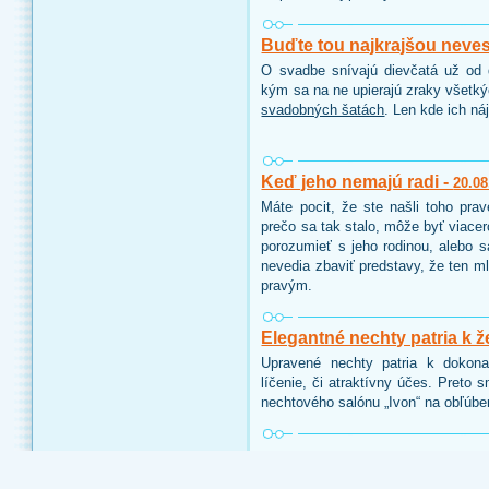
Buďte tou najkrajšou neve
O svadbe snívajú dievčatá už od d
kým sa na ne upierajú zraky všetk
svadobných šatách
. Len kde ich ná
Keď jeho nemajú radi -
20.08
Máte pocit, že ste našli toho pra
prečo sa tak stalo, môže byť viace
porozumieť s jeho rodinou, alebo 
nevedia zbaviť predstavy, že ten ml
pravým.
Elegantné nechty patria k ž
Upravené nechty patria k dokon
líčenie, či atraktívny účes. Preto 
nechtového salónu „Ivon“ na obľúbe