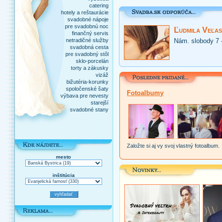
catering
hotely a reštaurácie
svadobné nápoje
pre svadobnú noc
Ľudmila Veľas
finančný servis
netradičné služby
Nám. slobody 7 
svadobná cesta
pre svadobný stôl
sklo-porcelán
torty a zákusky
vizáž
bižutéria-korunky
spoločenské šaty
Fotoalbumy
výbava pre nevesty
starejší
svadobné stany
Založte si aj vy svoj vlastný fotoalbum.
mesto
inštitúcia