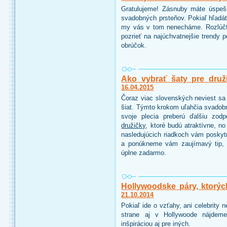
Gratulujeme! Zásnuby máte úspeš
svadobných prsteňov. Pokiaľ hľadáte
my vás v tom nenecháme. Rozlúčt
pozrieť na najúchvatnejšie trendy 
obrúčok.
Ako vybrať šaty pre druž
16.04.2015
Čoraz viac slovenských neviest sa 
šiat. Týmto krokom uľahčia svadobn
svoje plecia preberú ďalšiu zo
družičky
, ktoré budú atraktívne, n
nasledujúcich riadkoch vám poskyt
a ponúkneme vám zaujímavý tip, 
úplne zadarmo.
Hollywoodske páry, ktorýc
21.10.2014
Pokiaľ ide o vzťahy, ani celebrity
strane aj v Hollywoode nájdeme
inšpiráciou aj pre iných.