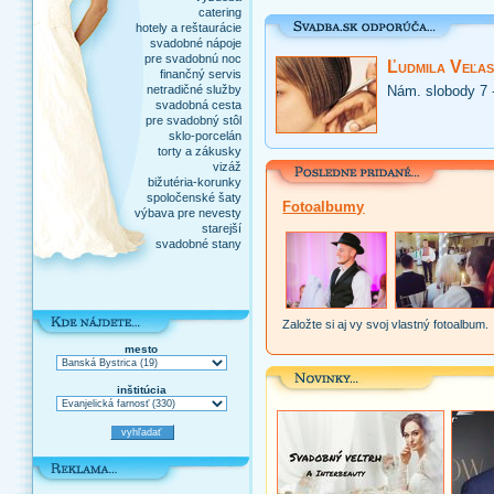
catering
hotely a reštaurácie
svadobné nápoje
pre svadobnú noc
Ľudmila Veľas
finančný servis
netradičné služby
Nám. slobody 7 
svadobná cesta
pre svadobný stôl
sklo-porcelán
torty a zákusky
vizáž
bižutéria-korunky
spoločenské šaty
Fotoalbumy
výbava pre nevesty
starejší
svadobné stany
Založte si aj vy svoj vlastný fotoalbum.
mesto
inštitúcia