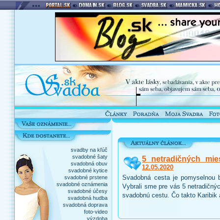
svadby na kľúč
svadobné šaty
5 netradičných mie
svadobná obuv
12.05.2020
svadobné kytice
Svadobná cesta je pomyselnou b
svadobné prstene
svadobné oznámenia
Vybrali sme pre vás 5 netradičnýc
svadobné účesy
svadobnú cestu. Čo takto Karibik
svadobná hudba
svadobná doprava
foto-video
výzdoba