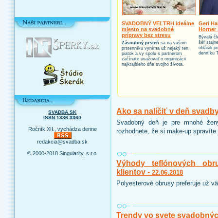
SVADOBNÝ VEĽTRH ideálne
Geri Ha
miesto na svadobné
Horner 
prípravy bez stresu
Bývalá čl
šéf stajn
Zásnubný prsteň
sa na vašom
ohlásili 
prstenníku vyníma už nejaký ten
denníku 
piatok a vy spolu s partnerom
začínate uvažovať o organizácii
najkrajšieho dňa svojho života.
Ako sa nalíčiť v deň svadb
SVADBA.SK
ISSN 1336-3360
Svadobný deň je pre mnohé ženy
Ročník XII., vychádza denne
rozhodnete, že si make-up spravíte 
redakcia@svadba.sk
© 2000-2018 Singularity, s.r.o.
Výhody teflónových obr
klientov -
22.06.2018
Polyesterové obrusy preferuje už vä
Trendy vo svete svadobnýc