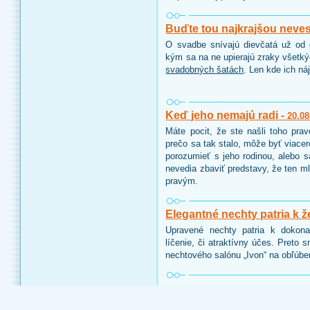
Buďte tou najkrajšou neve
O svadbe snívajú dievčatá už od d
kým sa na ne upierajú zraky všetk
svadobných šatách
. Len kde ich ná
Keď jeho nemajú radi -
20.08
Máte pocit, že ste našli toho pra
prečo sa tak stalo, môže byť viace
porozumieť s jeho rodinou, alebo 
nevedia zbaviť predstavy, že ten ml
pravým.
Elegantné nechty patria k ž
Upravené nechty patria k dokon
líčenie, či atraktívny účes. Preto 
nechtového salónu „Ivon“ na obľúbe