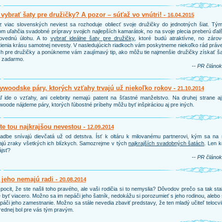
vybrať šaty pre družičky? A pozor – súťaž vo vnútri! -
16.04.2015
 viac slovenských neviest sa rozhoduje obliecť svoje družičky do jednotných šiat. Tým
m uľahčia svadobné prípravy svojich najlepších kamarátok, no na svoje plecia preberú ďal
ovednú úlohu. A to
vybrať ideálne šaty pre družičky
, ktoré budú atraktívne, no zárov
ienia krásu samotnej nevesty. V nasledujúcich riadkoch vám poskytneme niekoľko rád práv
h pre družičky a ponúkneme vám zaujímavý tip, ako môžu tie najmenšie družičky získať š
e zadarmo.
-- PR článok
ywoodske páry, ktorých vzťahy trvajú už niekoľko rokov -
21.10.2014
ľ ide o vzťahy, ani celebrity nemajú patent na šťastné manželstvo. Na druhej strane a
woode nájdeme páry, ktorých ľúbostné príbehy môžu byť inšpiráciou aj pre iných.
e tou najkrajšou nevestou -
12.09.2014
adbe snívajú dievčatá už od detstva. Ísť k oltáru k milovanému partnerovi, kým sa na 
ajú zraky všetkých ich blízkych. Samozrejme v tých
najkrajších svadobných šatách
. Len 
ájsť?
-- PR článok
 jeho nemajú radi -
20.08.2014
pocit, že ste našli toho pravého, ale vaši rodičia si to nemyslia? Dôvodov prečo sa tak sta
byť viacero. Možno sa im nepáči jeho šatník, nedokážu si porozumieť s jeho rodinou, alebo
páči jeho zamestnanie. Možno sa stále nevedia zbaviť predstavy, že ten mladý učiteľ telocv
rednej bol pre vás tým pravým.