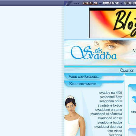
svadby na kľúč
svadobné šaty
svadobná obuv
svadobné kytice
svadobné prstene
ces
svadobné oznámenia
svadobné účesy
svadobná hudba
svadobná doprava
foto-video
výzdoba