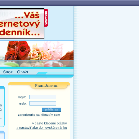
login:
heslo:
i
ú
zaregistrujte sa kliknutím sem
-
» často kladené otázky
» nastaviť ako domovskú stránku