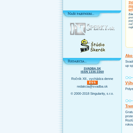
SV
mi
pr
Zás
prs
pia
zač
naj
Ako 
Svado
up sp
SVADBA.SK
ISSN 1336-3360
Ročník XII., vychádza denne
Výho
redakcia@svadba.sk
Polye
© 2000-2018 Singularity, s.r.o.
Tre
Grat
prste
Rozlú
rokov