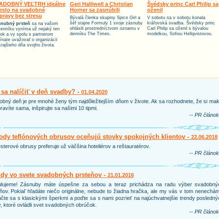
ADOBNÝ VEĽTRH ideálne
Geri Halliwell a Christian
Švédsky princ Carl Philip sa
esto na svadobné
Horner sa zasnúbili
oženil
ípravy bez stresu
Bývalá členka skupiny Spice Girl a
V sobotu sa v sobotu konala
šéf stajne Formuly 1 svoje zásnuby
kráľovská svadba. Švédsky princ
nubný prsteň
sa na vašom
ohlásili prostredníctvom oznamu v
Carl Philip sa oženil s bývalou
tenníku vyníma už nejaký ten
denníku The Times.
modelkou, Sofiou Hellqvistovou.
tok a vy spolu s partnerom
ínate uvažovať o organizácii
krajšieho dňa svojho života.
sa nalíčiť v deň svadby? -
01.04.2020
bný deň je pre mnohé ženy tým najdôležitejším dňom v živote. Ak sa rozhodnete, že si ma
ravíte sama, inšpirujte sa našimi 10 tipmi.
-- PR článok
dy teflónových obrusov oceňujú stovky spokojných klientov -
22.06.2018
sterové obrusy preferuje už väčšina hoteliérov a reštauratérov.
-- PR článok
ndy vo svete svadobných prsteňov -
21.01.2016
ulujeme! Zásnuby máte úspešne za sebou a teraz prichádza na radu výber svadobný
ňov. Pokiaľ hľadáte niečo originálne, nebude to žiadna hračka, ale my vás v tom nenechá
čte sa s klasickými šperkmi a poďte sa s nami pozrieť na najúchvatnejšie trendy posledn
, ktoré ovládli svet svadobných obrúčok.
-- PR článok