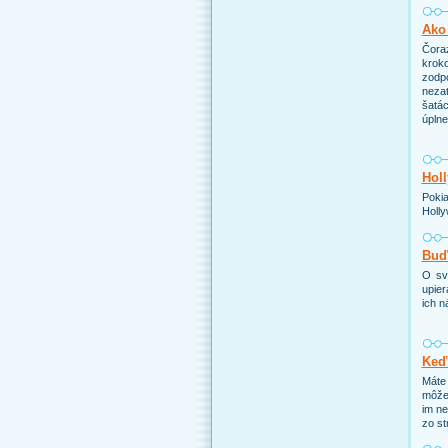
Ako 
Čoraz
kroko
zodp
nezat
šatác
úpln
Holl
Pokia
Holly
Buďt
O sv
upier
ich n
Keď
Máte 
môže 
im ne
zo st