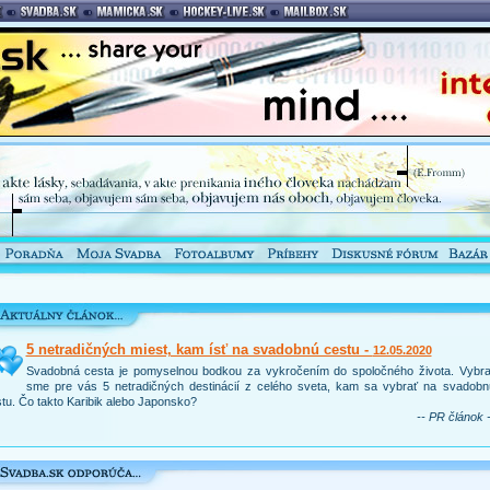
5 netradičných miest, kam ísť na svadobnú cestu -
12.05.2020
Svadobná cesta je pomyselnou bodkou za vykročením do spoločného života. Vybral
sme pre vás 5 netradičných destinácií z celého sveta, kam sa vybrať na svadobn
tu. Čo takto Karibik alebo Japonsko?
-- PR článok -