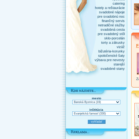
catering
hotely a reštaurácie
svadobné nápoje
pre svadobnú noc
finančný servis
netradičné služby
svadobná cesta
pre svadobný stôl
sklo-porcelán
torty a zákusky
F
vizáž
bižutéria-korunky
spoločenské šaty
výbava pre nevesty
starejší
svadobné stany
Za
mesto
inštitúcia