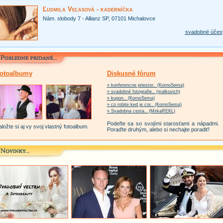
Ľudmila Veľasová - kaderníčka
Nám. slobody 7 - Allianz SP, 07101 Michalovce
svadobné účes
otoalbumy
Diskusné fórum
» konferencne priestor.. (KornoSema)
» svadobné fotografie.. (malkovich)
» kupon.. (KornoSema)
» co robite ked je cor.. (KornoSema)
» Svadobna cesta.. (MirkaREKL)
Podeľte sa so svojími starosťami a nápadmi.
ložte si aj vy svoj vlastný fotoalbum.
Poraďte druhým, alebo si nechajte poradiť!