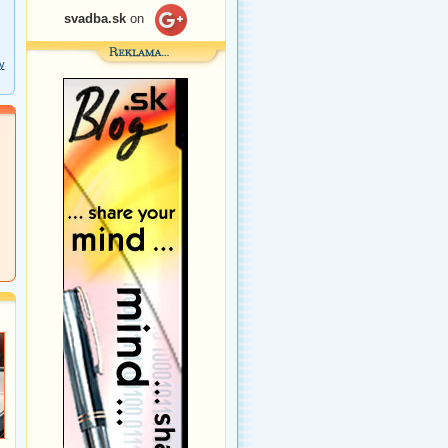
svadba.sk
on
y