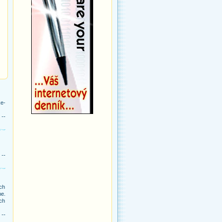
ke-
 --
 --
ch
me.
ých
 --