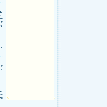
to
šiu
eň
e o
aty
 --
j v
ne
kde
 --
lo,
 sa
iku