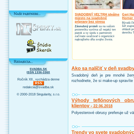
SVADOBNÝ VEĽTRH ideálne
Geri Ha
miesto na svadobné
Horner 
prípravy bez stresu
Bývalá čl
šéf stajn
Zásnubný prsteň
sa na vašom
ohlásili 
prstenníku vyníma už nejaký ten
denníku 
piatok a vy spolu s partnerom
začínate uvažovať o organizácii
najkrajšieho dňa svojho života.
Ako sa nalíčiť v deň svadb
SVADBA.SK
ISSN 1336-3360
Svadobný deň je pre mnohé ženy
Ročník XII., vychádza denne
rozhodnete, že si make-up spravíte 
redakcia@svadba.sk
© 2000-2018 Singularity, s.r.o.
Výhody teflónových obr
klientov -
22.06.2018
Polyesterové obrusy preferuje už vä
Trendy vo svete svadobnýc