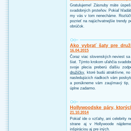
Gratulujeme! Zásnuby máte úspeš
svadobných prsteňov. Pokiaľ hľadáte
my vás v tom nenecháme. Rozlúčt
pozrieť na najúchvatnejšie trendy 
obrúčok.
Ako vybrať šaty pre druž
16.04.2015
Čoraz viac slovenských neviest sa 
šiat. Týmto krokom uľahčia svadobn
svoje plecia preberú ďalšiu zo
družičky
, ktoré budú atraktívne, n
nasledujúcich riadkoch vám poskyt
a ponúkneme vám zaujímavý tip, 
úplne zadarmo.
Hollywoodske páry, ktorýc
21.10.2014
Pokiaľ ide o vzťahy, ani celebrity
strane aj v Hollywoode nájdeme
inšpiráciou aj pre iných.