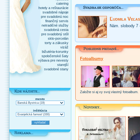
catering
hotely a reštaurácie
svadobné nápoje
pre svadobnú noc
Ľudmila Veľas
finančný servis
netradičné služby
Nám. slobody 7 
svadobná cesta
pre svadobný stôl
sklo-porcelán
torty a zákusky
vizáž
bižutéria-korunky
spoločenské šaty
Fotoalbumy
výbava pre nevesty
starejší
svadobné stany
Založte si aj vy svoj vlastný fotoalbum.
mesto
inštitúcia