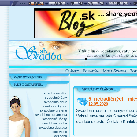
svadby na kľúč
svadobné šaty
5 netradičných mie
svadobná obuv
12.05.2020
svadobné kytice
Svadobná cesta je pomyselnou b
svadobné prstene
svadobné oznámenia
Vybrali sme pre vás 5 netradičnýc
svadobné účesy
svadobnú cestu. Čo takto Karibik
svadobná hudba
svadobná doprava
foto-video
výzdoba