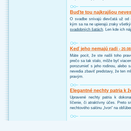
Buďte tou najkrajšou neve
O svadbe snívajú dievčatá už od d
kým sa na ne upierajú zraky všetk
svadobných šatách
. Len kde ich ná
Keď jeho nemajú radi -
20.08
Máte pocit, že ste našli toho pra
prečo sa tak stalo, môže byť viace
porozumieť s jeho rodinou, alebo 
nevedia zbaviť predstavy, že ten ml
pravým.
Elegantné nechty patria k ž
Upravené nechty patria k dokon
líčenie, či atraktívny účes. Preto 
nechtového salónu „Ivon“ na obľúbe