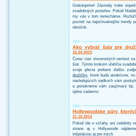
Gratulujeme! Zásnuby máte úspeš
svadobných prsteňov. Pokiaľ hľadáte
my vás v tom nenecháme. Rozlúčt
pozrieť na najúchvatnejšie trendy 
obrúčok.
Ako vybrať šaty pre druž
16.04.2015
Čoraz viac slovenských neviest sa 
šiat. Týmto krokom uľahčia svadobn
svoje plecia preberú ďalšiu zo
družičky
, ktoré budú atraktívne, n
nasledujúcich riadkoch vám poskyt
a ponúkneme vám zaujímavý tip, 
úplne zadarmo.
Hollywoodske páry, ktorýc
21.10.2014
Pokiaľ ide o vzťahy, ani celebrity
strane aj v Hollywoode nájdeme
inšpiráciou aj pre iných.