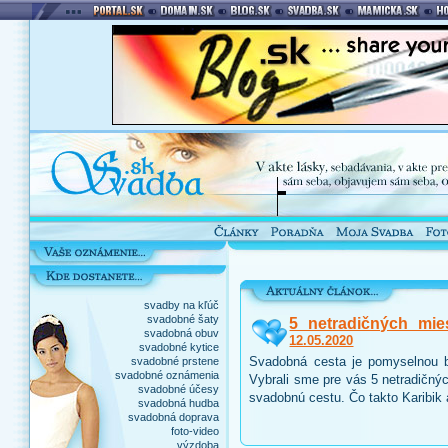
svadby na kľúč
svadobné šaty
5 netradičných mie
svadobná obuv
12.05.2020
svadobné kytice
Svadobná cesta je pomyselnou b
svadobné prstene
svadobné oznámenia
Vybrali sme pre vás 5 netradičnýc
svadobné účesy
svadobnú cestu. Čo takto Karibik
svadobná hudba
svadobná doprava
foto-video
výzdoba