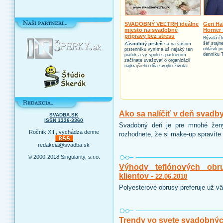
SVADOBNÝ VEĽTRH ideálne
Geri Ha
miesto na svadobné
Horner 
prípravy bez stresu
Bývalá čl
šéf stajn
Zásnubný prsteň
sa na vašom
ohlásili 
prstenníku vyníma už nejaký ten
denníku 
piatok a vy spolu s partnerom
začínate uvažovať o organizácii
najkrajšieho dňa svojho života.
Ako sa nalíčiť v deň svadb
SVADBA.SK
ISSN 1336-3360
Svadobný deň je pre mnohé ženy
Ročník XII., vychádza denne
rozhodnete, že si make-up spravíte 
redakcia@svadba.sk
© 2000-2018 Singularity, s.r.o.
Výhody teflónových obr
klientov -
22.06.2018
Polyesterové obrusy preferuje už vä
Trendy vo svete svadobnýc