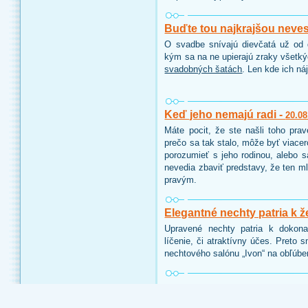
Buďte tou najkrajšou neve
O svadbe snívajú dievčatá už od d
kým sa na ne upierajú zraky všetk
svadobných šatách
. Len kde ich ná
Keď jeho nemajú radi -
20.08
Máte pocit, že ste našli toho pra
prečo sa tak stalo, môže byť viace
porozumieť s jeho rodinou, alebo 
nevedia zbaviť predstavy, že ten ml
pravým.
Elegantné nechty patria k ž
Upravené nechty patria k dokon
líčenie, či atraktívny účes. Preto 
nechtového salónu „Ivon“ na obľúbe