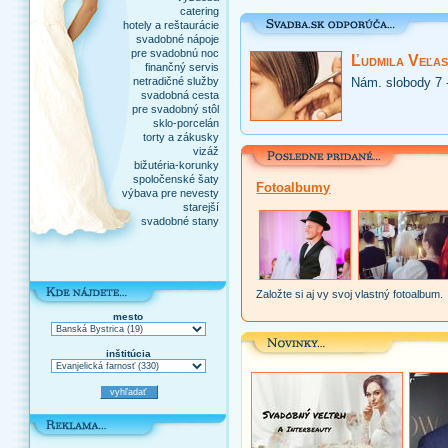
catering
hotely a reštaurácie
svadobné nápoje
pre svadobnú noc
Ľudmila Veľas
finančný servis
netradičné služby
Nám. slobody 7 
svadobná cesta
pre svadobný stôl
sklo-porcelán
torty a zákusky
vizáž
bižutéria-korunky
spoločenské šaty
Fotoalbumy
výbava pre nevesty
starejší
svadobné stany
Založte si aj vy svoj vlastný fotoalbum.
mesto
inštitúcia