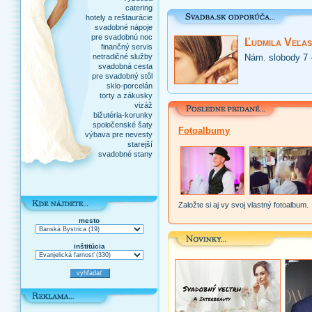
catering
hotely a reštaurácie
svadobné nápoje
pre svadobnú noc
Ľudmila Veľas
finančný servis
netradičné služby
Nám. slobody 7 
svadobná cesta
pre svadobný stôl
sklo-porcelán
torty a zákusky
vizáž
bižutéria-korunky
spoločenské šaty
Fotoalbumy
výbava pre nevesty
starejší
svadobné stany
Založte si aj vy svoj vlastný fotoalbum.
mesto
inštitúcia