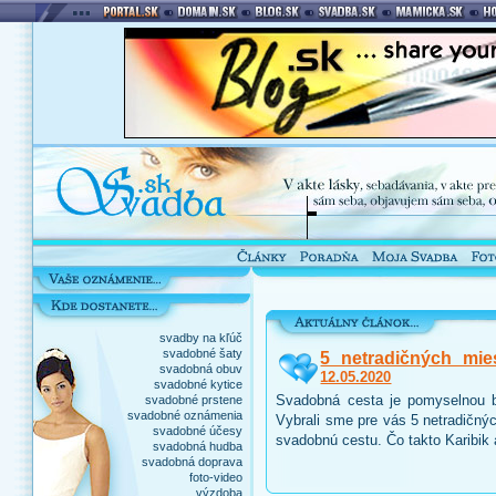
svadby na kľúč
svadobné šaty
5 netradičných mie
svadobná obuv
12.05.2020
svadobné kytice
Svadobná cesta je pomyselnou b
svadobné prstene
svadobné oznámenia
Vybrali sme pre vás 5 netradičnýc
svadobné účesy
svadobnú cestu. Čo takto Karibik
svadobná hudba
svadobná doprava
foto-video
výzdoba