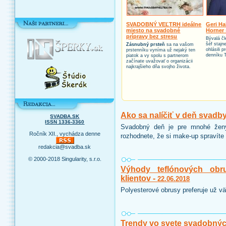
SVADOBNÝ VEĽTRH ideálne
Geri Ha
miesto na svadobné
Horner 
prípravy bez stresu
Bývalá čl
šéf stajn
Zásnubný prsteň
sa na vašom
ohlásili 
prstenníku vyníma už nejaký ten
denníku 
piatok a vy spolu s partnerom
začínate uvažovať o organizácii
najkrajšieho dňa svojho života.
Ako sa nalíčiť v deň svadb
SVADBA.SK
ISSN 1336-3360
Svadobný deň je pre mnohé ženy
Ročník XII., vychádza denne
rozhodnete, že si make-up spravíte 
redakcia@svadba.sk
© 2000-2018 Singularity, s.r.o.
Výhody teflónových obr
klientov -
22.06.2018
Polyesterové obrusy preferuje už vä
Trendy vo svete svadobnýc