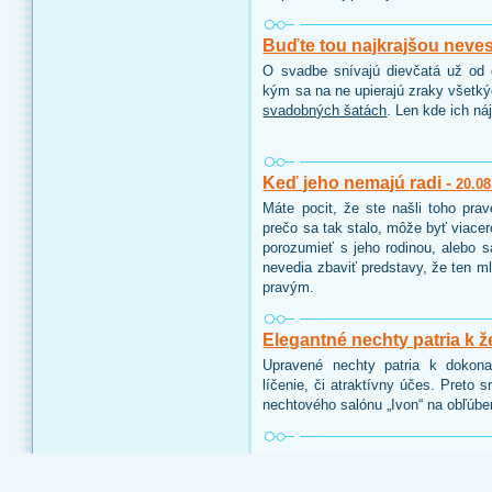
Buďte tou najkrajšou neve
O svadbe snívajú dievčatá už od d
kým sa na ne upierajú zraky všetk
svadobných šatách
. Len kde ich ná
Keď jeho nemajú radi -
20.08
Máte pocit, že ste našli toho pra
prečo sa tak stalo, môže byť viace
porozumieť s jeho rodinou, alebo 
nevedia zbaviť predstavy, že ten ml
pravým.
Elegantné nechty patria k ž
Upravené nechty patria k dokon
líčenie, či atraktívny účes. Preto 
nechtového salónu „Ivon“ na obľúbe