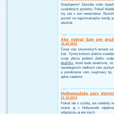
Gratulujeme! Zásnuby máte úspeš
svadobných prsteňov. Pokiaľ hľadáte
my vás v tom nenecháme. Rozlúčt
pozrieť na najúchvatnejšie trendy 
obrúčok.
Ako vybrať šaty pre druž
16.04.2015
Čoraz viac slovenských neviest sa 
šiat. Týmto krokom uľahčia svadobn
svoje plecia preberú ďalšiu zo
družičky
, ktoré budú atraktívne, n
nasledujúcich riadkoch vám poskyt
a ponúkneme vám zaujímavý tip, 
úplne zadarmo.
Hollywoodske páry, ktorýc
21.10.2014
Pokiaľ ide o vzťahy, ani celebrity
strane aj v Hollywoode nájdeme
inšpiráciou aj pre iných.