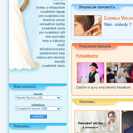
catering
hotely a reštaurácie
svadobné nápoje
pre svadobnú noc
Ľudmila Veľas
finančný servis
netradičné služby
Nám. slobody 7 
svadobná cesta
pre svadobný stôl
sklo-porcelán
torty a zákusky
vizáž
bižutéria-korunky
spoločenské šaty
Fotoalbumy
výbava pre nevesty
starejší
svadobné stany
Založte si aj vy svoj vlastný fotoalbum.
mesto
inštitúcia