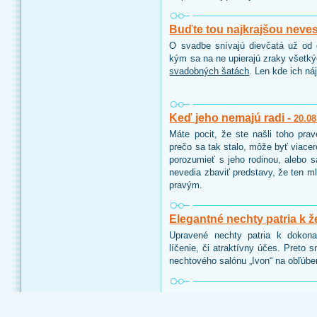
Buďte tou najkrajšou neve
O svadbe snívajú dievčatá už od d
kým sa na ne upierajú zraky všetk
svadobných šatách
. Len kde ich ná
Keď jeho nemajú radi -
20.08
Máte pocit, že ste našli toho pra
prečo sa tak stalo, môže byť viace
porozumieť s jeho rodinou, alebo 
nevedia zbaviť predstavy, že ten ml
pravým.
Elegantné nechty patria k ž
Upravené nechty patria k dokon
líčenie, či atraktívny účes. Preto 
nechtového salónu „Ivon“ na obľúbe