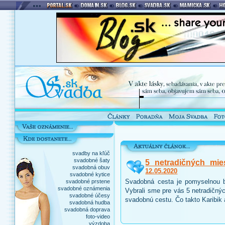
svadby na kľúč
svadobné šaty
5 netradičných mie
svadobná obuv
12.05.2020
svadobné kytice
Svadobná cesta je pomyselnou b
svadobné prstene
svadobné oznámenia
Vybrali sme pre vás 5 netradičnýc
svadobné účesy
svadobnú cestu. Čo takto Karibik
svadobná hudba
svadobná doprava
foto-video
výzdoba