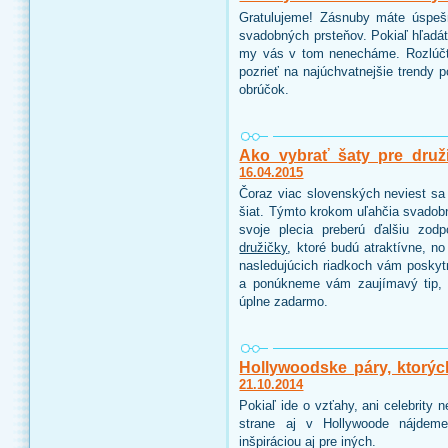
Gratulujeme! Zásnuby máte úspeš
svadobných prsteňov. Pokiaľ hľadáte
my vás v tom nenecháme. Rozlúčt
pozrieť na najúchvatnejšie trendy 
obrúčok.
Ako vybrať šaty pre druž
16.04.2015
Čoraz viac slovenských neviest sa 
šiat. Týmto krokom uľahčia svadobn
svoje plecia preberú ďalšiu zo
družičky
, ktoré budú atraktívne, n
nasledujúcich riadkoch vám poskyt
a ponúkneme vám zaujímavý tip, 
úplne zadarmo.
Hollywoodske páry, ktorýc
21.10.2014
Pokiaľ ide o vzťahy, ani celebrity
strane aj v Hollywoode nájdeme
inšpiráciou aj pre iných.