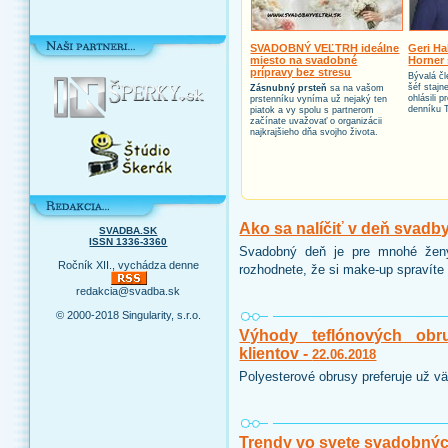
SVADOBNÝ VEĽTRH ideálne
Geri Ha
miesto na svadobné
Horner 
prípravy bez stresu
Bývalá čl
šéf stajn
Zásnubný prsteň
sa na vašom
ohlásili 
prstenníku vyníma už nejaký ten
denníku 
piatok a vy spolu s partnerom
začínate uvažovať o organizácii
najkrajšieho dňa svojho života.
Ako sa nalíčiť v deň svadb
SVADBA.SK
ISSN 1336-3360
Svadobný deň je pre mnohé ženy
Ročník XII., vychádza denne
rozhodnete, že si make-up spravíte 
redakcia@svadba.sk
© 2000-2018 Singularity, s.r.o.
Výhody teflónových obr
klientov -
22.06.2018
Polyesterové obrusy preferuje už vä
Trendy vo svete svadobnýc