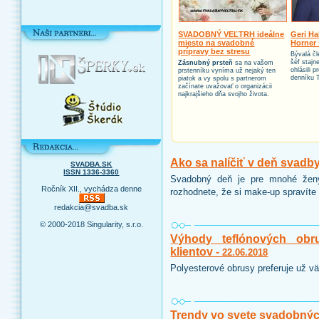
SVADOBNÝ VEĽTRH ideálne
Geri Ha
miesto na svadobné
Horner 
prípravy bez stresu
Bývalá čl
šéf stajn
Zásnubný prsteň
sa na vašom
ohlásili 
prstenníku vyníma už nejaký ten
denníku 
piatok a vy spolu s partnerom
začínate uvažovať o organizácii
najkrajšieho dňa svojho života.
Ako sa nalíčiť v deň svadb
SVADBA.SK
ISSN 1336-3360
Svadobný deň je pre mnohé ženy
Ročník XII., vychádza denne
rozhodnete, že si make-up spravíte 
redakcia@svadba.sk
© 2000-2018 Singularity, s.r.o.
Výhody teflónových obr
klientov -
22.06.2018
Polyesterové obrusy preferuje už vä
Trendy vo svete svadobnýc