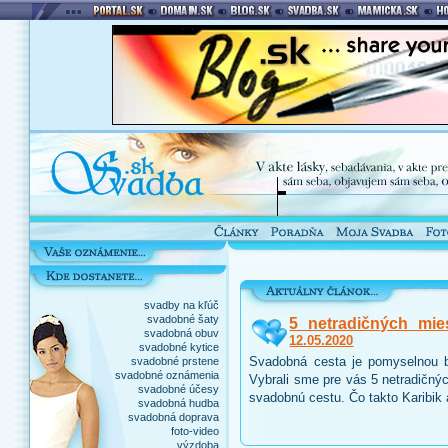
svadby na kľúč
svadobné šaty
5 netradičných mie
svadobná obuv
12.05.2020
svadobné kytice
Svadobná cesta je pomyselnou b
svadobné prstene
svadobné oznámenia
Vybrali sme pre vás 5 netradičnýc
svadobné účesy
svadobnú cestu. Čo takto Karibik
svadobná hudba
svadobná doprava
foto-video
výzdoba