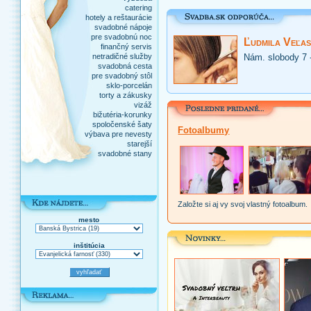
catering
hotely a reštaurácie
svadobné nápoje
pre svadobnú noc
Ľudmila Veľas
finančný servis
netradičné služby
Nám. slobody 7 
svadobná cesta
pre svadobný stôl
sklo-porcelán
torty a zákusky
vizáž
bižutéria-korunky
spoločenské šaty
Fotoalbumy
výbava pre nevesty
starejší
svadobné stany
Založte si aj vy svoj vlastný fotoalbum.
mesto
inštitúcia