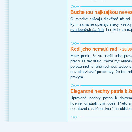
Buďte tou najkrajšou neve
O svadbe snívajú dievčatá už od d
kým sa na ne upierajú zraky všetk
svadobných šatách
. Len kde ich ná
Keď jeho nemajú radi -
20.08
Máte pocit, že ste našli toho pra
prečo sa tak stalo, môže byť viace
porozumieť s jeho rodinou, alebo 
nevedia zbaviť predstavy, že ten ml
pravým.
Elegantné nechty patria k ž
Upravené nechty patria k dokon
líčenie, či atraktívny účes. Preto 
nechtového salónu „Ivon“ na obľúbe