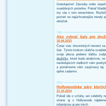
Gratulujeme! Zásnuby máte úspeš
svadobných prsteňov. Pokiaľ hľadáte
my vás v tom nenecháme. Rozlúčt
pozrieť na najúchvatnejšie trendy 
obrúčok.
Ako vybrať šaty pre druž
16.04.2015
Čoraz viac slovenských neviest sa 
šiat. Týmto krokom uľahčia svadobn
svoje plecia preberú ďalšiu zo
družičky
, ktoré budú atraktívne, n
nasledujúcich riadkoch vám poskyt
a ponúkneme vám zaujímavý tip, 
úplne zadarmo.
Hollywoodske páry, ktorýc
21.10.2014
Pokiaľ ide o vzťahy, ani celebrity
strane aj v Hollywoode nájdeme
inšpiráciou aj pre iných.