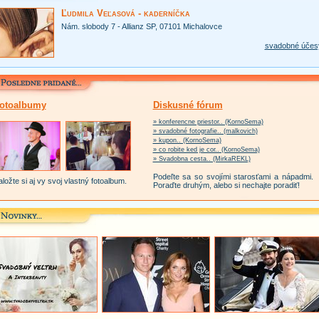
Ľudmila Veľasová - kaderníčka
Nám. slobody 7 - Allianz SP, 07101 Michalovce
svadobné účes
otoalbumy
Diskusné fórum
» konferencne priestor.. (KornoSema)
» svadobné fotografie.. (malkovich)
» kupon.. (KornoSema)
» co robite ked je cor.. (KornoSema)
» Svadobna cesta.. (MirkaREKL)
Podeľte sa so svojími starosťami a nápadmi.
ložte si aj vy svoj vlastný fotoalbum.
Poraďte druhým, alebo si nechajte poradiť!