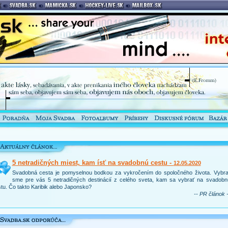
5 netradičných miest, kam ísť na svadobnú cestu -
12.05.2020
Svadobná cesta je pomyselnou bodkou za vykročením do spoločného života. Vybral
sme pre vás 5 netradičných destinácií z celého sveta, kam sa vybrať na svadobn
tu. Čo takto Karibik alebo Japonsko?
-- PR článok -