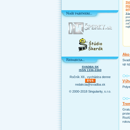
SV
mi
pr
Zás
prs
pia
zač
naj
Ako 
Svado
up sp
SVADBA.SK
ISSN 1336-3360
Ročník XII., vychádza denne
Výho
redakcia@svadba.sk
Polye
© 2000-2018 Singularity, s.r.o.
Tre
Grat
prste
Rozlú
rokov