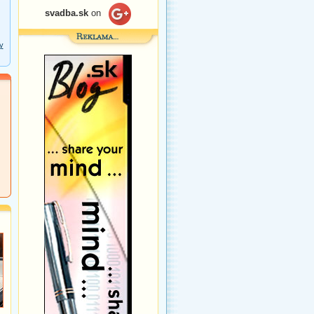
svadba.sk
on
y