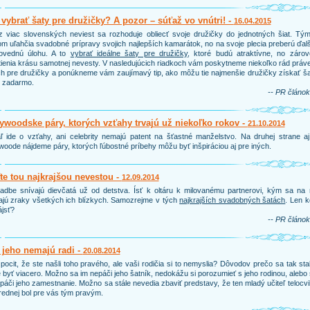
vybrať šaty pre družičky? A pozor – súťaž vo vnútri! -
16.04.2015
 viac slovenských neviest sa rozhoduje obliecť svoje družičky do jednotných šiat. Tým
m uľahčia svadobné prípravy svojich najlepších kamarátok, no na svoje plecia preberú ďal
ovednú úlohu. A to
vybrať ideálne šaty pre družičky
, ktoré budú atraktívne, no zárov
ienia krásu samotnej nevesty. V nasledujúcich riadkoch vám poskytneme niekoľko rád práv
h pre družičky a ponúkneme vám zaujímavý tip, ako môžu tie najmenšie družičky získať š
e zadarmo.
-- PR článok
ywoodske páry, ktorých vzťahy trvajú už niekoľko rokov -
21.10.2014
ľ ide o vzťahy, ani celebrity nemajú patent na šťastné manželstvo. Na druhej strane a
woode nájdeme páry, ktorých ľúbostné príbehy môžu byť inšpiráciou aj pre iných.
e tou najkrajšou nevestou -
12.09.2014
adbe snívajú dievčatá už od detstva. Ísť k oltáru k milovanému partnerovi, kým sa na 
ajú zraky všetkých ich blízkych. Samozrejme v tých
najkrajších svadobných šatách
. Len 
ájsť?
-- PR článok
 jeho nemajú radi -
20.08.2014
pocit, že ste našli toho pravého, ale vaši rodičia si to nemyslia? Dôvodov prečo sa tak sta
byť viacero. Možno sa im nepáči jeho šatník, nedokážu si porozumieť s jeho rodinou, alebo
páči jeho zamestnanie. Možno sa stále nevedia zbaviť predstavy, že ten mladý učiteľ telocv
rednej bol pre vás tým pravým.