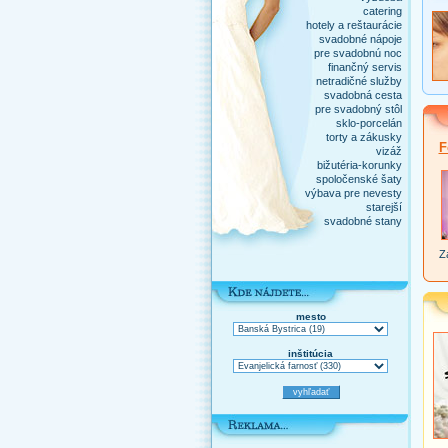
catering
hotely a reštaurácie
svadobné nápoje
pre svadobnú noc
finančný servis
netradičné služby
svadobná cesta
pre svadobný stôl
sklo-porcelán
torty a zákusky
F
vizáž
bižutéria-korunky
spoločenské šaty
výbava pre nevesty
starejší
svadobné stany
Za
mesto
inštitúcia