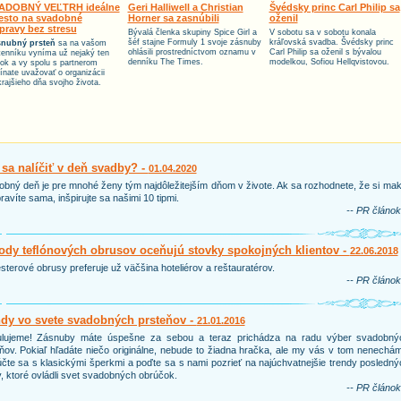
ADOBNÝ VEĽTRH ideálne
Geri Halliwell a Christian
Švédsky princ Carl Philip sa
esto na svadobné
Horner sa zasnúbili
oženil
ípravy bez stresu
Bývalá členka skupiny Spice Girl a
V sobotu sa v sobotu konala
šéf stajne Formuly 1 svoje zásnuby
kráľovská svadba. Švédsky princ
nubný prsteň
sa na vašom
ohlásili prostredníctvom oznamu v
Carl Philip sa oženil s bývalou
tenníku vyníma už nejaký ten
denníku The Times.
modelkou, Sofiou Hellqvistovou.
tok a vy spolu s partnerom
ínate uvažovať o organizácii
krajšieho dňa svojho života.
sa nalíčiť v deň svadby? -
01.04.2020
bný deň je pre mnohé ženy tým najdôležitejším dňom v živote. Ak sa rozhodnete, že si ma
ravíte sama, inšpirujte sa našimi 10 tipmi.
-- PR článok
dy teflónových obrusov oceňujú stovky spokojných klientov -
22.06.2018
sterové obrusy preferuje už väčšina hoteliérov a reštauratérov.
-- PR článok
ndy vo svete svadobných prsteňov -
21.01.2016
ulujeme! Zásnuby máte úspešne za sebou a teraz prichádza na radu výber svadobný
ňov. Pokiaľ hľadáte niečo originálne, nebude to žiadna hračka, ale my vás v tom nenechá
čte sa s klasickými šperkmi a poďte sa s nami pozrieť na najúchvatnejšie trendy posledn
, ktoré ovládli svet svadobných obrúčok.
-- PR článok