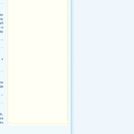
to
šiu
eň
e o
aty
 --
j v
ne
kde
 --
lo,
 sa
iku