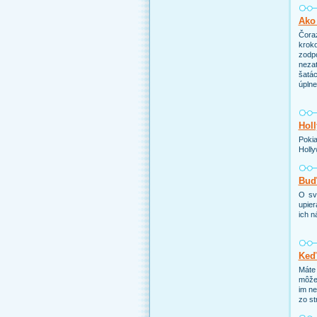
Ako 
Čoraz
kroko
zodp
nezat
šatác
úpln
Holl
Pokia
Holly
Buďt
O sv
upier
ich n
Keď
Máte 
môže 
im ne
zo st