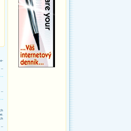
ke-
 --
 --
ch
me.
ých
 --