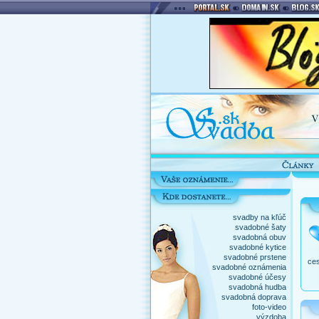
svadby na kľúč
svadobné šaty
svadobná obuv
svadobné kytice
svadobné prstene
ces
svadobné oznámenia
svadobné účesy
svadobná hudba
svadobná doprava
foto-video
výzdoba