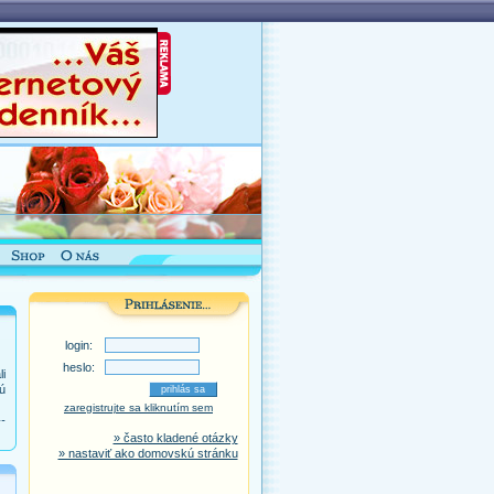
login:
heslo:
i
ú
zaregistrujte sa kliknutím sem
-
» často kladené otázky
» nastaviť ako domovskú stránku