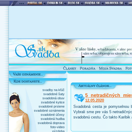
svadby na kľúč
svadobné šaty
5 netradičných mie
svadobná obuv
12.05.2020
svadobné kytice
Svadobná cesta je pomyselnou b
svadobné prstene
svadobné oznámenia
Vybrali sme pre vás 5 netradičnýc
svadobné účesy
svadobnú cestu. Čo takto Karibik
svadobná hudba
svadobná doprava
foto-video
výzdoba