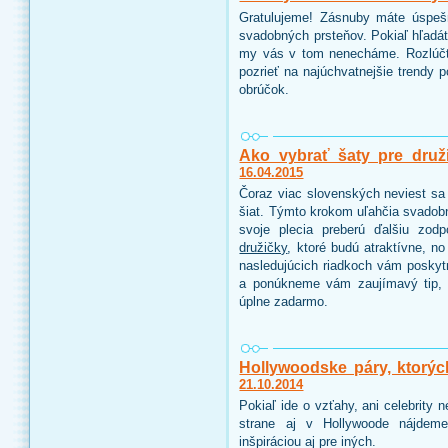
Gratulujeme! Zásnuby máte úspeš
svadobných prsteňov. Pokiaľ hľadáte
my vás v tom nenecháme. Rozlúčt
pozrieť na najúchvatnejšie trendy 
obrúčok.
Ako vybrať šaty pre druž
16.04.2015
Čoraz viac slovenských neviest sa 
šiat. Týmto krokom uľahčia svadobn
svoje plecia preberú ďalšiu zo
družičky
, ktoré budú atraktívne, n
nasledujúcich riadkoch vám poskyt
a ponúkneme vám zaujímavý tip, 
úplne zadarmo.
Hollywoodske páry, ktorýc
21.10.2014
Pokiaľ ide o vzťahy, ani celebrity
strane aj v Hollywoode nájdeme
inšpiráciou aj pre iných.