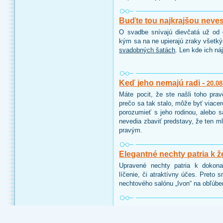
Buďte tou najkrajšou neve
O svadbe snívajú dievčatá už od d
kým sa na ne upierajú zraky všetk
svadobných šatách
. Len kde ich ná
Keď jeho nemajú radi -
20.08
Máte pocit, že ste našli toho pra
prečo sa tak stalo, môže byť viace
porozumieť s jeho rodinou, alebo 
nevedia zbaviť predstavy, že ten ml
pravým.
Elegantné nechty patria k ž
Upravené nechty patria k dokon
líčenie, či atraktívny účes. Preto 
nechtového salónu „Ivon“ na obľúbe