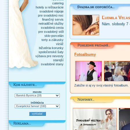
catering
hotely a reštaurácie
svadobné nápoje
pre svadobnú noc
Ľudmila Veľas
finančný servis
netradičné služby
Nám. slobody 7 
svadobná cesta
pre svadobný stôl
sklo-porcelán
torty a zákusky
vizáž
bižutéria-korunky
spoločenské šaty
Fotoalbumy
výbava pre nevesty
starejší
svadobné stany
Založte si aj vy svoj vlastný fotoalbum.
mesto
inštitúcia