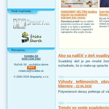
SVADOBNÝ VEĽTRH ideálne
Geri Ha
miesto na svadobné
Horner 
prípravy bez stresu
Bývalá čl
šéf stajn
Zásnubný prsteň
sa na vašom
ohlásili 
prstenníku vyníma už nejaký ten
denníku 
piatok a vy spolu s partnerom
začínate uvažovať o organizácii
najkrajšieho dňa svojho života.
Ako sa nalíčiť v deň svadb
SVADBA.SK
ISSN 1336-3360
Svadobný deň je pre mnohé ženy
Ročník XII., vychádza denne
rozhodnete, že si make-up spravíte 
redakcia@svadba.sk
© 2000-2018 Singularity, s.r.o.
Výhody teflónových obr
klientov -
22.06.2018
Polyesterové obrusy preferuje už vä
Trendy vo svete svadobnýc