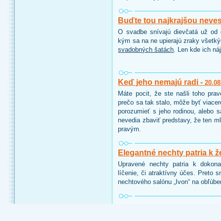
Buďte tou najkrajšou neve
O svadbe snívajú dievčatá už od d
kým sa na ne upierajú zraky všetk
svadobných šatách
. Len kde ich ná
Keď jeho nemajú radi -
20.08
Máte pocit, že ste našli toho pra
prečo sa tak stalo, môže byť viace
porozumieť s jeho rodinou, alebo 
nevedia zbaviť predstavy, že ten ml
pravým.
Elegantné nechty patria k ž
Upravené nechty patria k dokon
líčenie, či atraktívny účes. Preto 
nechtového salónu „Ivon“ na obľúbe