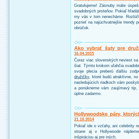
Gratulujeme! Zásnuby máte úspeš
svadobných prsteňov. Pokiaľ hľadáte
my vás v tom nenecháme. Rozlúčt
pozrieť na najúchvatnejšie trendy 
obrúčok.
Ako vybrať šaty pre druž
16.04.2015
Čoraz viac slovenských neviest sa 
šiat. Týmto krokom uľahčia svadobn
svoje plecia preberú ďalšiu zo
družičky
, ktoré budú atraktívne, n
nasledujúcich riadkoch vám poskyt
a ponúkneme vám zaujímavý tip, 
úplne zadarmo.
Hollywoodske páry, ktorýc
21.10.2014
Pokiaľ ide o vzťahy, ani celebrity
strane aj v Hollywoode nájdeme
inšpiráciou aj pre iných.