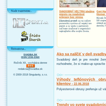
SVADOBNÝ VEĽTRH ideálne
Geri Ha
miesto na svadobné
Horner 
prípravy bez stresu
Bývalá čl
šéf stajn
Zásnubný prsteň
sa na vašom
ohlásili 
prstenníku vyníma už nejaký ten
denníku 
piatok a vy spolu s partnerom
začínate uvažovať o organizácii
najkrajšieho dňa svojho života.
Ako sa nalíčiť v deň svadb
SVADBA.SK
ISSN 1336-3360
Svadobný deň je pre mnohé ženy
Ročník XII., vychádza denne
rozhodnete, že si make-up spravíte 
redakcia@svadba.sk
© 2000-2018 Singularity, s.r.o.
Výhody teflónových obr
klientov -
22.06.2018
Polyesterové obrusy preferuje už vä
Trendy vo svete svadobnýc