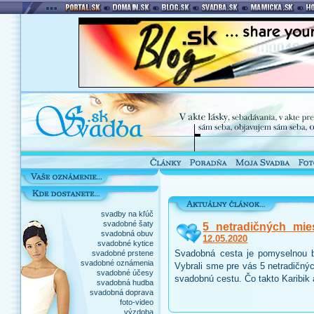
svadby na kľúč
svadobné šaty
5 netradičných mie
svadobná obuv
12.05.2020
svadobné kytice
Svadobná cesta je pomyselnou b
svadobné prstene
svadobné oznámenia
Vybrali sme pre vás 5 netradičnýc
svadobné účesy
svadobnú cestu. Čo takto Karibik
svadobná hudba
svadobná doprava
foto-video
výzdoba