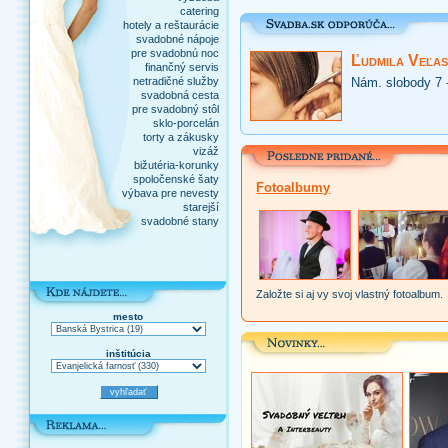
catering
hotely a reštaurácie
svadobné nápoje
pre svadobnú noc
Ľudmila Veľas
finančný servis
netradičné služby
Nám. slobody 7 
svadobná cesta
pre svadobný stôl
sklo-porcelán
torty a zákusky
vizáž
bižutéria-korunky
spoločenské šaty
Fotoalbumy
výbava pre nevesty
starejší
svadobné stany
Založte si aj vy svoj vlastný fotoalbum.
mesto
inštitúcia