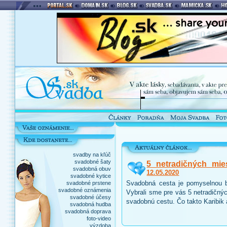
svadby na kľúč
svadobné šaty
5 netradičných mie
svadobná obuv
12.05.2020
svadobné kytice
Svadobná cesta je pomyselnou b
svadobné prstene
svadobné oznámenia
Vybrali sme pre vás 5 netradičnýc
svadobné účesy
svadobnú cestu. Čo takto Karibik
svadobná hudba
svadobná doprava
foto-video
výzdoba