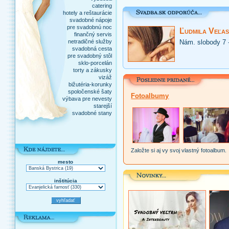
catering
hotely a reštaurácie
svadobné nápoje
pre svadobnú noc
Ľudmila Veľas
finančný servis
netradičné služby
Nám. slobody 7 
svadobná cesta
pre svadobný stôl
sklo-porcelán
torty a zákusky
vizáž
bižutéria-korunky
spoločenské šaty
Fotoalbumy
výbava pre nevesty
starejší
svadobné stany
Založte si aj vy svoj vlastný fotoalbum.
mesto
inštitúcia