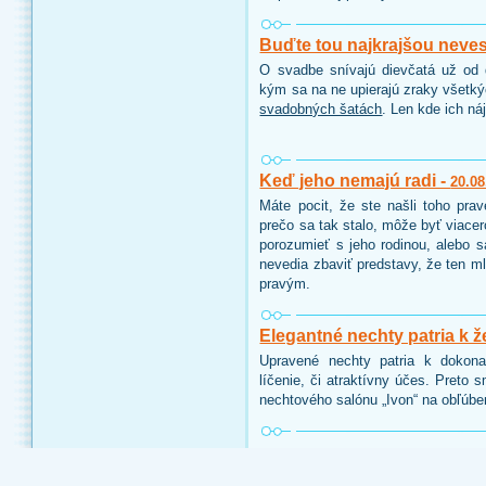
Buďte tou najkrajšou neve
O svadbe snívajú dievčatá už od d
kým sa na ne upierajú zraky všetk
svadobných šatách
. Len kde ich ná
Keď jeho nemajú radi -
20.08
Máte pocit, že ste našli toho pra
prečo sa tak stalo, môže byť viace
porozumieť s jeho rodinou, alebo 
nevedia zbaviť predstavy, že ten ml
pravým.
Elegantné nechty patria k ž
Upravené nechty patria k dokon
líčenie, či atraktívny účes. Preto 
nechtového salónu „Ivon“ na obľúbe