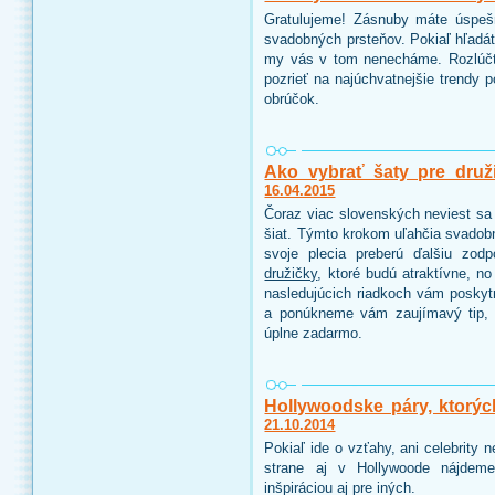
Gratulujeme! Zásnuby máte úspeš
svadobných prsteňov. Pokiaľ hľadáte
my vás v tom nenecháme. Rozlúčt
pozrieť na najúchvatnejšie trendy 
obrúčok.
Ako vybrať šaty pre druž
16.04.2015
Čoraz viac slovenských neviest sa 
šiat. Týmto krokom uľahčia svadobn
svoje plecia preberú ďalšiu zo
družičky
, ktoré budú atraktívne, n
nasledujúcich riadkoch vám poskyt
a ponúkneme vám zaujímavý tip, 
úplne zadarmo.
Hollywoodske páry, ktorýc
21.10.2014
Pokiaľ ide o vzťahy, ani celebrity
strane aj v Hollywoode nájdeme
inšpiráciou aj pre iných.