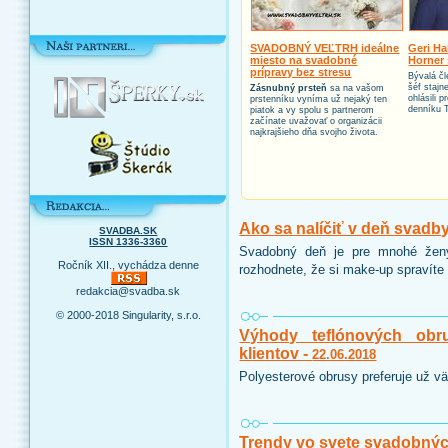
SVADOBNÝ VEĽTRH ideálne
Geri Ha
miesto na svadobné
Horner 
prípravy bez stresu
Bývalá čl
šéf stajn
Zásnubný prsteň
sa na vašom
ohlásili 
prstenníku vyníma už nejaký ten
denníku 
piatok a vy spolu s partnerom
začínate uvažovať o organizácii
najkrajšieho dňa svojho života.
Ako sa nalíčiť v deň svadb
SVADBA.SK
ISSN 1336-3360
Svadobný deň je pre mnohé ženy
Ročník XII., vychádza denne
rozhodnete, že si make-up spravíte 
redakcia@svadba.sk
© 2000-2018 Singularity, s.r.o.
Výhody teflónových obr
klientov -
22.06.2018
Polyesterové obrusy preferuje už vä
Trendy vo svete svadobnýc