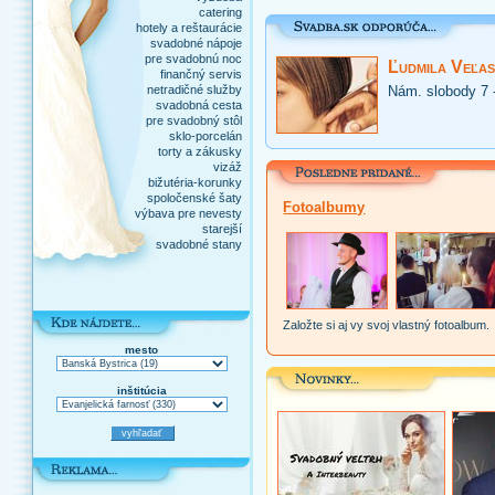
catering
hotely a reštaurácie
svadobné nápoje
pre svadobnú noc
Ľudmila Veľas
finančný servis
netradičné služby
Nám. slobody 7 
svadobná cesta
pre svadobný stôl
sklo-porcelán
torty a zákusky
vizáž
bižutéria-korunky
spoločenské šaty
Fotoalbumy
výbava pre nevesty
starejší
svadobné stany
Založte si aj vy svoj vlastný fotoalbum.
mesto
inštitúcia