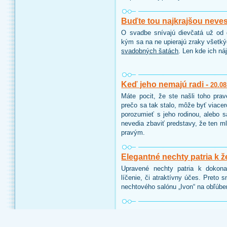
Buďte tou najkrajšou neve
O svadbe snívajú dievčatá už od d
kým sa na ne upierajú zraky všetk
svadobných šatách
. Len kde ich ná
Keď jeho nemajú radi -
20.08
Máte pocit, že ste našli toho pra
prečo sa tak stalo, môže byť viace
porozumieť s jeho rodinou, alebo 
nevedia zbaviť predstavy, že ten ml
pravým.
Elegantné nechty patria k ž
Upravené nechty patria k dokon
líčenie, či atraktívny účes. Preto 
nechtového salónu „Ivon“ na obľúbe