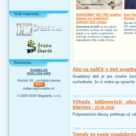
SVADOBNÝ VEĽTRH ideálne
Geri Ha
miesto na svadobné
Horner 
prípravy bez stresu
Bývalá čl
šéf stajn
Zásnubný prsteň
sa na vašom
ohlásili 
prstenníku vyníma už nejaký ten
denníku 
piatok a vy spolu s partnerom
začínate uvažovať o organizácii
najkrajšieho dňa svojho života.
Ako sa nalíčiť v deň svadb
SVADBA.SK
ISSN 1336-3360
Svadobný deň je pre mnohé ženy
Ročník XII., vychádza denne
rozhodnete, že si make-up spravíte 
redakcia@svadba.sk
© 2000-2018 Singularity, s.r.o.
Výhody teflónových obr
klientov -
22.06.2018
Polyesterové obrusy preferuje už vä
Trendy vo svete svadobnýc