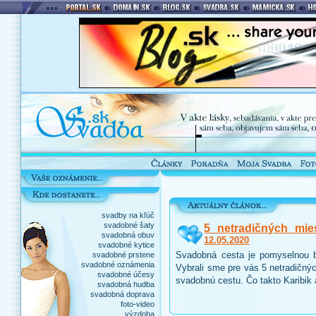
svadby na kľúč
svadobné šaty
5 netradičných mie
svadobná obuv
12.05.2020
svadobné kytice
Svadobná cesta je pomyselnou b
svadobné prstene
svadobné oznámenia
Vybrali sme pre vás 5 netradičnýc
svadobné účesy
svadobnú cestu. Čo takto Karibik
svadobná hudba
svadobná doprava
foto-video
výzdoba