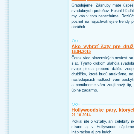
Gratulujeme! Zásnuby máte úspeš
svadobných prsteňov. Pokiaľ hľadáte
my vás v tom nenecháme. Rozlúčt
pozrieť na najúchvatnejšie trendy 
obrúčok.
Ako vybrať šaty pre druž
16.04.2015
Čoraz viac slovenských neviest sa 
šiat. Týmto krokom uľahčia svadobn
svoje plecia preberú ďalšiu zo
družičky
, ktoré budú atraktívne, n
nasledujúcich riadkoch vám poskyt
a ponúkneme vám zaujímavý tip, 
úplne zadarmo.
Hollywoodske páry, ktorýc
21.10.2014
Pokiaľ ide o vzťahy, ani celebrity
strane aj v Hollywoode nájdeme
inšpiráciou aj pre iných.