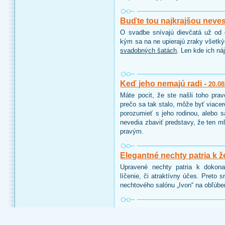
Buďte tou najkrajšou neve
O svadbe snívajú dievčatá už od d
kým sa na ne upierajú zraky všetk
svadobných šatách
. Len kde ich ná
Keď jeho nemajú radi -
20.08
Máte pocit, že ste našli toho pra
prečo sa tak stalo, môže byť viace
porozumieť s jeho rodinou, alebo 
nevedia zbaviť predstavy, že ten ml
pravým.
Elegantné nechty patria k ž
Upravené nechty patria k dokon
líčenie, či atraktívny účes. Preto 
nechtového salónu „Ivon“ na obľúbe