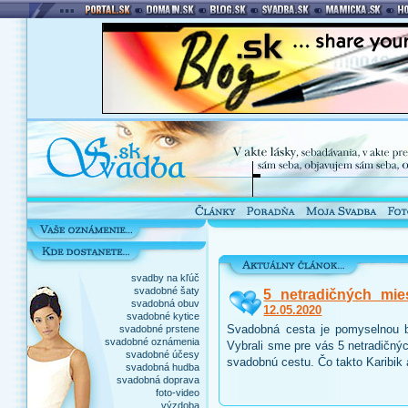
svadby na kľúč
svadobné šaty
5 netradičných mie
svadobná obuv
12.05.2020
svadobné kytice
Svadobná cesta je pomyselnou b
svadobné prstene
svadobné oznámenia
Vybrali sme pre vás 5 netradičnýc
svadobné účesy
svadobnú cestu. Čo takto Karibik
svadobná hudba
svadobná doprava
foto-video
výzdoba