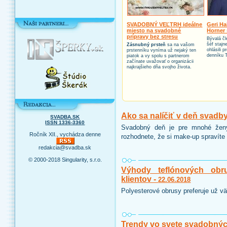
SVADOBNÝ VEĽTRH ideálne
Geri Ha
miesto na svadobné
Horner 
prípravy bez stresu
Bývalá čl
šéf stajn
Zásnubný prsteň
sa na vašom
ohlásili 
prstenníku vyníma už nejaký ten
denníku 
piatok a vy spolu s partnerom
začínate uvažovať o organizácii
najkrajšieho dňa svojho života.
Ako sa nalíčiť v deň svadb
SVADBA.SK
ISSN 1336-3360
Svadobný deň je pre mnohé ženy
Ročník XII., vychádza denne
rozhodnete, že si make-up spravíte 
redakcia@svadba.sk
© 2000-2018 Singularity, s.r.o.
Výhody teflónových obr
klientov -
22.06.2018
Polyesterové obrusy preferuje už vä
Trendy vo svete svadobnýc