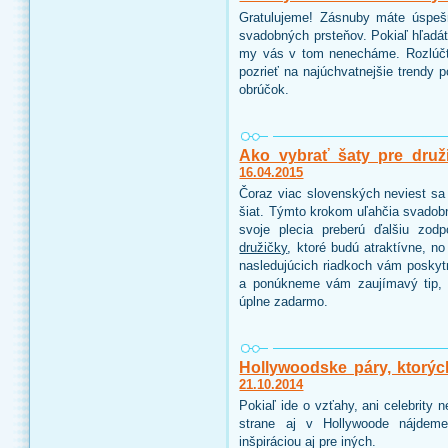
Gratulujeme! Zásnuby máte úspeš
svadobných prsteňov. Pokiaľ hľadáte
my vás v tom nenecháme. Rozlúčt
pozrieť na najúchvatnejšie trendy 
obrúčok.
Ako vybrať šaty pre druž
16.04.2015
Čoraz viac slovenských neviest sa 
šiat. Týmto krokom uľahčia svadobn
svoje plecia preberú ďalšiu zo
družičky
, ktoré budú atraktívne, n
nasledujúcich riadkoch vám poskyt
a ponúkneme vám zaujímavý tip, 
úplne zadarmo.
Hollywoodske páry, ktorýc
21.10.2014
Pokiaľ ide o vzťahy, ani celebrity
strane aj v Hollywoode nájdeme
inšpiráciou aj pre iných.