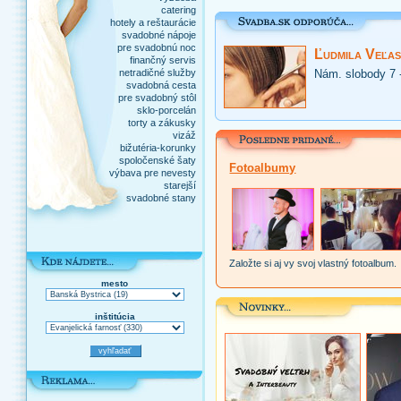
catering
hotely a reštaurácie
svadobné nápoje
pre svadobnú noc
Ľudmila Veľas
finančný servis
netradičné služby
Nám. slobody 7 
svadobná cesta
pre svadobný stôl
sklo-porcelán
torty a zákusky
vizáž
bižutéria-korunky
spoločenské šaty
Fotoalbumy
výbava pre nevesty
starejší
svadobné stany
Založte si aj vy svoj vlastný fotoalbum.
mesto
inštitúcia