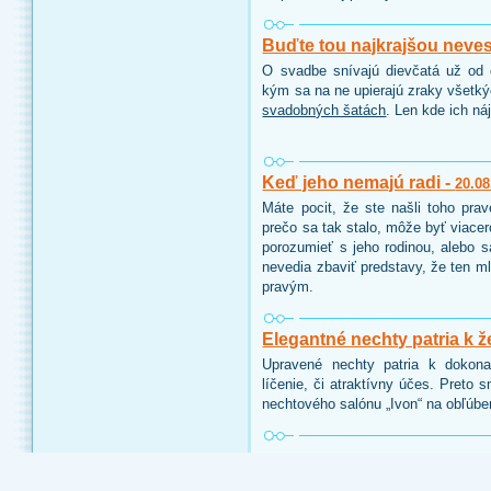
Buďte tou najkrajšou neve
O svadbe snívajú dievčatá už od d
kým sa na ne upierajú zraky všetk
svadobných šatách
. Len kde ich ná
Keď jeho nemajú radi -
20.08
Máte pocit, že ste našli toho pra
prečo sa tak stalo, môže byť viace
porozumieť s jeho rodinou, alebo 
nevedia zbaviť predstavy, že ten ml
pravým.
Elegantné nechty patria k ž
Upravené nechty patria k dokon
líčenie, či atraktívny účes. Preto 
nechtového salónu „Ivon“ na obľúbe