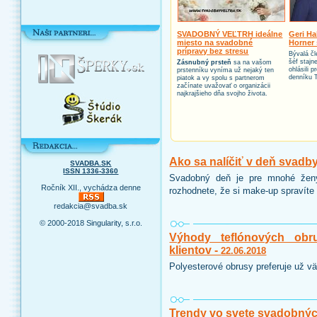
SVADOBNÝ VEĽTRH ideálne
Geri Ha
miesto na svadobné
Horner 
prípravy bez stresu
Bývalá čl
šéf stajn
Zásnubný prsteň
sa na vašom
ohlásili 
prstenníku vyníma už nejaký ten
denníku 
piatok a vy spolu s partnerom
začínate uvažovať o organizácii
najkrajšieho dňa svojho života.
Ako sa nalíčiť v deň svadb
SVADBA.SK
ISSN 1336-3360
Svadobný deň je pre mnohé ženy
Ročník XII., vychádza denne
rozhodnete, že si make-up spravíte 
redakcia@svadba.sk
© 2000-2018 Singularity, s.r.o.
Výhody teflónových obr
klientov -
22.06.2018
Polyesterové obrusy preferuje už vä
Trendy vo svete svadobnýc