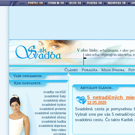
svadby na kľúč
svadobné šaty
5 netradičných mie
svadobná obuv
12.05.2020
svadobné kytice
Svadobná cesta je pomyselnou b
svadobné prstene
svadobné oznámenia
Vybrali sme pre vás 5 netradičnýc
svadobné účesy
svadobnú cestu. Čo takto Karibik
svadobná hudba
svadobná doprava
foto-video
výzdoba