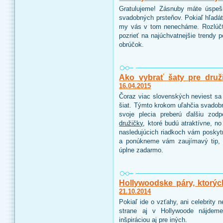
Gratulujeme! Zásnuby máte úspeš
svadobných prsteňov. Pokiaľ hľadáte
my vás v tom nenecháme. Rozlúčt
pozrieť na najúchvatnejšie trendy 
obrúčok.
Ako vybrať šaty pre druž
16.04.2015
Čoraz viac slovenských neviest sa 
šiat. Týmto krokom uľahčia svadobn
svoje plecia preberú ďalšiu zo
družičky
, ktoré budú atraktívne, n
nasledujúcich riadkoch vám poskyt
a ponúkneme vám zaujímavý tip, 
úplne zadarmo.
Hollywoodske páry, ktorýc
21.10.2014
Pokiaľ ide o vzťahy, ani celebrity
strane aj v Hollywoode nájdeme
inšpiráciou aj pre iných.