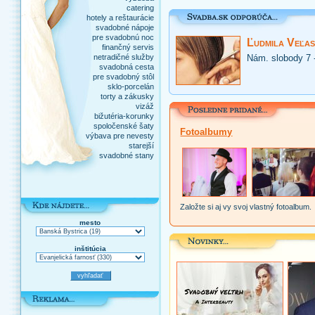
catering
hotely a reštaurácie
svadobné nápoje
pre svadobnú noc
Ľudmila Veľas
finančný servis
netradičné služby
Nám. slobody 7 
svadobná cesta
pre svadobný stôl
sklo-porcelán
torty a zákusky
vizáž
bižutéria-korunky
spoločenské šaty
Fotoalbumy
výbava pre nevesty
starejší
svadobné stany
Založte si aj vy svoj vlastný fotoalbum.
mesto
inštitúcia