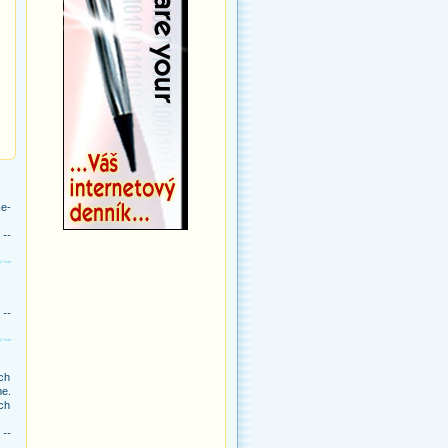
ke-
 --
 --
ch
me.
ých
 --