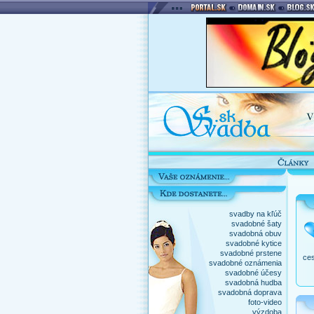
svadby na kľúč
svadobné šaty
svadobná obuv
svadobné kytice
svadobné prstene
ces
svadobné oznámenia
svadobné účesy
svadobná hudba
svadobná doprava
foto-video
výzdoba