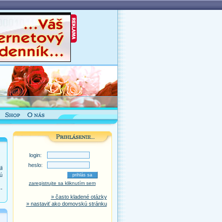
login:
heslo:
i
ú
zaregistrujte sa kliknutím sem
-
» často kladené otázky
» nastaviť ako domovskú stránku