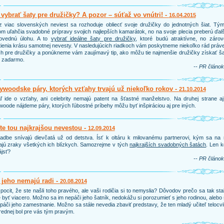
vybrať šaty pre družičky? A pozor – súťaž vo vnútri! -
16.04.2015
 viac slovenských neviest sa rozhoduje obliecť svoje družičky do jednotných šiat. Tým
m uľahčia svadobné prípravy svojich najlepších kamarátok, no na svoje plecia preberú ďal
ovednú úlohu. A to
vybrať ideálne šaty pre družičky
, ktoré budú atraktívne, no zárov
ienia krásu samotnej nevesty. V nasledujúcich riadkoch vám poskytneme niekoľko rád práv
h pre družičky a ponúkneme vám zaujímavý tip, ako môžu tie najmenšie družičky získať š
e zadarmo.
-- PR článok
ywoodske páry, ktorých vzťahy trvajú už niekoľko rokov -
21.10.2014
ľ ide o vzťahy, ani celebrity nemajú patent na šťastné manželstvo. Na druhej strane a
woode nájdeme páry, ktorých ľúbostné príbehy môžu byť inšpiráciou aj pre iných.
e tou najkrajšou nevestou -
12.09.2014
adbe snívajú dievčatá už od detstva. Ísť k oltáru k milovanému partnerovi, kým sa na 
ajú zraky všetkých ich blízkych. Samozrejme v tých
najkrajších svadobných šatách
. Len 
ájsť?
-- PR článok
 jeho nemajú radi -
20.08.2014
pocit, že ste našli toho pravého, ale vaši rodičia si to nemyslia? Dôvodov prečo sa tak sta
byť viacero. Možno sa im nepáči jeho šatník, nedokážu si porozumieť s jeho rodinou, alebo
páči jeho zamestnanie. Možno sa stále nevedia zbaviť predstavy, že ten mladý učiteľ telocv
rednej bol pre vás tým pravým.