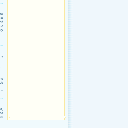
to
šiu
eň
e o
aty
 --
j v
ne
kde
 --
lo,
 sa
iku