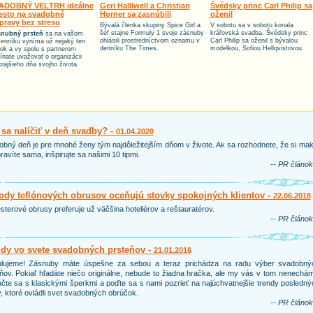
ADOBNÝ VEĽTRH ideálne
Geri Halliwell a Christian
Švédsky princ Carl Philip sa
esto na svadobné
Horner sa zasnúbili
oženil
ípravy bez stresu
Bývalá členka skupiny Spice Girl a
V sobotu sa v sobotu konala
šéf stajne Formuly 1 svoje zásnuby
kráľovská svadba. Švédsky princ
nubný prsteň
sa na vašom
ohlásili prostredníctvom oznamu v
Carl Philip sa oženil s bývalou
tenníku vyníma už nejaký ten
denníku The Times.
modelkou, Sofiou Hellqvistovou.
tok a vy spolu s partnerom
ínate uvažovať o organizácii
krajšieho dňa svojho života.
sa nalíčiť v deň svadby? -
01.04.2020
bný deň je pre mnohé ženy tým najdôležitejším dňom v živote. Ak sa rozhodnete, že si ma
ravíte sama, inšpirujte sa našimi 10 tipmi.
-- PR článok
dy teflónových obrusov oceňujú stovky spokojných klientov -
22.06.2018
sterové obrusy preferuje už väčšina hoteliérov a reštauratérov.
-- PR článok
ndy vo svete svadobných prsteňov -
21.01.2016
ulujeme! Zásnuby máte úspešne za sebou a teraz prichádza na radu výber svadobný
ňov. Pokiaľ hľadáte niečo originálne, nebude to žiadna hračka, ale my vás v tom nenechá
čte sa s klasickými šperkmi a poďte sa s nami pozrieť na najúchvatnejšie trendy posledn
, ktoré ovládli svet svadobných obrúčok.
-- PR článok