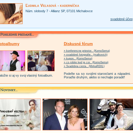
Ľudmila Veľasová - kaderníčka
Nám. slobody 7 - Allianz SP, 07101 Michalovce
svadobné účes
otoalbumy
Diskusné fórum
» konferencne priestor.. (KornoSema)
» svadobné fotografie.. (malkovich)
» kupon.. (KornoSema)
» co robite ked je cor.. (KornoSema)
» Svadobna cesta.. (MirkaREKL)
Podeľte sa so svojími starosťami a nápadmi.
ložte si aj vy svoj vlastný fotoalbum.
Poraďte druhým, alebo si nechajte poradiť!