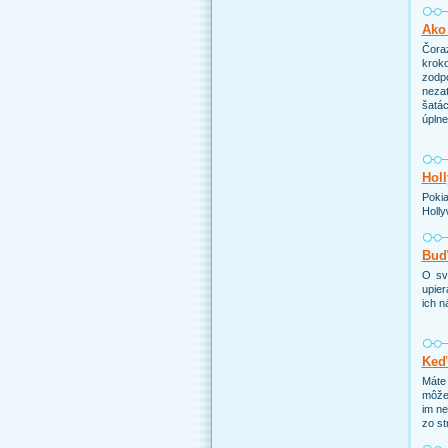
Ako 
Čoraz
kroko
zodp
nezat
šatác
úpln
Holl
Pokia
Holly
Buďt
O sv
upier
ich n
Keď
Máte 
môže 
im ne
zo st