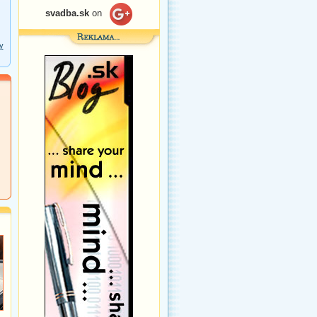
svadba.sk
on
y