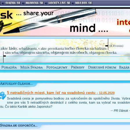
5 netradičných miest, kam ísť na svadobnú cestu -
12.05.2020
Svadobná cesta je pomyselnou bodkou za vykročením do spoločného života. Vybral
sme pre vás 5 netradičných destinácií z celého sveta, kam sa vybrať na svadobn
tu. Čo takto Karibik alebo Japonsko?
-- PR článok -