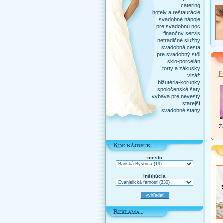
catering
hotely a reštaurácie
svadobné nápoje
pre svadobnú noc
finančný servis
netradičné služby
svadobná cesta
pre svadobný stôl
sklo-porcelán
torty a zákusky
F
vizáž
bižutéria-korunky
spoločenské šaty
výbava pre nevesty
starejší
svadobné stany
Za
mesto
inštitúcia