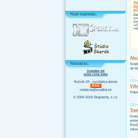
SV
mi
pr
Zás
prs
pia
zač
naj
Ako 
Svado
up sp
SVADBA.SK
ISSN 1336-3360
Ročník XII., vychádza denne
Výho
redakcia@svadba.sk
Polye
© 2000-2018 Singularity, s.r.o.
Tre
Grat
prste
Rozlú
rokov