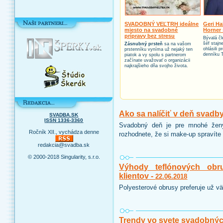
SVADOBNÝ VEĽTRH ideálne
Geri Ha
miesto na svadobné
Horner 
prípravy bez stresu
Bývalá čl
šéf stajn
Zásnubný prsteň
sa na vašom
ohlásili 
prstenníku vyníma už nejaký ten
denníku 
piatok a vy spolu s partnerom
začínate uvažovať o organizácii
najkrajšieho dňa svojho života.
Ako sa nalíčiť v deň svadb
SVADBA.SK
ISSN 1336-3360
Svadobný deň je pre mnohé ženy
Ročník XII., vychádza denne
rozhodnete, že si make-up spravíte 
redakcia@svadba.sk
© 2000-2018 Singularity, s.r.o.
Výhody teflónových obr
klientov -
22.06.2018
Polyesterové obrusy preferuje už vä
Trendy vo svete svadobnýc