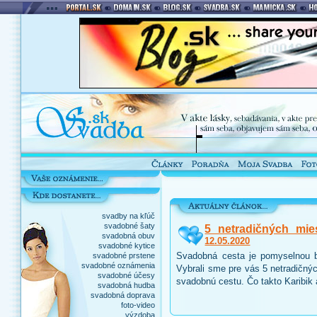
svadby na kľúč
svadobné šaty
5 netradičných mie
svadobná obuv
12.05.2020
svadobné kytice
Svadobná cesta je pomyselnou b
svadobné prstene
svadobné oznámenia
Vybrali sme pre vás 5 netradičnýc
svadobné účesy
svadobnú cestu. Čo takto Karibik
svadobná hudba
svadobná doprava
foto-video
výzdoba