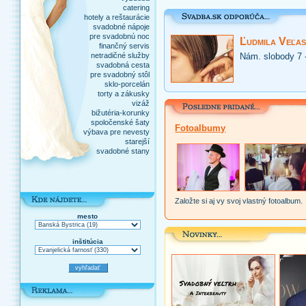
catering
hotely a reštaurácie
svadobné nápoje
pre svadobnú noc
Ľudmila Veľas
finančný servis
netradičné služby
Nám. slobody 7 
svadobná cesta
pre svadobný stôl
sklo-porcelán
torty a zákusky
vizáž
bižutéria-korunky
spoločenské šaty
Fotoalbumy
výbava pre nevesty
starejší
svadobné stany
Založte si aj vy svoj vlastný fotoalbum.
mesto
inštitúcia