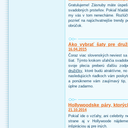
Gratulujeme! Zásnuby máte úspeš
svadobných prsteňov. Pokiaľ hľadáte
my vás v tom nenecháme. Rozlúčt
pozrieť na najúchvatnejšie trendy 
obrúčok.
Ako vybrať šaty pre druž
16.04.2015
Čoraz viac slovenských neviest sa 
šiat. Týmto krokom uľahčia svadobn
svoje plecia preberú ďalšiu zo
družičky
, ktoré budú atraktívne, n
nasledujúcich riadkoch vám poskyt
a ponúkneme vám zaujímavý tip, 
úplne zadarmo.
Hollywoodske páry, ktorýc
21.10.2014
Pokiaľ ide o vzťahy, ani celebrity
strane aj v Hollywoode nájdeme
inšpiráciou aj pre iných.