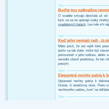
Buďte tou najkrajšou neve
O svadbe snívajú dievčatá už od d
kým sa na ne upierajú zraky všetk
svadobných šatách
. Len kde ich ná
Keď jeho nemajú radi -
20.08
Máte pocit, že ste našli toho pra
prečo sa tak stalo, môže byť viace
porozumieť s jeho rodinou, alebo 
nevedia zbaviť predstavy, že ten ml
pravým.
Elegantné nechty patria k ž
Upravené nechty patria k dokon
líčenie, či atraktívny účes. Preto 
nechtového salónu „Ivon“ na obľúbe