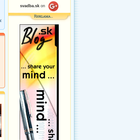
svadba.sk
on
y