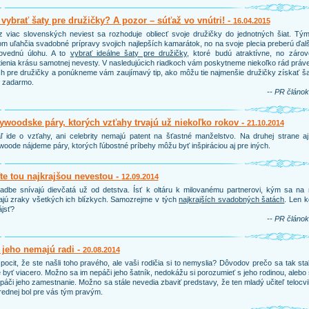
vybrať šaty pre družičky? A pozor – súťaž vo vnútri! -
16.04.2015
 viac slovenských neviest sa rozhoduje obliecť svoje družičky do jednotných šiat. Tým
m uľahčia svadobné prípravy svojich najlepších kamarátok, no na svoje plecia preberú ďal
ovednú úlohu. A to
vybrať ideálne šaty pre družičky
, ktoré budú atraktívne, no zárov
ienia krásu samotnej nevesty. V nasledujúcich riadkoch vám poskytneme niekoľko rád práv
h pre družičky a ponúkneme vám zaujímavý tip, ako môžu tie najmenšie družičky získať š
e zadarmo.
-- PR článok
ywoodske páry, ktorých vzťahy trvajú už niekoľko rokov -
21.10.2014
ľ ide o vzťahy, ani celebrity nemajú patent na šťastné manželstvo. Na druhej strane a
woode nájdeme páry, ktorých ľúbostné príbehy môžu byť inšpiráciou aj pre iných.
e tou najkrajšou nevestou -
12.09.2014
adbe snívajú dievčatá už od detstva. Ísť k oltáru k milovanému partnerovi, kým sa na 
ajú zraky všetkých ich blízkych. Samozrejme v tých
najkrajších svadobných šatách
. Len 
ájsť?
-- PR článok
 jeho nemajú radi -
20.08.2014
pocit, že ste našli toho pravého, ale vaši rodičia si to nemyslia? Dôvodov prečo sa tak sta
byť viacero. Možno sa im nepáči jeho šatník, nedokážu si porozumieť s jeho rodinou, alebo
páči jeho zamestnanie. Možno sa stále nevedia zbaviť predstavy, že ten mladý učiteľ telocv
rednej bol pre vás tým pravým.