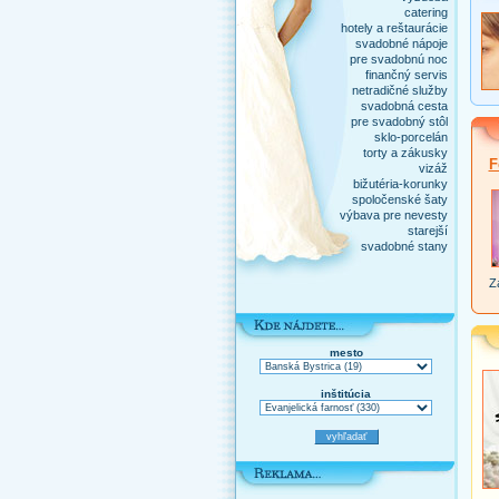
catering
hotely a reštaurácie
svadobné nápoje
pre svadobnú noc
finančný servis
netradičné služby
svadobná cesta
pre svadobný stôl
sklo-porcelán
torty a zákusky
F
vizáž
bižutéria-korunky
spoločenské šaty
výbava pre nevesty
starejší
svadobné stany
Za
mesto
inštitúcia