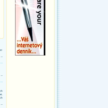
ke-
 --
 --
ch
me.
ých
 --