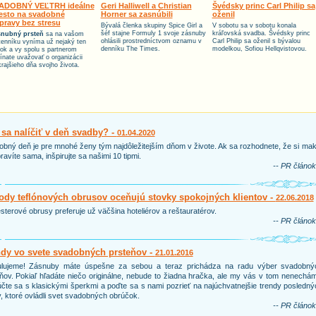
ADOBNÝ VEĽTRH ideálne
Geri Halliwell a Christian
Švédsky princ Carl Philip sa
esto na svadobné
Horner sa zasnúbili
oženil
ípravy bez stresu
Bývalá členka skupiny Spice Girl a
V sobotu sa v sobotu konala
šéf stajne Formuly 1 svoje zásnuby
kráľovská svadba. Švédsky princ
nubný prsteň
sa na vašom
ohlásili prostredníctvom oznamu v
Carl Philip sa oženil s bývalou
tenníku vyníma už nejaký ten
denníku The Times.
modelkou, Sofiou Hellqvistovou.
tok a vy spolu s partnerom
ínate uvažovať o organizácii
krajšieho dňa svojho života.
sa nalíčiť v deň svadby? -
01.04.2020
bný deň je pre mnohé ženy tým najdôležitejším dňom v živote. Ak sa rozhodnete, že si ma
ravíte sama, inšpirujte sa našimi 10 tipmi.
-- PR článok
dy teflónových obrusov oceňujú stovky spokojných klientov -
22.06.2018
sterové obrusy preferuje už väčšina hoteliérov a reštauratérov.
-- PR článok
ndy vo svete svadobných prsteňov -
21.01.2016
ulujeme! Zásnuby máte úspešne za sebou a teraz prichádza na radu výber svadobný
ňov. Pokiaľ hľadáte niečo originálne, nebude to žiadna hračka, ale my vás v tom nenechá
čte sa s klasickými šperkmi a poďte sa s nami pozrieť na najúchvatnejšie trendy posledn
, ktoré ovládli svet svadobných obrúčok.
-- PR článok