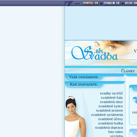
svadby na kľúč
svadobné šaty
svadobná obuv
svadobné kytice
svadobné prstene
ces
svadobné oznámenia
svadobné účesy
svadobná hudba
svadobná doprava
foto-video
výzdoba