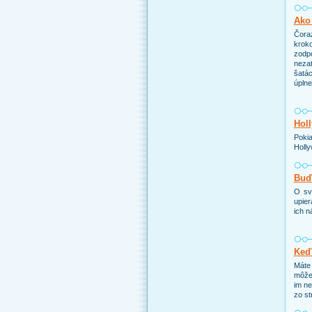
Ako 
Čoraz
kroko
zodp
nezat
šatác
úpln
Holl
Pokia
Holly
Buďt
O sv
upier
ich n
Keď
Máte 
môže 
im ne
zo st