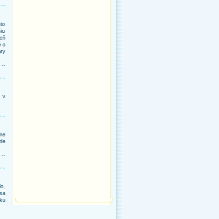
to
šiu
eň
e o
aty
 --
j v
ne
kde
 --
lo,
 sa
iku