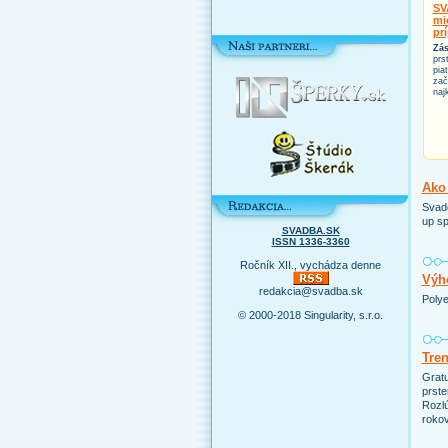
SV
mi
pr
Zás
prs
pia
zač
naj
Ako 
Svado
up sp
SVADBA.SK
ISSN 1336-3360
Ročník XII., vychádza denne
Výho
redakcia@svadba.sk
Polye
© 2000-2018 Singularity, s.r.o.
Tre
Grat
prste
Rozlú
rokov