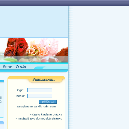
login:
heslo:
i
ú
zaregistrujte sa kliknutím sem
-
» často kladené otázky
» nastaviť ako domovskú stránku