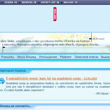
5 netradičných miest, kam ísť na svadobnú cestu -
12.05.2020
Svadobná cesta je pomyselnou bodkou za vykročením do spoločného života. Vybral
sme pre vás 5 netradičných destinácií z celého sveta, kam sa vybrať na svadobn
tu. Čo takto Karibik alebo Japonsko?
-- PR článok -