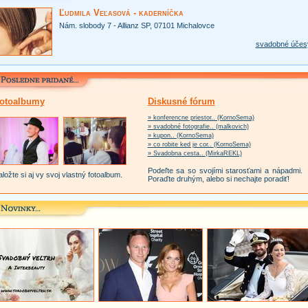
Ľudmila Veľasová - kaderníčka
Nám. slobody 7 - Allianz SP, 07101 Michalovce
svadobné účes
otoalbumy
Diskusné fórum
» konferencne priestor.. (KornoSema)
» svadobné fotografie.. (malkovich)
» kupon.. (KornoSema)
» co robite ked je cor.. (KornoSema)
» Svadobna cesta.. (MirkaREKL)
Podeľte sa so svojími starosťami a nápadmi.
ložte si aj vy svoj vlastný fotoalbum.
Poraďte druhým, alebo si nechajte poradiť!