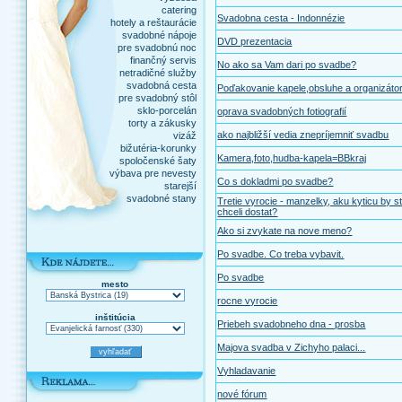
catering
Svadobna cesta - Indonnézie
hotely a reštaurácie
svadobné nápoje
DVD prezentacia
pre svadobnú noc
finančný servis
No ako sa Vam dari po svadbe?
netradičné služby
svadobná cesta
Poďakovanie kapele,obsluhe a organizát
pre svadobný stôl
sklo-porcelán
oprava svadobných fotiografií
torty a zákusky
ako najbližší vedia znepríjemniť svadbu
vizáž
bižutéria-korunky
Kamera,foto,hudba-kapela=BBkraj
spoločenské šaty
výbava pre nevesty
Co s dokladmi po svadbe?
starejší
svadobné stany
Tretie vyrocie - manzelky, aku kyticu by s
chceli dostat?
Ako si zvykate na nove meno?
Po svadbe. Co treba vybavit.
Po svadbe
mesto
rocne vyrocie
inštitúcia
Priebeh svadobneho dna - prosba
Majova svadba v Zichyho palaci...
Vyhladavanie
nové fórum