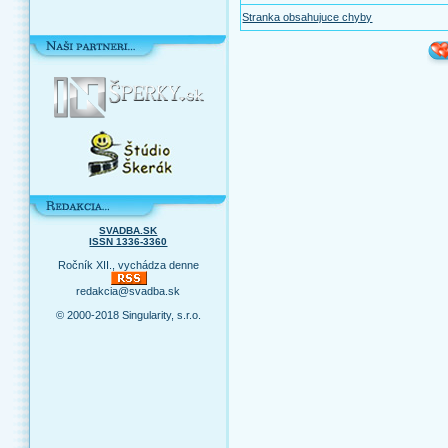
Stranka obsahujuce chyby
SVADBA.SK
ISSN 1336-3360
Ročník XII., vychádza denne
redakcia@svadba.sk
© 2000-2018 Singularity, s.r.o.