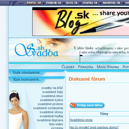
Diskusné fórum
svadby na kľúč
svadobné šaty
svadobná obuv
svadobné kytice
svadobné prstene
svadobné oznámenia
svadobné účesy
Témy
svadobná hudba
Svadobna cesta
svadobná doprava
foto-video
Na čo myslieť pred stavbou domu?
výzdoba