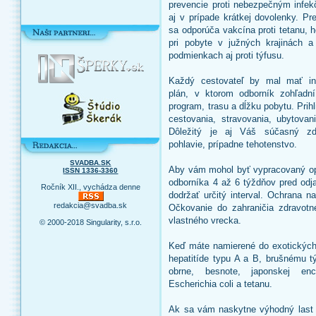
prevencie proti nebezpečným infe
aj v prípade krátkej dovolenky. P
sa odporúča vakcína proti tetanu, h
pri pobyte v južných krajinách a
podmienkach aj proti týfusu.
Každý cestovateľ by mal mať ind
plán, v ktorom odborník zohľadní
program, trasu a dĺžku pobytu. Prih
cestovania, stravovania, ubytovan
Dôležitý je aj Váš súčasný zd
pohlavie, prípadne tehotenstvo.
SVADBA.SK
Aby vám mohol byť vypracovaný opt
ISSN 1336-3360
odborníka 4 až 6 týždňov pred odja
Ročník XII., vychádza denne
dodržať určitý interval. Ochrana n
redakcia@svadba.sk
Očkovanie do zahraničia zdravotn
vlastného vrecka.
© 2000-2018 Singularity, s.r.o.
Keď máte namierené do exotických k
hepatitíde typu A a B, brušnému t
obrne, besnote, japonskej enc
Escherichia coli a tetanu.
Ak sa vám naskytne výhodný last 