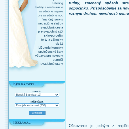
rutiny, zmenený spôsob stra
catering
hotely a reštaurácie
odpočinku. Prispôsobenie sa no
svadobné nápoje
rôznym druhom nevoľnosti nemus
pre svadobnú noc
finančný servis
netradičné služby
svadobná cesta
pre svadobný stôl
sklo-porcelán
torty a zákusky
vizáž
bižutéria-korunky
spoločenské šaty
výbava pre nevesty
starejší
svadobné stany
mesto
inštitúcia
Očkovanie je jedným z najdôle