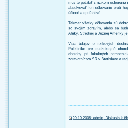
musíte počítať s rizikom ochorenia
absolvovať len očkovanie proti hep
účinné a spoľahlivé.
Takmer všetky očkovania sú dobrov
so svojím zdravím, alebo sa bude
Afriky, Strednej a Južnej Ameriky je 
Viac údajov o rizikových desti
Poliklinike pre cudzokrajné chor
choroby pri fakultných nemocnic
zdravotníctva SR v Bratislave a re
20.10.2008: admin, Diskusia k člá