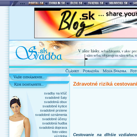
Zdravotné riziká cestovania
svadby na kľúč
svadobné šaty
svadobná obuv
svadobné kytice
svadobné prstene
svadobné oznámenia
svadobné účesy
svadobná hudba
svadobná doprava
foto-video
Cestovanie na dlhšie vzdiale
výzdoba