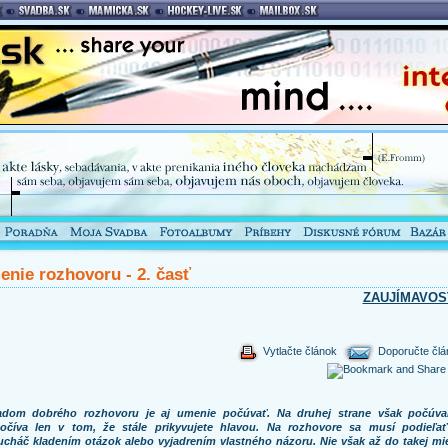
nie rozhovoru - 2. časť
ZAUJÍMAVOS
Vytlačte článok
Doporučte člá
adom dobrého rozhovoru je aj umenie počúvať. Na druhej strane však počúva
očíva len v tom, že stále prikyvujete hlavou. Na rozhovore sa musí podieľať
ucháč kladením otázok alebo vyjadrením vlastného názoru. Nie však až do takej mie