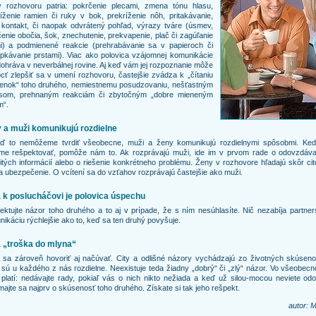
y rozhovoru patria: pokrčenie plecami, zmena tónu hlasu,
íženie ramien či ruky v bok, prekríženie nôh, pritakávanie,
kontakt, či naopak odvrátený pohľad, výrazy tváre (úsmev,
enie obočia, šok, znechutenie, prekvapenie, plač či zagúľanie
i) a podmienené reakcie (prehrabávanie sa v papieroch či
pkávanie prstami). Viac ako polovica vzájomnej komunikácie
ohráva v neverbálnej rovine. Aj keď vám jej rozpoznanie môže
ť zlepšiť sa v umení rozhovoru, častejšie zvádza k „čítaniu
ienok“ toho druhého, nemiestnemu posudzovaniu, nešťastným
som, prehnaným reakciám či zbytočným „dobre mieneným
m“.
 a muži komunikujú rozdielne
eď to nemôžeme tvrdiť všeobecne, muži a ženy komunikujú rozdielnymi spôsobmi. Keď
me rešpektovať, pomôže nám to. Ak rozprávajú muži, ide im v prvom rade o odovzdáva
itých informácií alebo o riešenie konkrétneho problému. Ženy v rozhovore hľadajú skôr ci
a ubezpečenie. O vcítení sa do vzťahov rozprávajú častejšie ako muži.
 k poslucháčovi je polovica úspechu
ktujte názor toho druhého a to aj v prípade, že s ním nesúhlasíte. Nič nezabíja partne
ikáciu rýchlejšie ako to, keď sa ten druhý povyšuje.
 „troška do mlyna“
sa zároveň hovoriť aj načúvať. City a odlišné názory vychádzajú zo životných skúsenos
 sú u každého z nás rozdielne. Neexistuje teda žiadny „dobrý“ či „zlý“ názor. Vo všeobecn
platí: nedávajte rady, pokiaľ vás o nich nikto nežiada a keď už silou-mocou neviete odo
majte sa najprv o skúsenosť toho druhého. Získate si tak jeho rešpekt.
autor: M