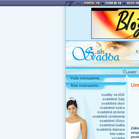
Ume
svadby na kľúč
svadobné šaty
svadobná obuv
svadobné kytice
svadobné prstene
svadobné oznámenia
svadobné účesy
svadobná hudba
Zákl
svadobná doprava
nesp
foto-video
posl
výzdoba