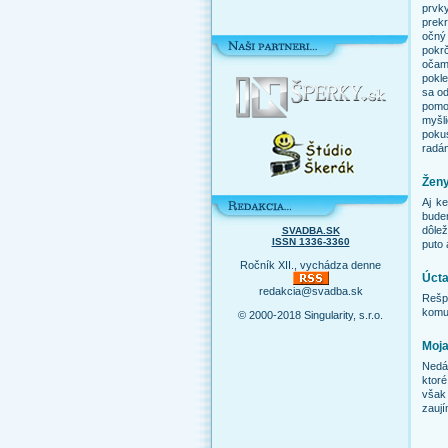
prvk
prekr
očný 
pokrč
očam
pokle
sa od
pomoc
myšl
poku
radá
Ženy
Aj k
bude
dôlež
SVADBA.SK
ISSN 1336-3360
puto 
Ročník XII., vychádza denne
Úcta
redakcia@svadba.sk
Rešpe
komun
© 2000-2018 Singularity, s.r.o.
Moja
Nedá 
ktoré
však 
zaují