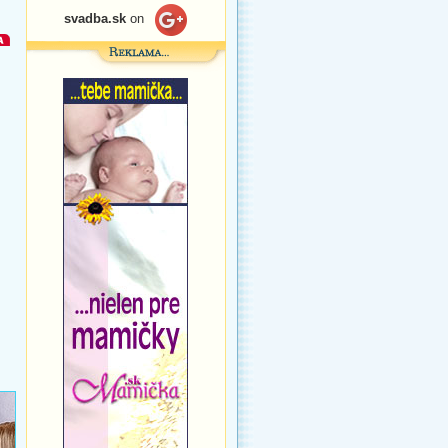
svadba.sk
on