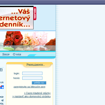
TI
login:
heslo:
nok
zaregistrujte sa kliknutím sem
» často kladené otázky
» nastaviť ako domovskú stránku
nie
 aj
ry,