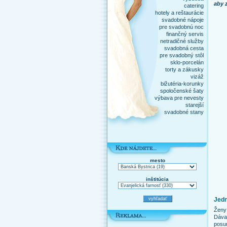
aby 
catering
hotely a reštaurácie
svadobné nápoje
pre svadobnú noc
finančný servis
netradičné služby
svadobná cesta
pre svadobný stôl
sklo-porcelán
torty a zákusky
vizáž
bižutéria-korunky
spoločenské šaty
výbava pre nevesty
starejší
svadobné stany
mesto
inštitúcia
Jedn
Ženy 
Dávaj
posun