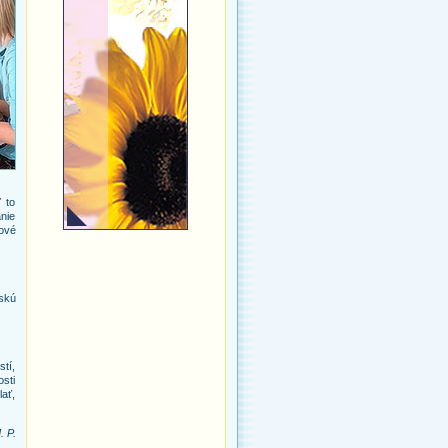
 to
nie
tové
rskú
tí,
osti
lať,
. P.