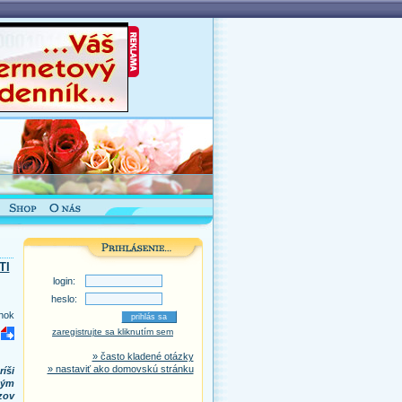
TI
login:
heslo:
nok
zaregistrujte sa kliknutím sem
» často kladené otázky
» nastaviť ako domovskú stránku
íši
ným
zov