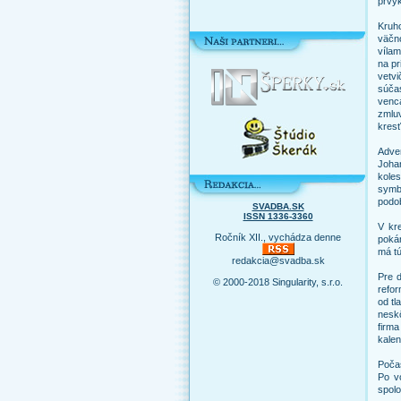
prvýk
Kruho
väčno
vílam
na pr
vetv
súča
venc
zmlu
kresť
Adve
Johan
kole
symbo
podo
SVADBA.SK
ISSN 1336-3360
V kre
Ročník XII., vychádza denne
pokán
má tú
redakcia@svadba.sk
Pre 
© 2000-2018 Singularity, s.r.o.
refor
od tl
neskô
firm
kalen
Počas
Po vo
spolo