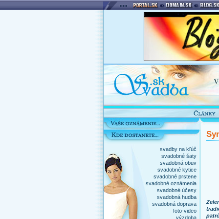
Sy
svadby na kľúč
svadobné šaty
svadobná obuv
svadobné kytice
svadobné prstene
svadobné oznámenia
svadobné účesy
svadobná hudba
Zele
svadobná doprava
trad
foto-video
patr
výzdoba