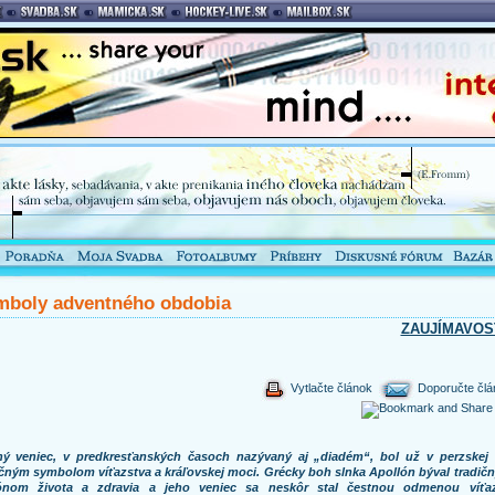
mboly adventného obdobia
ZAUJÍMAVOS
Vytlačte článok
Doporučte člá
ný veniec, v predkresťanských časoch nazývaný aj „diadém“, bol už v perzskej r
ičným symbolom víťazstva a kráľovskej moci. Grécky boh slnka Apollón býval tradič
ónom života a zdravia a jeho veniec sa neskôr stal čestnou odmenou víťa