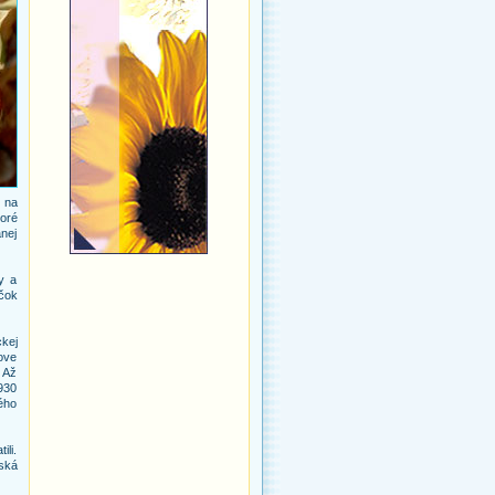
i na
oré
nej
y a
ečok
kej
ove
. Až
1930
ého
ili.
ľská