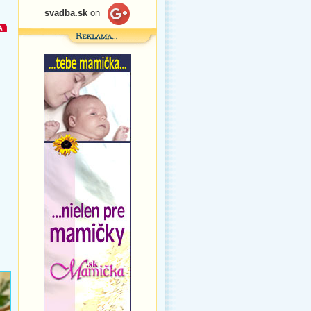
svadba.sk
on