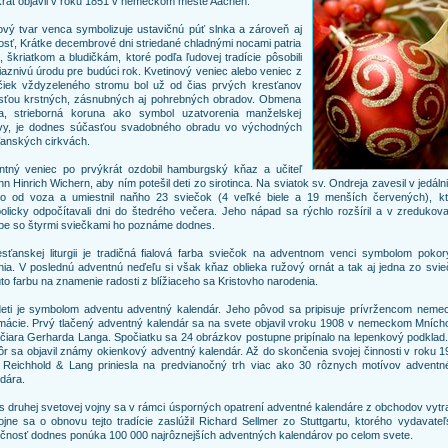
rat objavil v roku 1851 v nemeckom meste Aachen.
vý tvar venca symbolizuje ustavičnú púť slnka a zároveň aj
sť, Krátke decembrové dni striedané chladnými nocami patria
, škriatkom a bludičkám, ktoré podľa ľudovej tradície pôsobili
iaznivú úrodu pre budúci rok. Kvetinový veniec alebo veniec z
ičiek vždyzeleného stromu bol už od čias prvých kresťanov
sťou krstných, zásnubných aj pohrebných obradov. Obmena
a, strieborná koruna ako symbol uzatvorenia manželskej
vy, je dodnes súčasťou svadobného obradu vo východných
anských cirkvách.
ntný veniec po prvýkrát ozdobil hamburgský kňaz a učiteľ
n Hinrich Wichern, aby ním potešil deti zo sirotinca. Na sviatok sv. Ondreja zavesil v jedáln
so od voza a umiestnil naňho 23 sviečok (4 veľké biele a 19 menších červených), kt
licky odpočítavali dni do štedrého večera. Jeho nápad sa rýchlo rozšíril a v zredukova
be so štyrmi sviečkami ho poznáme dodnes.
sťanskej liturgii je tradičná fialová farba sviečok na adventnom venci symbolom pokor
ia. V poslednú adventnú neďeľu si však kňaz oblieka ružový ornát a tak aj jedna zo svi
to farbu na znamenie radosti z blížiaceho sa Kristovho narodenia.
deti je symbolom adventu adventný kalendár. Jeho pôvod sa pripisuje prívržencom nemec
mácie. Prvý tlačený adventný kalendár sa na svete objavil vroku 1908 v nemeckom Mních
ačiara Gerharda Langa. Spočiatku sa 24 obrázkov postupne pripínalo na lepenkový podklad
r sa objavil známy okienkový adventný kalendár. Až do skončenia svojej činnosti v roku 
a Reichhold & Lang priniesla na predvianočný trh viac ako 30 rôznych motívov adventn
dára.
 druhej svetovej vojny sa v rámci úsporných opatrení adventné kalendáre z obchodov vytrat
jne sa o obnovu tejto tradície zaslúžil Richard Sellmer zo Stuttgartu, ktorého vydavate
čnosť dodnes ponúka 100 000 najrôznejších adventných kalendárov po celom svete.