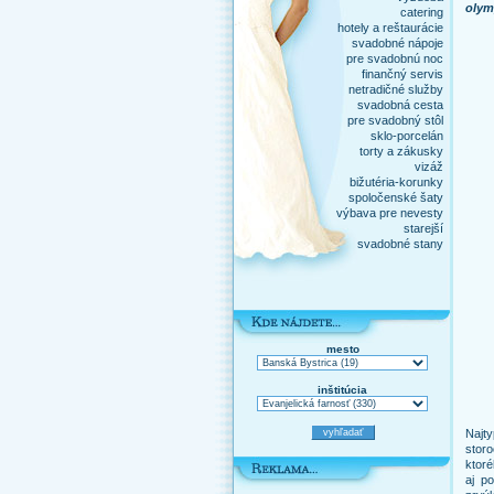
olymp
catering
hotely a reštaurácie
svadobné nápoje
pre svadobnú noc
finančný servis
netradičné služby
svadobná cesta
pre svadobný stôl
sklo-porcelán
torty a zákusky
vizáž
bižutéria-korunky
spoločenské šaty
výbava pre nevesty
starejší
svadobné stany
mesto
inštitúcia
Najty
storo
ktoré
aj p