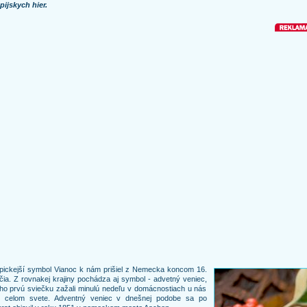
ijskych hier.
pickejší symbol Vianoc k nám prišiel z Nemecka koncom 16.
čia. Z rovnakej krajiny pochádza aj symbol - advetný veniec,
ho prvú sviečku zažali minulú nedeľu v domácnostiach u nás
o celom svete. Adventný veniec v dnešnej podobe sa po