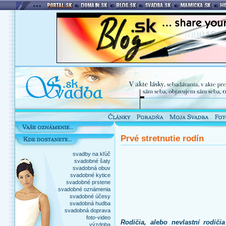
Prvé stretnutie rodín
svadby na kľúč
svadobné šaty
svadobná obuv
svadobné kytice
svadobné prstene
svadobné oznámenia
svadobné účesy
svadobná hudba
svadobná doprava
foto-video
Rodičia, alebo nevlastní rodič
výzdoba