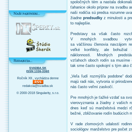
spoločných tém a nastala dokonal
ťahanice okolo príprav na svadbu 
naši rodičia sú predsa rozumne uva
žiadne
predsudky
z minulosti a pr
to najlepšie.
Predstavy sa však často rozch
V mnohých svadbou vytvor
sa väčšinou členovia navzájom re
veľké konflikty, ale bohužial
náklonnosti. Mnohých preds
vzťahoch oboch rodín sa musíme 
tak sme často spokojní s tým ako 
SVADBA.SK
ISSN 1336-3360
„Veľa ľudí rozmýšľa podobne“ dodá
Ročník XII., vychádza denne
majú radi nás, vytvoria si prirodze
redakcia@svadba.sk
nás často veľmi zaskočí.
© 2000-2018 Singularity, s.r.o.
Pre mnohých je ťažké vzdať sa svo
vierovyznania a žiadny z vašich r
dnes keď sú manželstvá medzi rô
bežné, zbližovanie rodín budúcich m
V rade zlomových udalostí rodinn
sociológov manželstvo pre počet z