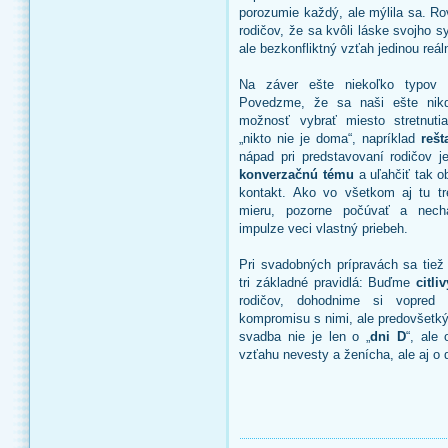
porozumie každý, ale mýlila sa. Ro
rodičov, že sa kvôli láske svojho 
ale bezkonfliktný vzťah jedinou re
Na záver ešte niekoľko typov n
Povedzme, že sa naši ešte nikd
možnosť vybrať miesto stretnuti
„nikto nie je doma“, napríklad
rešt
nápad pri predstavovaní rodičov j
konverzačnú tému
a uľahčiť tak 
kontakt. Ako vo všetkom aj tu t
mieru, pozorne počúvať a nech
impulze veci vlastný priebeh.
Pri svadobných prípravách sa tiež
tri základné pravidlá: Buďme
citliv
rodičov, dohodnime si vopre
kompromisu s nimi, ale predovšetk
svadba nie je len o „
dni D
“, ale
vzťahu nevesty a ženícha, ale aj o