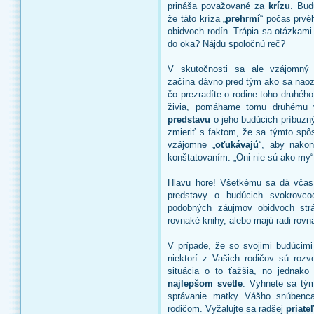
prináša považované za
krízu
. Bud
že táto kríza „
prehrmí
“ počas prvé
obidvoch rodín. Trápia sa otázkami
do oka? Nájdu spoločnú reč?
V skutočnosti sa ale vzájomný
začína dávno pred tým ako sa naoz
čo prezradíte o rodine toho druhéh
živia, pomáhame tomu druhému 
predstavu
o jeho budúcich príbuzn
zmieriť s faktom, že sa týmto spô
vzájomne „
oťukávajú
“, aby nakon
konštatovaním: „Oni nie sú ako my“
Hlavu hore! Všetkému sa dá včas
predstavy o budúcich svokrovc
podobných záujmov obidvoch strá
rovnaké knihy, alebo majú radi rov
V prípade, že so svojimi budúcim
niektorí z Vašich rodičov sú roz
situácia o to ťažšia, no jednako
najlepšom svetle
. Vyhnete sa tým 
správanie matky Vášho snúbenca 
rodičom. Vyžalujte sa radšej
priate