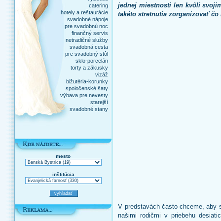
jednej miestnosti len kvôli svo
catering
hotely a reštaurácie
takéto stretnutia zorganizovať čo 
svadobné nápoje
pre svadobnú noc
finančný servis
netradičné služby
svadobná cesta
pre svadobný stôl
sklo-porcelán
torty a zákusky
vizáž
bižutéria-korunky
spoločenské šaty
výbava pre nevesty
starejší
svadobné stany
mesto
inštitúcia
V predstavách často chceme, aby s
našimi rodičmi v priebehu desiati