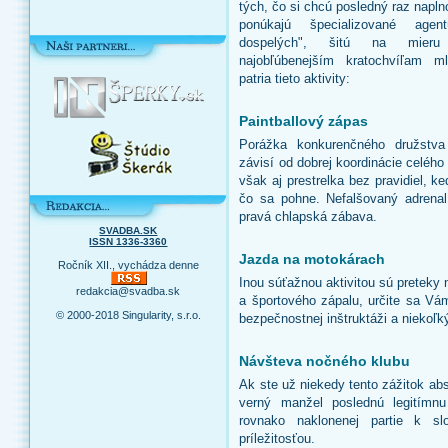
tých, čo si chcú posledný raz napl
ponúkajú špecializované age
dospelých", šitú na mieru
najobľúbenejším kratochvíľam ml
patria tieto aktivity:
Paintballový zápas
Porážka konkurenčného družstva 
závisí od dobrej koordinácie celéh
však aj prestrelka bez pravidiel, k
čo sa pohne. Nefalšovaný adrenalí
pravá chlapská zábava.
SVADBA.SK
ISSN 1336-3360
Jazda na motokárach
Ročník XII., vychádza denne
Inou súťažnou aktivitou sú preteky
redakcia@svadba.sk
a športového zápalu, určite sa Vá
© 2000-2018 Singularity, s.r.o.
bezpečnostnej inštruktáži a niekoľk
Návšteva nočného klubu
Ak ste už niekedy tento zážitok abs
verný manžel poslednú legitímnu 
rovnako naklonenej partie k s
príležitosťou.