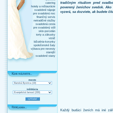
tradičným rituálom pred svadbo
catering
hotely a reštaurácie
poverený ženíchov svedok. Ako 
svadobné nápoje
vyzerá, sa dozviete, ak budete čít
pre svadobnú noc
finančný servis
netradičné služby
svadobná cesta
pre svadobný stôl
sklo-porcelán
torty a zákusky
vizáž
bižutéria-korunky
spoločenské šaty
výbava pre nevesty
starejší
svadobné stany
mesto
inštitúcia
Každý budúci ženích má iné záľ