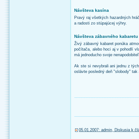
Návšteva kasína
Pravý raj všetkých hazardných hrá
a radosti zo stúpajúcej výhry.
Návšteva zábavného kabaretu
Živý zábavný kabaret ponúka atmosf
počítača, alebo hoci aj v pohodlí 
má jednoducho svoje nenapodobiteľ
Ak ste si nevybrali ani jednu z týc
oslávte posledný deň "slobody" tak 
05.01.2007: admin, Diskusia k č