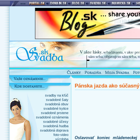
Pánska jazda ako súčasn
svadby na kľúč
svadobné šaty
svadobná obuv
svadobné kytice
svadobné prstene
svadobné oznámenia
svadobné účesy
svadobná hudba
svadobná doprava
foto-video
Oslavovať koniec mládeneckej
výzdoba