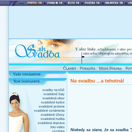
Na svadbu ...a tehotná!
svadby na kľúč
svadobné šaty
svadobná obuv
svadobné kytice
svadobné prstene
svadobné oznámenia
svadobné účesy
svadobná hudba
svadobná doprava
foto-video
Niekedy sa stane, že sa svadba "
výzdoba