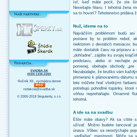
ísť, keď máte pocit, že ste šir
Nevešajte hlavu. I tehotná žena m
sa to hovorí? Tehotenstvo pridáva 
Nuž, ideme na to
Najväčším problémom budú asi 
postave by to problém nebol, al
niektorom z deviatich mesiacov, bu
máte dostatok času na prípravu a 
„dohľadne“, zájdite ku svojej krajčí
predstavu, alebo si nechajte p
pomenej, obehajte obchody „pre
SVADBA.SK
Nezabúdajte, že bruško vám každým
ISSN 1336-3360
primeranú k plánovanému dátumu sv
Ročník XII., vychádza denne
lete môžete hrať všetkými farbami
potrebujú pohodlné topánky, ktoré 
redakcia@svadba.sk
vôňou nepreháňajte. Omamné flu
© 2000-2018 Singularity, s.r.o.
tehotná.
A ide sa na svadbu
Ešte máte obavy? Ak sa cítite s
užívať. Možno budete tancovať p
únava. Vôbec sa neostýchajte popr
„vedľajšej“ miestnosti. Môže sa