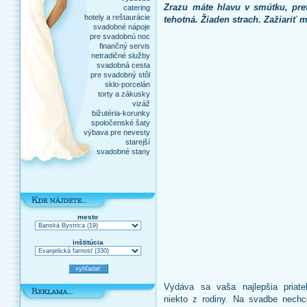
Zrazu máte hlavu v smútku, pre
catering
hotely a reštaurácie
tehotná. Žiaden strach. Zažiariť 
svadobné nápoje
pre svadobnú noc
finančný servis
netradičné služby
svadobná cesta
pre svadobný stôl
sklo-porcelán
torty a zákusky
vizáž
bižutéria-korunky
spoločenské šaty
výbava pre nevesty
starejší
svadobné stany
mesto
inštitúcia
Vydáva sa vaša najlepšia priate
niekto z rodiny. Na svadbe nechc