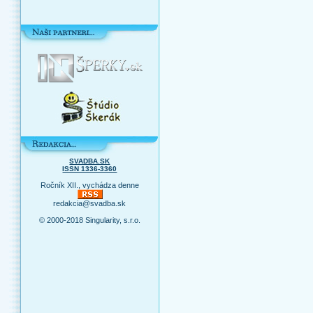
SVADBA.SK
ISSN 1336-3360
Ročník XII., vychádza denne
redakcia@svadba.sk
© 2000-2018 Singularity, s.r.o.