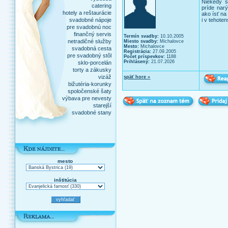
Niekedy s
catering
príde nar
hotely a reštaurácie
ako ísť na
svadobné nápoje
i v tehote
pre svadobnú noc
finančný servis
Termín svadby:
10.10.2005
netradičné služby
Miesto svadby:
Michalovce
Mesto:
Michalovce
svadobná cesta
Registrácia:
27.09.2005
pre svadobný stôl
Počet príspevkov:
1188
Prihlásený:
21.07.2026
sklo-porcelán
torty a zákusky
vizáž
späť hore »
bižutéria-korunky
spoločenské šaty
výbava pre nevesty
starejší
svadobné stany
mesto
inštitúcia