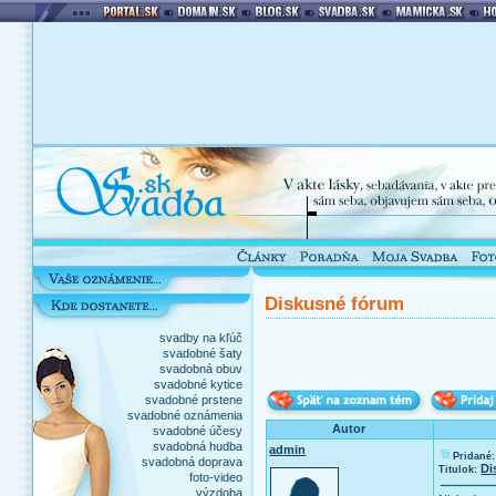
Diskusné fórum
svadby na kľúč
svadobné šaty
svadobná obuv
svadobné kytice
svadobné prstene
svadobné oznámenia
Autor
svadobné účesy
svadobná hudba
admin
Pridané:
svadobná doprava
Di
Titulok:
foto-video
výzdoba