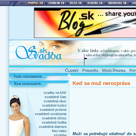
Keď sa muž nerozpráva
svadby na kľúč
svadobné šaty
svadobná obuv
svadobné kytice
svadobné prstene
svadobné oznámenia
svadobné účesy
svadobná hudba
svadobná doprava
foto-video
Muži sa potrebujú utiahnuť do s
výzdoba