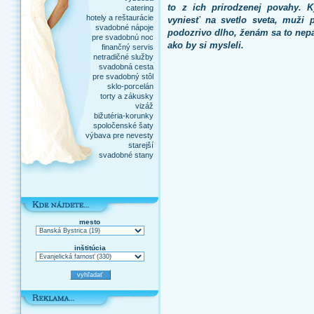
to z ich prirodzenej povahy. 
catering
hotely a reštaurácie
vyniesť na svetlo sveta, muži p
svadobné nápoje
podozrivo dlho, ženám sa to nepá
pre svadobnú noc
ako by si mysleli.
finančný servis
netradičné služby
svadobná cesta
pre svadobný stôl
sklo-porcelán
torty a zákusky
vizáž
bižutéria-korunky
spoločenské šaty
výbava pre nevesty
starejší
svadobné stany
mesto
inštitúcia