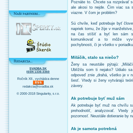
Poznáte to. Chcete sa rozprávať 
ale akosi to nejde. Čím viac sa s
viazne. V čom je problém?
Sú chvíle, keď potrebuje byť člov
napriek tomu, že žije v manželstve
na čas stíšiť a byť len sám s
komunikovať a to môže vyvo
pochybnosti, či je všetko v poriadku
Miláčik, stalo sa niečo?
Ženy sa neustále pýtajú: „Miláč
SVADBA.SK
Ublížila som ti nejako? Udialo sa
ISSN 1336-3360
odpoveď znie „drahá, všetko je v n
Ročník XII., vychádza denne
šesť. Vtedy si ženy vytvárajú teór
závery.
redakcia@svadba.sk
© 2000-2018 Singularity, s.r.o.
Ak potrebuje byť muž sám
Ak potrebuje byť muž na chvíľu s
prehodnotiť, analyzovať. Vtedy 
pozornosť. Neustále dotieranie by n
Ak je samota potrebná