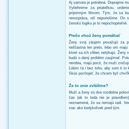
Aj samota je potrebná. Doprajme mu
Vybehnime za priateľkou, urobm
príjemným filmom. Tým, že sa bu
nerozpráva, nič neporiešime. On 
ženskú logiku je to nepochopiteľné.
Prečo chcú ženy pomáhať
Ženy svoj záujem považujú za pr
nešťastná len preto, lebo oni majú
ktoré sa ich vôbec netýkajú. Ženy 
budú o daný problém zaujímať. Práv
nerobia, majú pocit, že muži znižuj
Ľúbim ťa i bez toho, aby som ti to 
Skús pochopiť, že chcem byť chvíľ
Že to znie zvláštne?
Muži a ženy sú dve rozdielne polov
čas (ak to teda nie je pravidlom
neznamená, že sa nemajú radi. Veď
viac ako kedykoľvek pred tým.