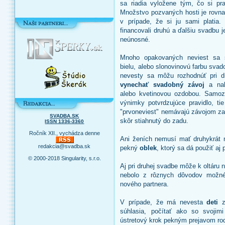
sa riadia vyložene tým, čo si pra
Množstvo pozvaných hosti je rovnak
v prípade, že si ju sami platia. 
financovali druhú a ďalšiu svadbu 
neúnosné.
Mnoho opakovaných neviest sa s
bielu, alebo slonovinovú farbu svad
nevesty sa môžu rozhodnúť pri dr
vynechať svadobný závoj
a nah
alebo kvetinovou ozdobou. Samoz
výnimky potvrdzujúce pravidlo, ti
"prvoneviest" nemávajú závojom zak
SVADBA.SK
skôr stiahnutý do zadu.
ISSN 1336-3360
Ročník XII., vychádza denne
Ani ženích nemusí mať druhykrát 
redakcia@svadba.sk
pekný
oblek
, ktorý sa dá použiť aj pr
© 2000-2018 Singularity, s.r.o.
Aj pri druhej svadbe môže k oltáru 
nebolo z rôznych dôvodov možné
nového partnera.
V prípade, že má nevesta
deti
z
súhlasia, počítať ako so svojim
ústretový krok pekným prejavom rod