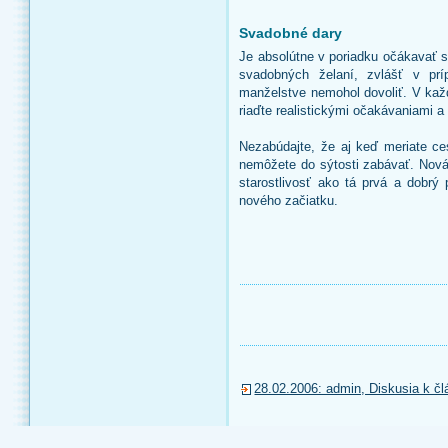
Svadobné dary
Je absolútne v poriadku očákavať 
svadobných želaní, zvlášť v prí
manželstve nemohol dovoliť. V kaž
riaďte realistickými očakávaniami a
Nezabúdajte, že aj keď meriate ce
nemôžete do sýtosti zabávať. Nová 
starostlivosť ako tá prvá a dobrý 
nového začiatku.
28.02.2006: admin, Diskusia k čl