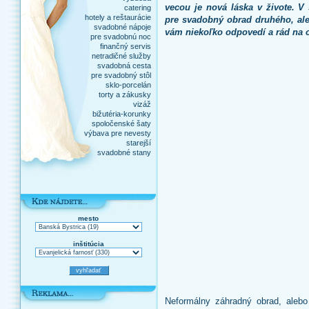
vecou je nová láska v živote. V
catering
hotely a reštaurácie
pre svadobný obrad druhého, a
svadobné nápoje
vám niekoľko odpovedí a rád na o
pre svadobnú noc
finančný servis
netradičné služby
svadobná cesta
pre svadobný stôl
sklo-porcelán
torty a zákusky
vizáž
bižutéria-korunky
spoločenské šaty
výbava pre nevesty
starejší
svadobné stany
mesto
inštitúcia
Neformálny záhradný obrad, alebo 