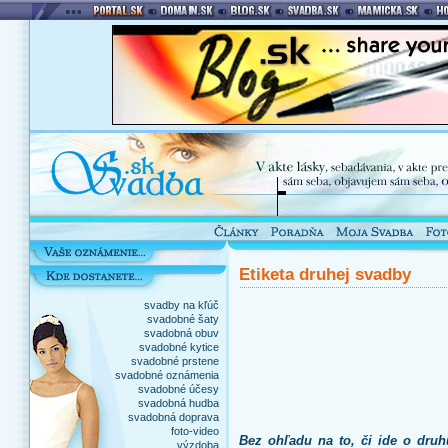
Etiketa druhej svadby
svadby na kľúč
svadobné šaty
svadobná obuv
svadobné kytice
svadobné prstene
svadobné oznámenia
svadobné účesy
svadobná hudba
svadobná doprava
foto-video
Bez ohľadu na to, či ide o druh
výzdoba