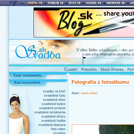
Fotografia z fotoalbumu
svadby na kľúč
Autor:
karol urban
svadobné šaty
svadobná obuv
svadobné kytice
svadobné prstene
svadobné oznámenia
svadobné účesy
.
svadobná hudba
svadobná doprava
foto-video
výzdoba