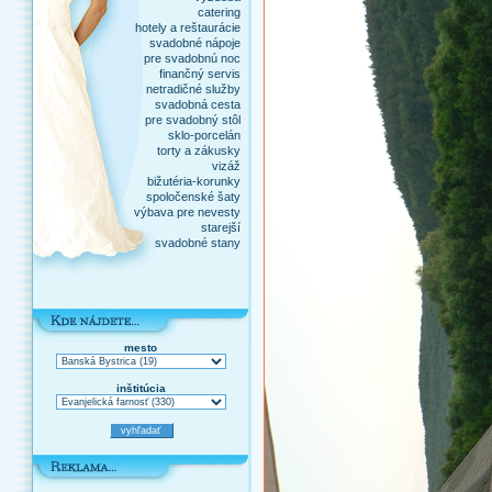
catering
hotely a reštaurácie
svadobné nápoje
pre svadobnú noc
finančný servis
netradičné služby
svadobná cesta
pre svadobný stôl
sklo-porcelán
torty a zákusky
vizáž
bižutéria-korunky
spoločenské šaty
výbava pre nevesty
starejší
svadobné stany
mesto
inštitúcia