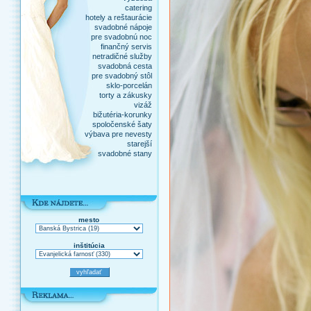
catering
hotely a reštaurácie
svadobné nápoje
pre svadobnú noc
finančný servis
netradičné služby
svadobná cesta
pre svadobný stôl
sklo-porcelán
torty a zákusky
vizáž
bižutéria-korunky
spoločenské šaty
výbava pre nevesty
starejší
svadobné stany
mesto
inštitúcia