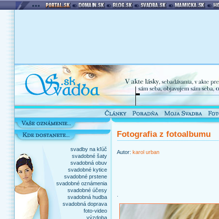
Fotografia z fotoalbumu
svadby na kľúč
Autor:
karol urban
svadobné šaty
svadobná obuv
svadobné kytice
svadobné prstene
svadobné oznámenia
svadobné účesy
.
svadobná hudba
svadobná doprava
foto-video
výzdoba