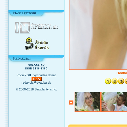
SVADBA.SK
ISSN 1336-3360
Hodno
Ročník XII., vychádza denne
redakcia@svadba.sk
© 2000-2018 Singularity, s.r.o.